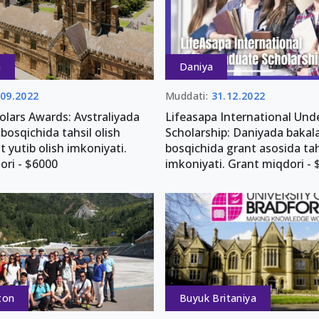
a
Daniya
.09.2022
Muddati:
31.12.2022
olars Awards: Avstraliyada
Lifeasapa International Un
 bosqichida tahsil olish
Scholarship: Daniyada bakala
 yutib olish imkoniyati.
bosqichida grant asosida tah
ori - $6000
imkoniyati. Grant miqdori - 
ton
Buyuk Britaniya