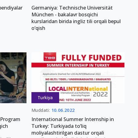
pendiyalar
Germaniya: Technische Universität
München - bakalavr bosqichi
kurslaridan birida ingliz tili orqali bepul
o‘qish
Turkiya
Muddati:
10.06.2022
 Program
International Summer Internship in
qich
Turkey: Turkiyada to‘liq
moliyalashtirilgan dastur orqali