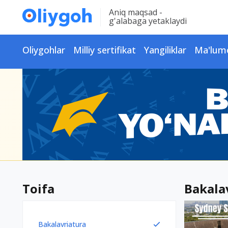
Aniq maqsad -
g'alabaga yetaklaydi
Oliygohlar
Milliy sertifikat
Yangiliklar
Ma'lum
Toifa
Bakalav
Bakalavriatura