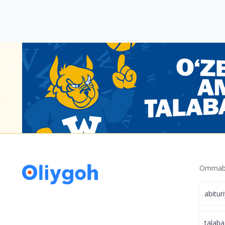
Ommabo
abitur
talaba