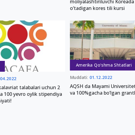
moliyalashtiriluvchi Koreada 
o‘tadigan kores tili kursi
Amerika Qo‘shma Shtatlari
Muddati:
01.12.2022
.04.2022
AQSH da Mayami Universite
alavriat talabalari uchun 2
va 100%gacha bo‘lgan grantl
a 100 yevro oylik stipendiya
iyati!