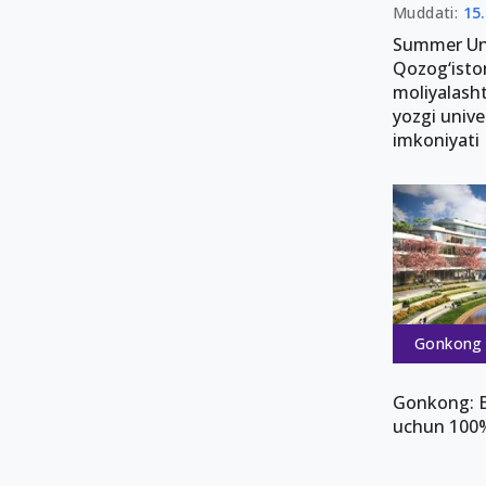
Muddati:
15
Summer Uni
Qozog‘iston
moliyalasht
yozgi unive
imkoniyati
Gonkong
Gonkong: Ba
uchun 100% 