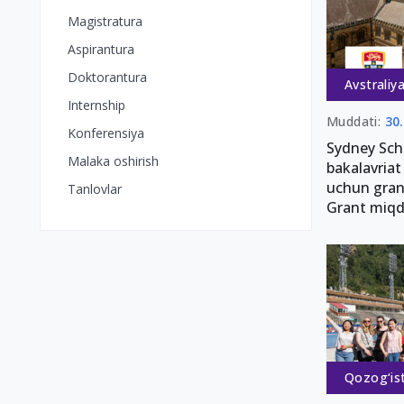
Magistratura
Aspirantura
Doktorantura
Avstraliy
Internship
Muddati:
30
Konferensiya
Sydney Sch
Malaka oshirish
bakalavriat
uchun grant
Tanlovlar
Grant miqd
Qozog‘is