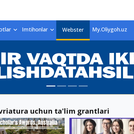
otlar
Imtihonlar
My.Oliygoh.uz
Webster
riatura uchun ta'lim grantlari