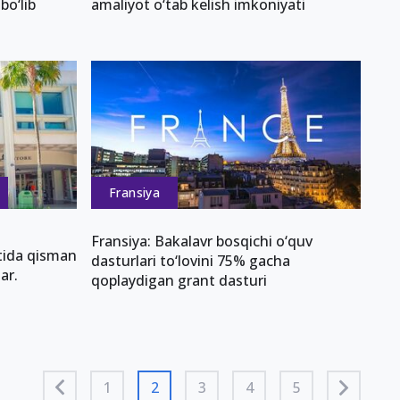
bo‘lib
amaliyot o‘tab kelish imkoniyati
Fransiya
Fransiya: Bakalavr bosqichi o‘quv
tida qisman
dasturlari to‘lovini 75% gacha
ar.
qoplaydigan grant dasturi
1
2
3
4
5