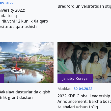
.05.2022
Bredford universitetidan sti
versity 2022:
da to‘liq
iriluvchi 12 kunlik Xalqaro
rsitetda qatnashish
Janubiy Koreya
Muddati:
30.04.2022
kalavr dasturlarida o‘qish
2022 KDB Global Leadership
lik grant dasturi
Announcement: Barcha bos
talabalari uchun to‘liq