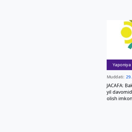
Yaponiya
Muddati:
29
JACAFA: Bak
yil davomid
olish imkon