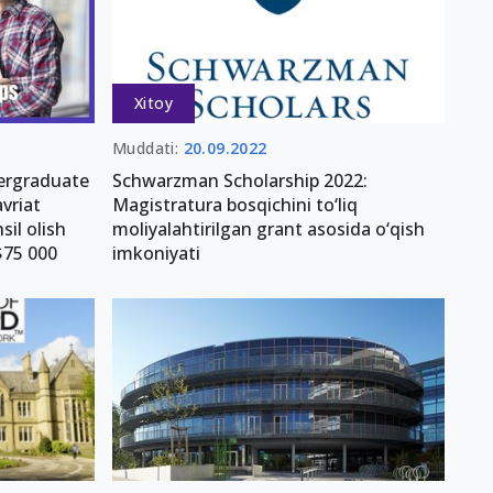
Xitoy
Muddati:
20.09.2022
dergraduate
Schwarzman Scholarship 2022:
vriat
Magistratura bosqichini to‘liq
sil olish
moliyalahtirilgan grant asosida o‘qish
$75 000
imkoniyati