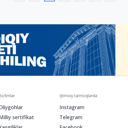
Bo‘limlar
Ijtimoiy tarmoqlarda
Oliygohlar
Instagram
Milliy sertifikat
Telegram
Yangiliklar
Facebook