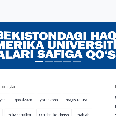
p teglar
iyent
qabul2026
yotoqxona
magistratura
milliy sertifikat
O'qishni ko'chirish
maktab