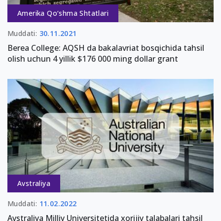
Amerika Qo‘shma Shtatlari
Muddati:
30.11.2021
Berea College: AQSH da bakalavriat bosqichida tahsil
olish uchun 4 yillik $176 000 ming dollar grant
Avstraliya
Muddati:
11.02.2022
Avstraliya Milliy Universitetida xorijiy talabalari tahsil