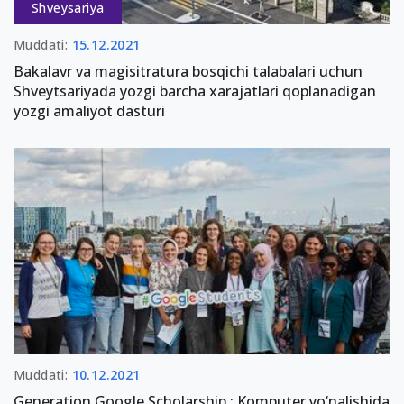
Shveysariya
Muddati:
15.12.2021
Bakalavr va magisitratura bosqichi talabalari uchun
Shveytsariyada yozgi barcha xarajatlari qoplanadigan
yozgi amaliyot dasturi
Muddati:
10.12.2021
Generation Google Scholarship : Komputer yo‘nalishida