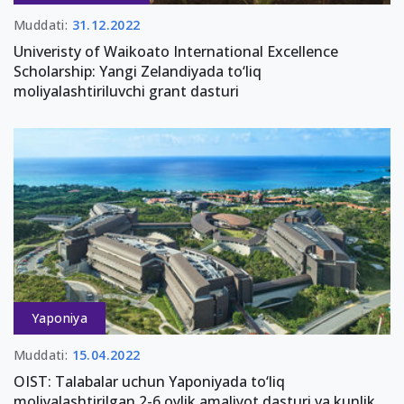
Muddati:
31.12.2022
Univeristy of Waikoato International Excellence
Scholarship: Yangi Zelandiyada to‘liq
moliyalashtiriluvchi grant dasturi
Yaponiya
Muddati:
15.04.2022
OIST: Talabalar uchun Yaponiyada to‘liq
moliyalashtirilgan 2-6 oylik amaliyot dasturi va kunlik