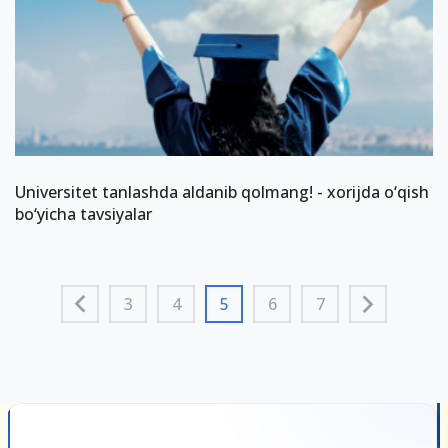
Universitet tanlashda aldanib qolmang! - xorijda o‘qish
bo‘yicha tavsiyalar
3
4
5
6
7