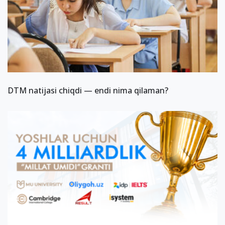
DTM natijasi chiqdi — endi nima qilaman?