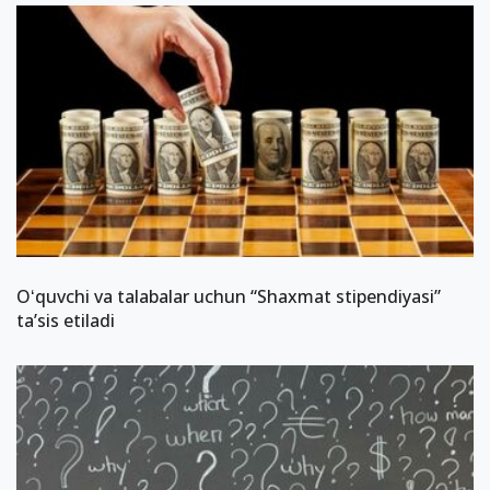
Oʻquvchi va talabalar uchun “Shaxmat stipendiyasi”
taʼsis etiladi