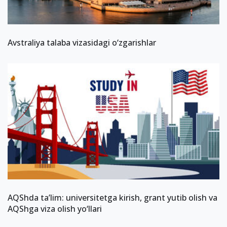
Avstraliya talaba vizasidagi o‘zgarishlar
AQShda ta’lim: universitetga kirish, grant yutib olish va
AQShga viza olish yo‘llari