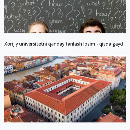
Xorijiy universitetni qanday tanlash lozim - qisqa gayd