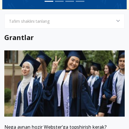
Ta’lim shaklini tanlang
Grantlar
Nega aynan hozir Webster’ga topshirish kerak?