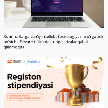
Xotin-qizlarga sun’iy intellekt texnologiyasini oʻrgatish
boʻyicha Elevate taʼlim dasturiga arizalar qabul
qilinmoqda