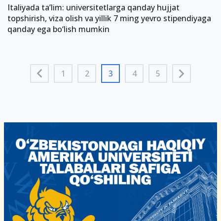
Italiyada ta’lim: universitetlarga qanday hujjat
topshirish, viza olish va yillik 7 ming yevro stipendiyaga
qanday ega bo‘lish mumkin
1
2
3
4
5