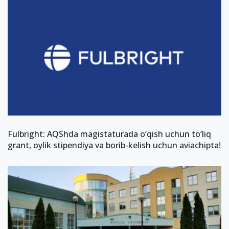
Fulbright: AQShda magistaturada o‘qish uchun to‘liq
grant, oylik stipendiya va borib-kelish uchun aviachipta!