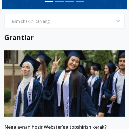
Ta’lim shaklini tanlang
Grantlar
Nega aynan hozir Webster’ga topshirish kerak?