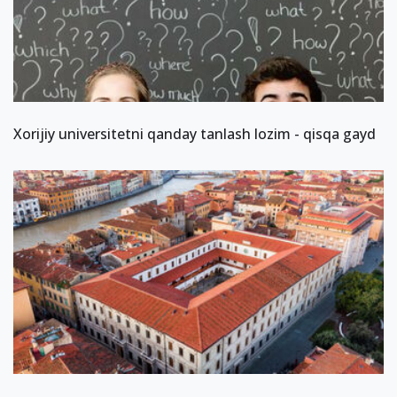
Xorijiy universitetni qanday tanlash lozim - qisqa gayd