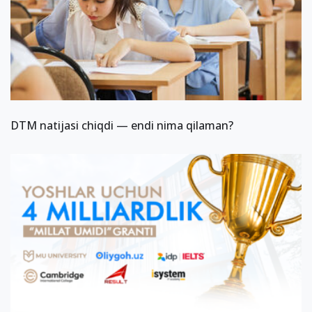
DTM natijasi chiqdi — endi nima qilaman?