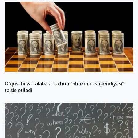
Oʻquvchi va talabalar uchun “Shaxmat stipendiyasi”
taʼsis etiladi