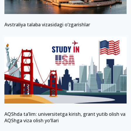
Avstraliya talaba vizasidagi o‘zgarishlar
AQShda ta’lim: universitetga kirish, grant yutib olish va
AQShga viza olish yo‘llari