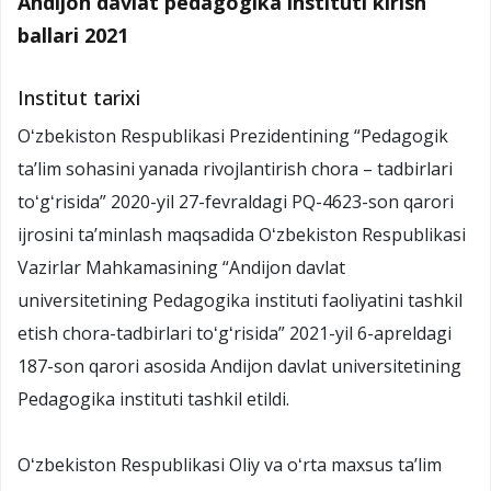
Andijon davlat pedagogika instituti kirish
ballari 2021
Institut tarixi
Oʻzbekiston Respublikasi Prezidentining “Pedagogik
ta’lim sohasini yanada rivojlantirish chora – tadbirlari
toʻgʻrisida” 2020-yil 27-fevraldagi PQ-4623-son qarori
ijrosini taʼminlash maqsadida Oʻzbekiston Respublikasi
Vazirlar Mahkamasining “Andijon davlat
universitetining Pedagogika instituti faoliyatini tashkil
etish chora-tadbirlari toʻgʻrisida” 2021-yil 6-apreldagi
187-son qarori asosida Andijon davlat universitetining
Pedagogika instituti tashkil etildi.
Oʻzbekiston Respublikasi Oliy va oʻrta maxsus taʼlim