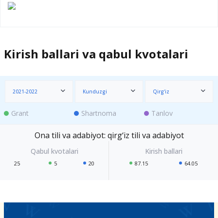
Kirish ballari va qabul kvotalari
2021-2022
Kunduzgi
Qirg‘iz
Grant
Shartnoma
Tanlov
Ona tili va adabiyot: qirg‘iz tili va adabiyot
25
5
20
87.15
64.05