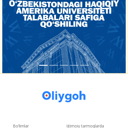
Bo‘limlar
Ijtimoiy tarmoqlarda