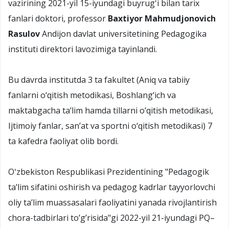
vazirining 2021-yil 15-iyundagi buyrugʻi bilan tarix
fanlari doktori, professor
Baxtiyor Mahmudjonovich
Rasulov
Andijon davlat universitetining Pedagogika
instituti direktori lavozimiga tayinlandi.
Bu davrda institutda 3 ta fakultet (Aniq va tabiiy
fanlarni o‘qitish metodikasi, Boshlang‘ich va
maktabgacha ta’lim hamda tillarni o’qitish metodikasi,
Ijtimoiy fanlar, san’at va sportni o‘qitish metodikasi) 7
ta kafedra faoliyat olib bordi.
Oʻzbekiston Respublikasi Prezidentining "Pedagogik
taʼlim sifatini oshirish va pedagog kadrlar tayyorlovchi
oliy taʼlim muassasalari faoliyatini yanada rivojlantirish
chora-tadbirlari toʼgʼrisida"gi 2022-yil 21-iyundagi PQ–