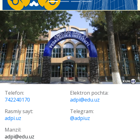
Telefon:
Elektron pochta:
742240170
adpi@edu.uz
Rasmiy sayt:
Telegram:
adpi.uz
@adpiuz
Manzil:
adpi@edu.uz