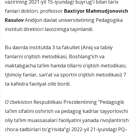
vazirining 2021-yil 15-iyundagi buyrugʻi bilan tarix
fanlari doktori, professor
Baxtiyor Mahmudjonovich
Rasulov
Andijon davlat universitetining Pedagogika
instituti direktori lavozimiga tayinlandi.
Bu davrda institutda 3 ta fakultet (Aniq va tabiiy
fanlarni o‘qitish metodikasi, Boshlang‘ich va
maktabgacha ta’lim hamda tillarni o’qitish metodikasi,
Ijtimoiy fanlar, san’at va sportni o‘qitish metodikasi) 7
ta kafedra faoliyat olib bordi.
Oʻzbekiston Respublikasi Prezidentining "Pedagogik
taʼlim sifatini oshirish va pedagog kadrlar tayyorlovchi
oliy taʼlim muassasalari faoliyatini yanada rivojlantirish
chora-tadbirlari toʼgʼrisida"gi 2022-yil 21-iyundagi PQ–