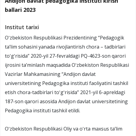
Andijon davlat pedagogika instituti kirish
ballari 2023
Institut tarixi
Oʻzbekiston Respublikasi Prezidentining “Pedagogik
ta’lim sohasini yanada rivojlantirish chora – tadbirlari
toʻgʻrisida” 2020-yil 27-fevraldagi PQ-4623-son qarori
ijrosini taʼminlash maqsadida Oʻzbekiston Respublikasi
Vazirlar Mahkamasining “Andijon davlat
universitetining Pedagogika instituti faoliyatini tashkil
etish chora-tadbirlari toʻgʻrisida” 2021-yil 6-apreldagi
187-son qarori asosida Andijon davlat universitetining
Pedagogika instituti tashkil etildi.
Oʻzbekiston Respublikasi Oliy va oʻrta maxsus taʼlim