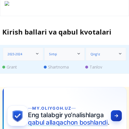
Kirish ballari va qabul kvotalari
2023-2024
Sirtqi
Qirg‘iz
Grant
Shartnoma
Tanlov
MY.OLIYGOH.UZ
Eng talabgir yo‘nalishlarga
qabul allaqachon boshlandi
.