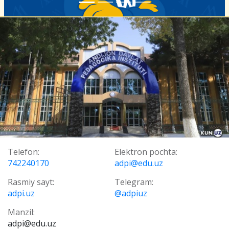
Telefon:
Elektron pochta:
742240170
adpi@edu.uz
Rasmiy sayt:
Telegram:
adpi.uz
@adpiuz
Manzil:
adpi@edu.uz