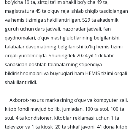
bo‘yicha 19 ta, sirtqi ta’lim shakli bo‘yicha 49 ta,
magistratura 45 ta o‘quv reja ishlab chiqib tasdiqlangan
va hemis tizimiga shakillantirilgan. 529 ta akademik
guruh uchun dars jadvali, nazoratlar jadvali, fan
qaydnomalari, o‘quv mashg‘ulotlarining belgilanishi,
talabalar davomatining belgilanishi to‘liq hemis tizimi
orqali yuritilmoqda. Shuningdek 2024 yil 1 dekabr
sanasidan boshlab talabalarning stipendiya
bildirishnomalari va buyruqlari ham HEMIS tizimi orqali
shakillantirildi.
Axborot-resurs markazining o‘quv va kompyuter zali,
kitob fondi mavjud bo‘lib, jumladan, 100 ta stol, 100 ta
stul, 4 ta kondisioner, kitoblar reklamasi uchun 1 ta
televizor va 1 ta kiosk 20 ta shkaf javoni, 41 dona kitob