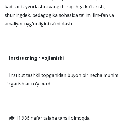
kadrlar tayyorlashni yangi bosqichga ko‘tarish,
shuningdek, pedagogika sohasida ta’lim, ilm-fan va
amaliyot uyg‘unligini ta’minlash.
Institutning rivojlanishi
Institut tashkil topganidan buyon bir necha muhim
o‘zgarishlar ro‘y berdi:
🎓 11.986 nafar talaba tahsil olmoqda.