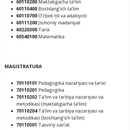
60110200
Maktabgacha ta’lim
60110400
Boshlang‘ich ta’lim
60110700
O‘zbek tili va adabiyoti
60111200
Jismoniy madaniyat
60220300
Tarix
60540100
Matematika
MAGISTRATURA
70110101
Pedagogika nazariyasi va tarixi
70110201
Pedagogika
70110202
Ta’lim va tarbiya nazariyasi va
metodikasi (maktabgacha ta’lim)
70110204
Ta’lim va tarbiya nazariyasi va
metodikasi (boshlang‘ich ta’lim)
70110501
Tasviriy san’at