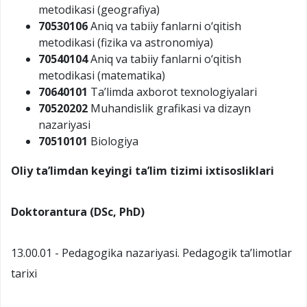
metodikasi (geografiya)
70530106
Aniq va tabiiy fanlarni o‘qitish
metodikasi (fizika va astronomiya)
70540104
Aniq va tabiiy fanlarni o‘qitish
metodikasi (matematika)
70640101
Ta’limda axborot texnologiyalari
70520202
Muhandislik grafikasi va dizayn
nazariyasi
70510101
Biologiya
Oliy ta’limdan keyingi ta’lim tizimi
ixtisosliklari
Doktorantura (DSc, PhD)
13.00.01 - Pedagogika nazariyasi. Pedagogik ta’limotlar
tarixi