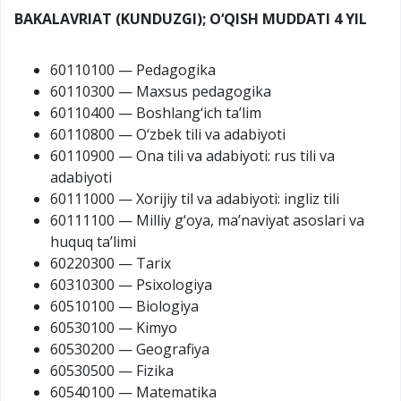
BAKALAVRIAT (KUNDUZGI); O‘QISH MUDDATI 4 YIL
60110100 — Pedagogika
60110300 — Maxsus pedagogika
60110400 — Boshlang‘ich ta’lim
60110800 — O‘zbek tili va adabiyoti
60110900 — Ona tili va adabiyoti: rus tili va
adabiyoti
60111000 — Xorijiy til va adabiyoti: ingliz tili
60111100 — Milliy g‘oya, ma’naviyat asoslari va
huquq ta’limi
60220300 — Tarix
60310300 — Psixologiya
60510100 — Biologiya
60530100 — Kimyo
60530200 — Geografiya
60530500 — Fizika
60540100 — Matematika