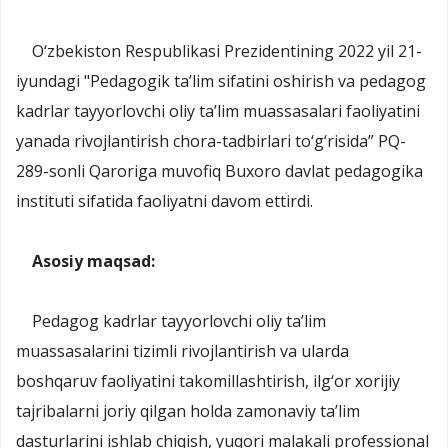
O‘zbekiston Respublikasi Prezidentining 2022 yil 21-
iyundagi "Pedagogik ta’lim sifatini oshirish va pedagog
kadrlar tayyorlovchi oliy ta’lim muassasalari faoliyatini
yanada rivojlantirish chora-tadbirlari to‘g‘risida” PQ-
289-sonli Qaroriga muvofiq Buxoro davlat pedagogika
instituti sifatida faoliyatni davom ettirdi.
Asosiy maqsad:
Pedagog kadrlar tayyorlovchi oliy ta’lim
muassasalarini tizimli rivojlantirish va ularda
boshqaruv faoliyatini takomillashtirish, ilg‘or xorijiy
tajribalarni joriy qilgan holda zamonaviy ta’lim
dasturlarini ishlab chiqish, yuqori malakali professional