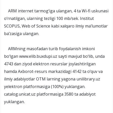
ARM internet tarmog‘iga ulangan, 4 ta Wi-fi uskunasi
o‘rnatilgan, ularning tezligi 100 mb/sek. Institut
SCOPUS, Web of Science kabi xalqaro ilmiy ma’lumotlar
ba’zasiga ulangan.
ARMning masofadan turib foydalanish imkoni
bo‘lgan www.elib.buxdupi.uz sayti mavjud bo‘lib, unda
4743 dan ziyod elektron resurslar joylashtirilgan
hamda Axborot-resurs markazidagi 4142 ta o‘quv va
ilmiy adabiyotlar OTM larning yagona unilibrary.uz
yelektron platformasiga (100%) yuklangan.
catalog.unicat.uz platformasiga 3580 ta adabiyot
yuklangan.