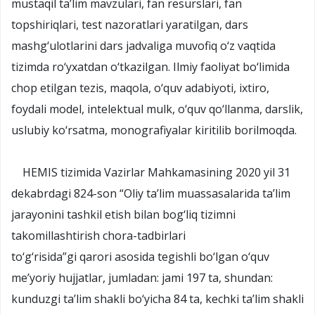
mustaqil ta’lim mavzulari, fan resurslari, fan
topshiriqlari, test nazoratlari yaratilgan, dars
mashg‘ulotlarini dars jadvaliga muvofiq o‘z vaqtida
tizimda ro‘yxatdan o‘tkazilgan. Ilmiy faoliyat bo‘limida
chop etilgan tezis, maqola, o‘quv adabiyoti, ixtiro,
foydali model, intelektual mulk, o‘quv qo‘llanma, darslik,
uslubiy ko‘rsatma, monografiyalar kiritilib borilmoqda.
HEMIS tizimida Vazirlar Mahkamasining 2020 yil 31
dekabrdagi 824-son “Oliy ta’lim muassasalarida ta’lim
jarayonini tashkil etish bilan bog‘liq tizimni
takomillashtirish chora-tadbirlari
to‘g‘risida”gi
qarori
asosida tegishli bo‘lgan o‘quv
me’yoriy hujjatlar, jumladan: jami 197 ta, shundan:
kunduzgi ta’lim shakli bo‘yicha 84 ta, kechki ta’lim shakli