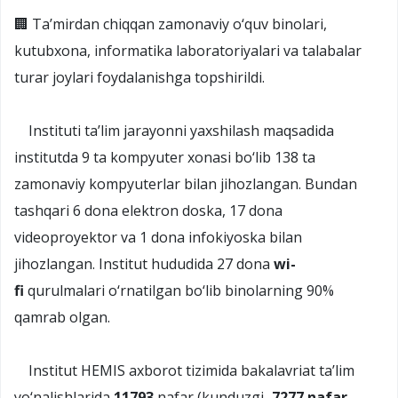
🏢 Ta’mirdan chiqqan zamonaviy o‘quv binolari,
kutubxona, informatika laboratoriyalari va talabalar
turar joylari foydalanishga topshirildi.
Instituti ta’lim jarayonni yaxshilash maqsadida
institutda 9 ta kompyuter xonasi bo‘lib 138 ta
zamonaviy kompyuterlar bilan jihozlangan. Bundan
tashqari 6 dona elektron doska, 17 dona
videoproyektor va 1 dona infokiyoska bilan
jihozlangan. Institut hududida 27 dona
wi-
fi
qurulmalari o‘rnatilgan bo‘lib binolarning 90%
qamrab olgan.
Institut HEMIS axborot tizimida bakalavriat ta’lim
yo‘nalishlarida
11793
nafar (kunduzgi–
7277 nafar
,