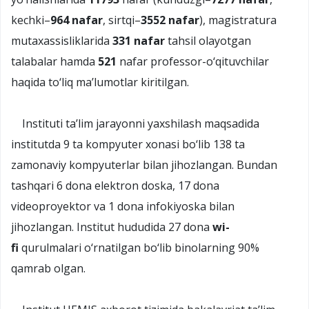
kechki–
964 nafar
, sirtqi–
3552 nafar
), magistratura
mutaxassisliklarida
331 nafar
tahsil olayotgan
talabalar hamda
521
nafar professor-o‘qituvchilar
haqida to‘liq ma’lumotlar kiritilgan.
Instituti ta’lim jarayonni yaxshilash maqsadida
institutda 9 ta kompyuter xonasi bo‘lib 138 ta
zamonaviy kompyuterlar bilan jihozlangan. Bundan
tashqari 6 dona elektron doska, 17 dona
videoproyektor va 1 dona infokiyoska bilan
jihozlangan. Institut hududida 27 dona
wi-
fi
qurulmalari o‘rnatilgan bo‘lib binolarning 90%
qamrab olgan.