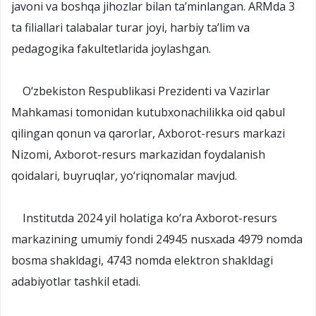
javoni va boshqa jihozlar bilan ta’minlangan. ARMda 3
ta filiallari talabalar turar joyi, harbiy ta’lim va
pedagogika fakultetlarida joylashgan.
O‘zbekiston Respublikasi Prezidenti va Vazirlar
Mahkamasi tomonidan kutubxonachilikka oid qabul
qilingan qonun va qarorlar, Axborot-resurs markazi
Nizomi, Axborot-resurs markazidan foydalanish
qoidalari, buyruqlar, yo‘riqnomalar mavjud.
Institutda 2024 yil holatiga ko‘ra Axborot-resurs
markazining umumiy fondi 24945 nusxada 4979 nomda
bosma shakldagi, 4743 nomda elektron shakldagi
adabiyotlar tashkil etadi.