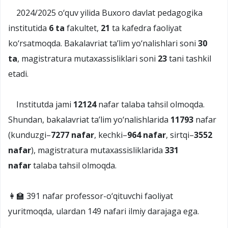
2024/2025 o‘quv yilida Buxoro davlat pedagogika
institutida
6 ta
fakultet,
21
ta kafedra faoliyat
ko‘rsatmoqda. Bakalavriat ta’lim yo‘nalishlari soni
30
ta
, magistratura mutaxassisliklari soni
23
tani tashkil
etadi.
Institutda jami
12124
nafar talaba tahsil olmoqda.
Shundan, bakalavriat ta’lim yo‘nalishlarida
11793
nafar
(kunduzgi–
7277 nafar
, kechki–
964 nafar
, sirtqi–
3552
nafar
), magistratura mutaxassisliklarida
331
nafar
talaba tahsil olmoqda.
👩‍🏫 391 nafar professor-o‘qituvchi faoliyat
yuritmoqda, ulardan 149 nafari ilmiy darajaga ega.