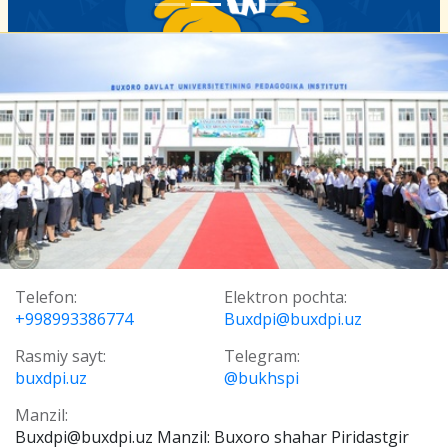
Telefon:
Elektron pochta:
+998993386774
Buxdpi@buxdpi.uz
Rasmiy sayt:
Telegram:
buxdpi.uz
@bukhspi
Manzil:
Buxdpi@buxdpi.uz Manzil: Buxoro shahar Piridastgir