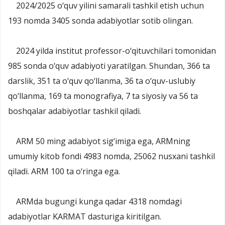
2024/2025 o‘quv yilini samarali tashkil etish uchun
193 nomda 3405 sonda adabiyotlar sotib olingan.
2024 yilda institut professor-o‘qituvchilari tomonidan
985 sonda o‘quv adabiyoti yaratilgan. Shundan, 366 ta
darslik, 351 ta o‘quv qo‘llanma, 36 ta o‘quv-uslubiy
qo‘llanma, 169 ta monografiya, 7 ta siyosiy va 56 ta
boshqalar adabiyotlar tashkil qiladi.
ARM 50 ming adabiyot sig‘imiga ega, ARMning
umumiy kitob fondi 4983 nomda, 25062 nusxani tashkil
qiladi. ARM 100 ta o‘ringa ega.
ARMda bugungi kunga qadar 4318 nomdagi
adabiyotlar KARMAT dasturiga kiritilgan.