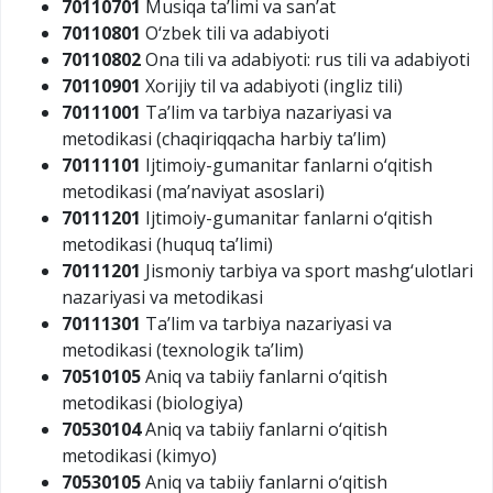
70110701
Musiqa ta’limi va san’at
70110801
O‘zbek tili va adabiyoti
70110802
Ona tili va adabiyoti: rus tili va adabiyoti
70110901
Xorijiy til va adabiyoti (ingliz tili)
70111001
Ta’lim va tarbiya nazariyasi va
metodikasi (chaqiriqqacha harbiy ta’lim)
70111101
Ijtimoiy-gumanitar fanlarni o‘qitish
metodikasi (ma’naviyat asoslari)
70111201
Ijtimoiy-gumanitar fanlarni o‘qitish
metodikasi (huquq ta’limi)
70111201
Jismoniy tarbiya va sport mashg‘ulotlari
nazariyasi va metodikasi
70111301
Ta’lim va tarbiya nazariyasi va
metodikasi (texnologik ta’lim)
70510105
Aniq va tabiiy fanlarni o‘qitish
metodikasi (biologiya)
70530104
Aniq va tabiiy fanlarni o‘qitish
metodikasi (kimyo)
70530105
Aniq va tabiiy fanlarni o‘qitish