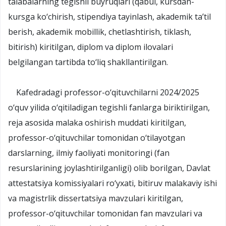
talabalarning tegishli buyruqlari (qabul, kursdan-
kursga ko‘chirish, stipendiya tayinlash, akademik ta’til
berish, akademik mobillik, chetlashtirish, tiklash,
bitirish) kiritilgan, diplom va diplom ilovalari
belgilangan tartibda to‘liq shakllantirilgan.
Kafedradagi professor-o‘qituvchilarni 2024/2025
o‘quv yilida o‘qitiladigan tegishli fanlarga biriktirilgan,
reja asosida malaka oshirish muddati kiritilgan,
professor-o‘qituvchilar tomonidan o‘tilayotgan
darslarning, ilmiy faoliyati monitoringi (fan
resurslarining joylashtirilganligi) olib borilgan, Davlat
attestatsiya komissiyalari ro‘yxati, bitiruv malakaviy ishi
va magistrlik dissertatsiya mavzulari kiritilgan,
professor-o‘qituvchilar tomonidan fan mavzulari va