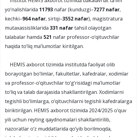
Institut HEMIS axborot tizimida bakalavriat ta’lim
yo‘nalishlarida
11793
nafar (kunduzgi–
7277 nafar
,
kechki–
964 nafar
, sirtqi–
3552 nafar
), magistratura
mutaxassisliklarida
331 nafar
tahsil olayotgan
talabalar hamda
521
nafar professor-o‘qituvchilar
haqida to‘liq ma’lumotlar kiritilgan.
HEMIS axborot tizimida institutda faoliyat olib
borayotgan bo‘limlar, fakultetlar, kafedralar, xodimlar
va professor-o‘qituvchilar to‘g‘risidagi ma’lumotlar
to‘liq va talab darajasida shakllantirilgan. Xodimlarni
tegishli bo‘limlarga, o‘qituvchilarni tegishli kafedralarga
biriktirilgan. HEMIS axborot tizimida 2024/2025 o‘quv
yili uchun reyting qaydnomalari shakllantirilib,
nazoratlar o‘z muddatlarida qo‘yib borilmoqda,