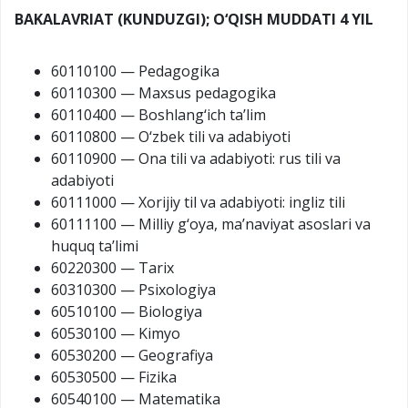
BAKALAVRIAT (KUNDUZGI); O‘QISH MUDDATI 4 YIL
60110100 — Pedagogika
60110300 — Maxsus pedagogika
60110400 — Boshlang‘ich ta’lim
60110800 — O‘zbek tili va adabiyoti
60110900 — Ona tili va adabiyoti: rus tili va
adabiyoti
60111000 — Xorijiy til va adabiyoti: ingliz tili
60111100 — Milliy g‘oya, ma’naviyat asoslari va
huquq ta’limi
60220300 — Tarix
60310300 — Psixologiya
60510100 — Biologiya
60530100 — Kimyo
60530200 — Geografiya
60530500 — Fizika
60540100 — Matematika