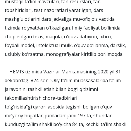
mustaqil ta’lim mavzulari, fan resurslari, fan
topshiriqlari, test nazoratlari yaratilgan, dars
mashg‘ulotlarini dars jadvaliga muvofiq o‘z vaqtida
tizimda ro‘yxatdan o‘tkazilgan. Ilmiy faoliyat bo‘limida
chop etilgan tezis, maqola, o‘quv adabiyoti, ixtiro,
foydali model, intelektual mulk, o‘quv qo‘llanma, darslik,
uslubiy ko‘rsatma, monografiyalar kiritilib borilmoqda.
HEMIS tizimida Vazirlar Mahkamasining 2020 yil 31
dekabrdagi 824-son “Oliy ta’lim muassasalarida ta’lim
jarayonini tashkil etish bilan bog‘liq tizimni
takomillashtirish chora-tadbirlari
to‘g‘risida”gi
qarori
asosida tegishli bo‘lgan o‘quv
me’yoriy hujjatlar, jumladan: jami 197 ta, shundan:
kunduzgi ta’lim shakli bo‘yicha 84 ta, kechki ta’lim shakli