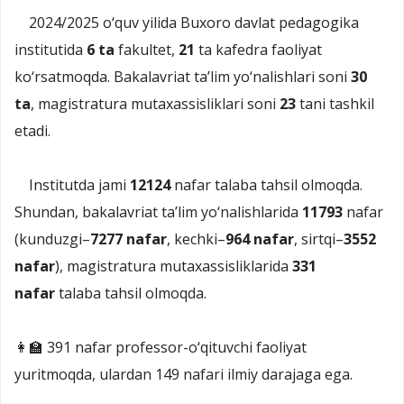
2024/2025 o‘quv yilida Buxoro davlat pedagogika
institutida
6 ta
fakultet,
21
ta kafedra faoliyat
ko‘rsatmoqda. Bakalavriat ta’lim yo‘nalishlari soni
30
ta
, magistratura mutaxassisliklari soni
23
tani tashkil
etadi.
Institutda jami
12124
nafar talaba tahsil olmoqda.
Shundan, bakalavriat ta’lim yo‘nalishlarida
11793
nafar
(kunduzgi–
7277 nafar
, kechki–
964 nafar
, sirtqi–
3552
nafar
), magistratura mutaxassisliklarida
331
nafar
talaba tahsil olmoqda.
👩‍🏫 391 nafar professor-o‘qituvchi faoliyat
yuritmoqda, ulardan 149 nafari ilmiy darajaga ega.