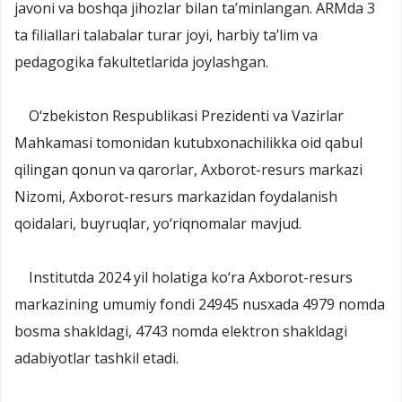
javoni va boshqa jihozlar bilan ta’minlangan. ARMda 3
ta filiallari talabalar turar joyi, harbiy ta’lim va
pedagogika fakultetlarida joylashgan.
O‘zbekiston Respublikasi Prezidenti va Vazirlar
Mahkamasi tomonidan kutubxonachilikka oid qabul
qilingan qonun va qarorlar, Axborot-resurs markazi
Nizomi, Axborot-resurs markazidan foydalanish
qoidalari, buyruqlar, yo‘riqnomalar mavjud.
Institutda 2024 yil holatiga ko‘ra Axborot-resurs
markazining umumiy fondi 24945 nusxada 4979 nomda
bosma shakldagi, 4743 nomda elektron shakldagi
adabiyotlar tashkil etadi.