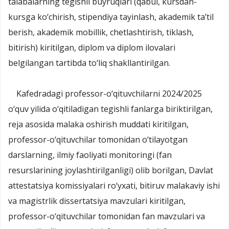
talabalarning tegishli buyruqlari (qabul, kursdan-
kursga ko‘chirish, stipendiya tayinlash, akademik ta’til
berish, akademik mobillik, chetlashtirish, tiklash,
bitirish) kiritilgan, diplom va diplom ilovalari
belgilangan tartibda to‘liq shakllantirilgan.
Kafedradagi professor-o‘qituvchilarni 2024/2025
o‘quv yilida o‘qitiladigan tegishli fanlarga biriktirilgan,
reja asosida malaka oshirish muddati kiritilgan,
professor-o‘qituvchilar tomonidan o‘tilayotgan
darslarning, ilmiy faoliyati monitoringi (fan
resurslarining joylashtirilganligi) olib borilgan, Davlat
attestatsiya komissiyalari ro‘yxati, bitiruv malakaviy ishi
va magistrlik dissertatsiya mavzulari kiritilgan,
professor-o‘qituvchilar tomonidan fan mavzulari va