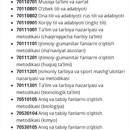
70110701
Musiqa ta’limi va san’at
70110801
O‘zbek tili va adabiyoti
70110802
Ona tili va adabiyoti: rus tili va adabiyoti
70110901
Xorijiy til va adabiyoti (ingliz tili)
70111001
Ta’lim va tarbiya nazariyasi va
metodikasi (chaqiriqqacha harbiy ta’lim)
70111101
Ijtimoiy-gumanitar fanlarni o‘qitish
metodikasi (ma’naviyat asoslari)
70111201
Ijtimoiy-gumanitar fanlarni o‘qitish
metodikasi (huquq ta’limi)
70111201
Jismoniy tarbiya va sport mashg‘ulotlari
nazariyasi va metodikasi
70111301
Ta’lim va tarbiya nazariyasi va
metodikasi (texnologik ta’lim)
70510105
Aniq va tabiiy fanlarni o‘qitish
metodikasi (biologiya)
70530104
Aniq va tabiiy fanlarni o‘qitish
metodikasi (kimyo)
70530105
Aniq va tabiiy fanlarni o‘qitish