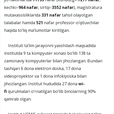
kechki–
964 nafar
, sirtqi–
3552 nafar
), magistratura
mutaxassisliklarida
331 nafar
tahsil olayotgan
talabalar hamda
521
nafar professor-o‘qituvchilar
haqida to‘liq ma’lumotlar kiritilgan.
Instituti ta’lim jarayonni yaxshilash maqsadida
institutda 9 ta kompyuter xonasi bo‘lib 138 ta
zamonaviy kompyuterlar bilan jihozlangan. Bundan
tashqari 6 dona elektron doska, 17 dona
videoproyektor va 1 dona infokiyoska bilan
jihozlangan. Institut hududida 27 dona
wi-
fi
qurulmalari o‘rnatilgan bo‘lib binolarning 90%
qamrab olgan.