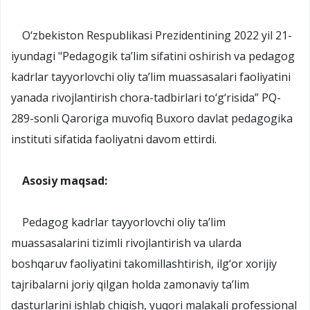
O‘zbekiston Respublikasi Prezidentining 2022 yil 21-
iyundagi "Pedagogik ta’lim sifatini oshirish va pedagog
kadrlar tayyorlovchi oliy ta’lim muassasalari faoliyatini
yanada rivojlantirish chora-tadbirlari to‘g‘risida” PQ-
289-sonli Qaroriga muvofiq Buxoro davlat pedagogika
instituti sifatida faoliyatni davom ettirdi.
Asosiy maqsad:
Pedagog kadrlar tayyorlovchi oliy ta’lim
muassasalarini tizimli rivojlantirish va ularda
boshqaruv faoliyatini takomillashtirish, ilg‘or xorijiy
tajribalarni joriy qilgan holda zamonaviy ta’lim
dasturlarini ishlab chiqish, yuqori malakali professional