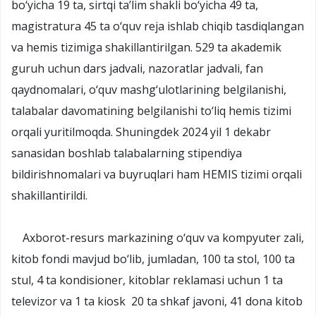
bo‘yicha 19 ta, sirtqi ta’lim shakli bo‘yicha 49 ta,
magistratura 45 ta o‘quv reja ishlab chiqib tasdiqlangan
va hemis tizimiga shakillantirilgan. 529 ta akademik
guruh uchun dars jadvali, nazoratlar jadvali, fan
qaydnomalari, o‘quv mashg‘ulotlarining belgilanishi,
talabalar davomatining belgilanishi to‘liq hemis tizimi
orqali yuritilmoqda. Shuningdek 2024 yil 1 dekabr
sanasidan boshlab talabalarning stipendiya
bildirishnomalari va buyruqlari ham HEMIS tizimi orqali
shakillantirildi.
Axborot-resurs markazining o‘quv va kompyuter zali,
kitob fondi mavjud bo‘lib, jumladan, 100 ta stol, 100 ta
stul, 4 ta kondisioner, kitoblar reklamasi uchun 1 ta
televizor va 1 ta kiosk 20 ta shkaf javoni, 41 dona kitob