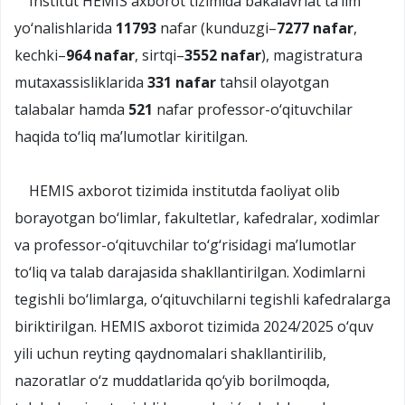
Institut HEMIS axborot tizimida bakalavriat ta’lim
yo‘nalishlarida
11793
nafar (kunduzgi–
7277 nafar
,
kechki–
964 nafar
, sirtqi–
3552 nafar
), magistratura
mutaxassisliklarida
331 nafar
tahsil olayotgan
talabalar hamda
521
nafar professor-o‘qituvchilar
haqida to‘liq ma’lumotlar kiritilgan.
HEMIS axborot tizimida institutda faoliyat olib
borayotgan bo‘limlar, fakultetlar, kafedralar, xodimlar
va professor-o‘qituvchilar to‘g‘risidagi ma’lumotlar
to‘liq va talab darajasida shakllantirilgan. Xodimlarni
tegishli bo‘limlarga, o‘qituvchilarni tegishli kafedralarga
biriktirilgan. HEMIS axborot tizimida 2024/2025 o‘quv
yili uchun reyting qaydnomalari shakllantirilib,
nazoratlar o‘z muddatlarida qo‘yib borilmoqda,