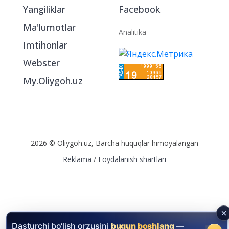
Yangiliklar
Facebook
Ma'lumotlar
Analitika
Imtihonlar
Webster
My.Oliygoh.uz
2026 © Oliygoh.uz, Barcha huquqlar himoyalangan
Reklama
/
Foydalanish shartlari
Dasturchi bo‘lish orzusini
bugun boshlang
—