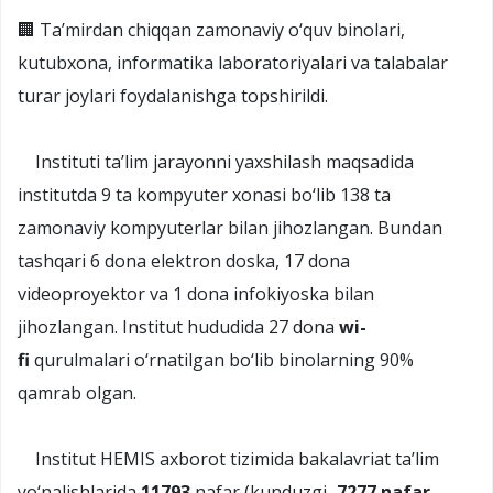
🏢 Ta’mirdan chiqqan zamonaviy o‘quv binolari,
kutubxona, informatika laboratoriyalari va talabalar
turar joylari foydalanishga topshirildi.
Instituti ta’lim jarayonni yaxshilash maqsadida
institutda 9 ta kompyuter xonasi bo‘lib 138 ta
zamonaviy kompyuterlar bilan jihozlangan. Bundan
tashqari 6 dona elektron doska, 17 dona
videoproyektor va 1 dona infokiyoska bilan
jihozlangan. Institut hududida 27 dona
wi-
fi
qurulmalari o‘rnatilgan bo‘lib binolarning 90%
qamrab olgan.
Institut HEMIS axborot tizimida bakalavriat ta’lim
yo‘nalishlarida
11793
nafar (kunduzgi–
7277 nafar
,