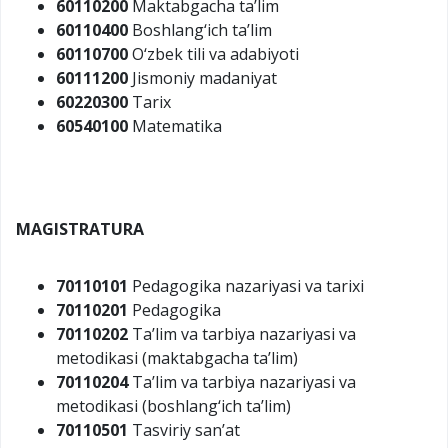
60110200
Maktabgacha ta’lim
60110400
Boshlang‘ich ta’lim
60110700
O‘zbek tili va adabiyoti
60111200
Jismoniy madaniyat
60220300
Tarix
60540100
Matematika
MAGISTRATURA
70110101
Pedagogika nazariyasi va tarixi
70110201
Pedagogika
70110202
Ta’lim va tarbiya nazariyasi va
metodikasi (maktabgacha ta’lim)
70110204
Ta’lim va tarbiya nazariyasi va
metodikasi (boshlang‘ich ta’lim)
70110501
Tasviriy san’at