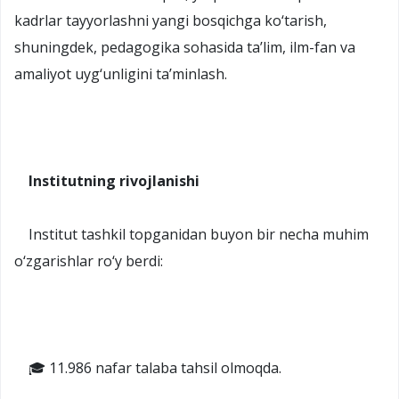
kadrlar tayyorlashni yangi bosqichga ko‘tarish,
shuningdek, pedagogika sohasida ta’lim, ilm-fan va
amaliyot uyg‘unligini ta’minlash.
Institutning rivojlanishi
Institut tashkil topganidan buyon bir necha muhim
o‘zgarishlar ro‘y berdi:
🎓 11.986 nafar talaba tahsil olmoqda.