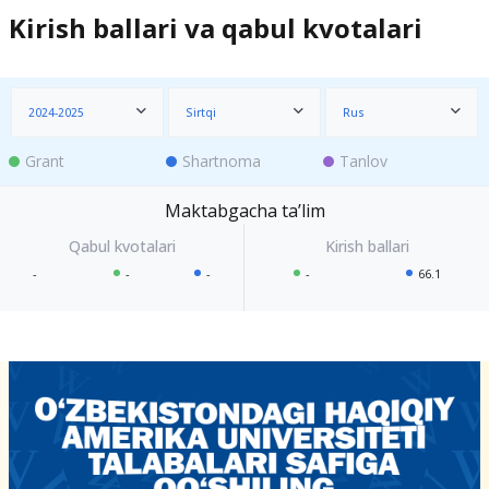
Kirish ballari va qabul kvotalari
2024-2025
Sirtqi
Rus
Grant
Shartnoma
Tanlov
Maktabgacha taʼlim
-
-
-
-
66.1