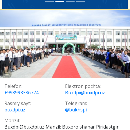
Telefon:
Elektron pochta:
+998993386774
Buxdpi@buxdpi.uz
Rasmiy sayt:
Telegram:
buxdpi.uz
@bukhspi
Manzil:
Buxdpi@buxdpi.uz Manzil: Buxoro shahar Piridastgir