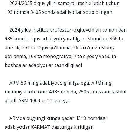
2024/2025 o‘quv yilini samarali tashkil etish uchun
193 nomda 3405 sonda adabiyotlar sotib olingan.
2024 yilda institut professor-o‘qituvchilari tomonidan
985 sonda o‘quv adabiyoti yaratilgan. Shundan, 366 ta
darslik, 351 ta o‘quv qo‘llanma, 36 ta o‘quv-uslubiy
qo‘llanma, 169 ta monografiya, 7 ta siyosiy va 56 ta
boshqalar adabiyotlar tashkil qiladi.
ARM 50 ming adabiyot sig‘imiga ega, ARMning
umumiy kitob fondi 4983 nomda, 25062 nusxani tashkil
qiladi. ARM 100 ta o‘ringa ega.
ARMda bugungi kunga qadar 4318 nomdagi
adabiyotlar KARMAT dasturiga kiritilgan.