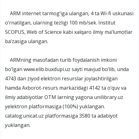
ARM internet tarmog‘iga ulangan, 4 ta Wi-fi uskunasi
o‘rnatilgan, ularning tezligi 100 mb/sek. Institut
SCOPUS, Web of Science kabi xalqaro ilmiy ma’lumotlar
ba’zasiga ulangan.
ARMning masofadan turib foydalanish imkoni
bo‘lgan www.elib.buxdupi.uz sayti mavjud bo‘lib, unda
4743 dan ziyod elektron resurslar joylashtirilgan
hamda Axborot-resurs markazidagi 4142 ta o‘quv va
ilmiy adabiyotlar OTM larning yagona unilibrary.uz
yelektron platformasiga (100%) yuklangan.
catalog.unicat.uz platformasiga 3580 ta adabiyot
yuklangan.