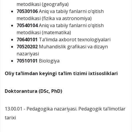
metodikasi (geografiya)
70530106
Aniq va tabiiy fanlarni o‘qitish
metodikasi (fizika va astronomiya)
70540104
Aniq va tabiiy fanlarni o‘qitish
metodikasi (matematika)
70640101
Ta’limda axborot texnologiyalari
70520202
Muhandislik grafikasi va dizayn
nazariyasi
70510101
Biologiya
Oliy ta’limdan keyingi ta’lim tizimi
ixtisosliklari
Doktorantura (DSc, PhD)
13.00.01 - Pedagogika nazariyasi. Pedagogik ta’limotlar
tarixi