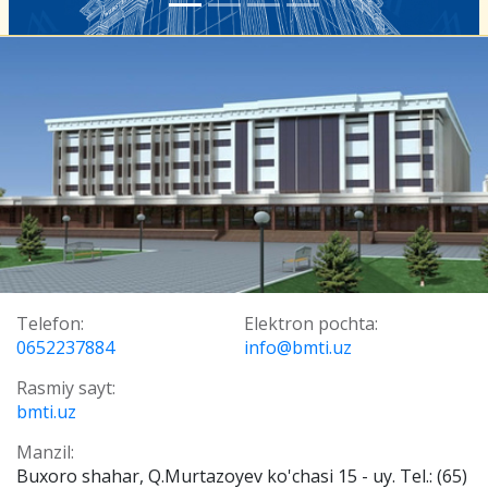
Telefon:
Elektron pochta:
0652237884
info@bmti.uz
Rasmiy sayt:
bmti.uz
Manzil:
Buxoro shahar, Q.Murtazoyev ko'chasi 15 - uy. Tel.: (65)