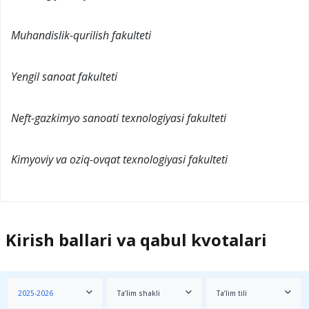
Muhandislik-qurilish fakulteti
Yengil sanoat fakulteti
Neft-gazkimyo sanoati texnologiyasi fakulteti
Kimyoviy va oziq-ovqat texnologiyasi fakulteti
Kirish ballari va qabul kvotalari
2025-2026
Ta’lim shakli
Ta’lim tili