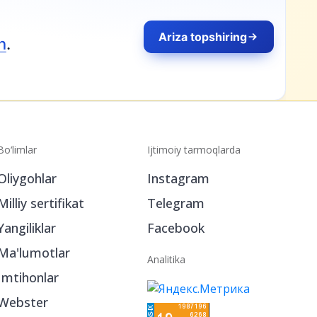
Bo‘limlar
Ijtimoiy tarmoqlarda
Oliygohlar
Instagram
Milliy sertifikat
Telegram
Yangiliklar
Facebook
Ma'lumotlar
Analitika
Imtihonlar
Webster