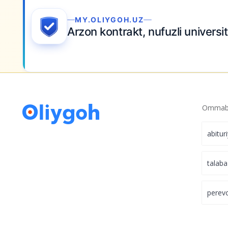
Ariza topshiring
Ommabo
abitur
talaba
perev