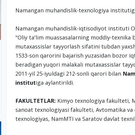
Namangan muhandislik-texnоlоgiya institutiga
Namangan muhandislik-iqtisodiyot instituti O
"Oliy ta'lim muassasalarning moddiy-texnika 
mutaxassislar tayyorlash sifatini tubdan yaxsh
1533-son qarorini bajarish yuzasidan bozor iq
beradigan yuqori malakali mutaxassislar tay
2011-yil 25-iyuldagi 212-sonli qarori bilan
Nama
institut
iga aylantirildi.
FAKULTETLAR:
Kimyo texnologiya fakulteti, M
sanoat texnologiyasi fakulteti, Avtomatika va 
texnologiyas, NamMTI va Saratov davlat texnik