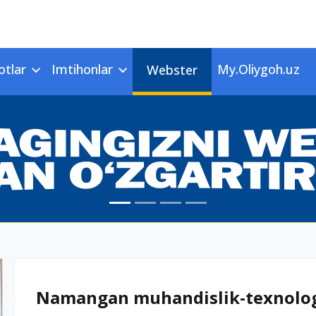
otlar
Imtihonlar
My.Oliygoh.uz
Webster
Namangan muhandislik-texnologiy