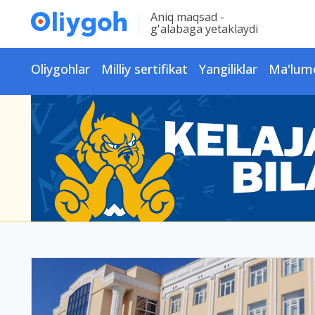
Aniq maqsad -
g'alabaga yetaklaydi
Oliygohlar
Milliy sertifikat
Yangiliklar
Ma'lum