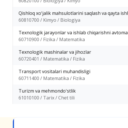
60820100 / Biologiya / Kimyo
Qishloq xoʻjalik mahsulotlarini saqlash va qayta ish
60810700 / Kimyo / Biologiya
Texnologik jarayonlar va ishlab chiqarishni avtomat
60710900 / Fizika / Matematika
Texnologik mashinalar va jihozlar
60720401 / Matematika / Fizika
Transport vositalari muhandisligi
60711400 / Matematika / Fizika
Turizm va mehmondoʻstlik
61010100 / Tarix / Chet tili