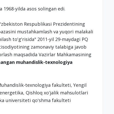
 1968-yilda asоs sоlingan edi.
'zbekiston Respublikasi Prezidentining
bazasini mustahkamlash va yuqori malakali
ilash to'g'risida" 2011-yil 29-maydagi PQ
tisodiyotining zamonaviy talabiga javob
yorlash maqsadida Vazirlar Mahkamasining
ngan muhandislik-texnologiya
uhandislik-texnologiya fakulteti, Yengil
energetika, Qishloq xoʻjalik mahsulotlari
a universiteti qoʻshma fakulteti