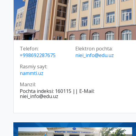
Telefon:
Elektron pochta:
+998692287675
niei_info@edu.uz
Rasmiy sayt:
nammti.uz
Manzil:
Pochta indeksi: 160115 || E-Mail:
niei_info@edu.uz