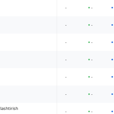
-
-
-
-
-
-
-
-
-
-
-
-
lashtirish
-
-