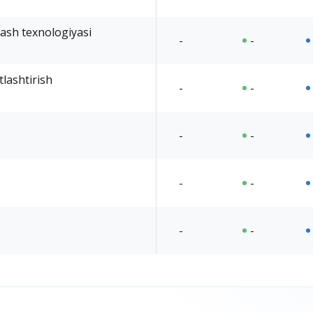
lash texnologiyasi
-
-
lashtirish
-
-
-
-
-
-
-
-