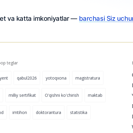
p teglar
iyent
qabul2026
yotoqxona
magistratura
milliy sertifikat
O'qishni ko'chirish
maktab
od
imtihon
doktorantura
statistika