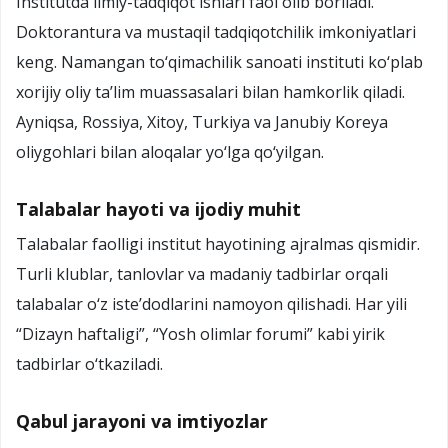
Institutda ilmiy-tadqiqot ishlari faol olib boriladi.
Doktorantura va mustaqil tadqiqotchilik imkoniyatlari
keng. Namangan to‘qimachilik sanoati instituti ko‘plab
xorijiy oliy ta’lim muassasalari bilan hamkorlik qiladi.
Ayniqsa, Rossiya, Xitoy, Turkiya va Janubiy Koreya
oliygohlari bilan aloqalar yo‘lga qo‘yilgan.
Talabalar hayoti va ijodiy muhit
Talabalar faolligi institut hayotining ajralmas qismidir.
Turli klublar, tanlovlar va madaniy tadbirlar orqali
talabalar o‘z iste’dodlarini namoyon qilishadi. Har yili
“Dizayn haftaligi”, “Yosh olimlar forumi” kabi yirik
tadbirlar o‘tkaziladi.
Qabul jarayoni va imtiyozlar