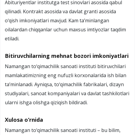
Abituriyentlar institutga test sinovlari asosida qabul
qilinadi. Kontrakt asosida va davlat granti asosida
o‘qish imkoniyatlari mavjud. Kam ta’minlangan
oilalardan chiqqanlar uchun maxsus imtiyozlar taqdim
etiladi.
Bitiruvchilarning mehnat bozori imkoniyatlari
Namangan to‘qimachilik sanoati instituti bitiruvchilari
mamlakatimizning eng nufuzli korxonalarida ish bilan
ta’minlanadi. Ayniqsa, to‘qimachilik fabrikalari, dizayn
studiyalari, sanoat kompaniyalari va davlat tashkilotlari
ularni ishga olishga qiziqish bildiradi.
Xulosa o‘rnida
Namangan to‘qimachilik sanoati instituti – bu bilim,