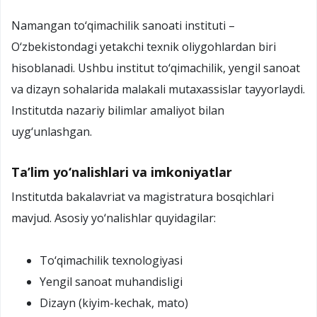
Namangan to‘qimachilik sanoati instituti –
O‘zbekistondagi yetakchi texnik oliygohlardan biri
hisoblanadi. Ushbu institut to‘qimachilik, yengil sanoat
va dizayn sohalarida malakali mutaxassislar tayyorlaydi.
Institutda nazariy bilimlar amaliyot bilan
uyg‘unlashgan.
Ta’lim yo‘nalishlari va imkoniyatlar
Institutda bakalavriat va magistratura bosqichlari
mavjud. Asosiy yo‘nalishlar quyidagilar:
To‘qimachilik texnologiyasi
Yengil sanoat muhandisligi
Dizayn (kiyim-kechak, mato)