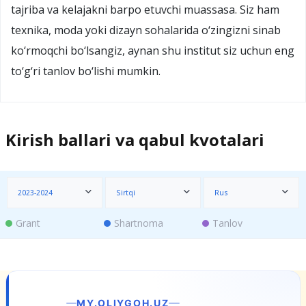
tajriba va kelajakni barpo etuvchi muassasa. Siz ham
texnika, moda yoki dizayn sohalarida o‘zingizni sinab
ko‘rmoqchi bo‘lsangiz, aynan shu institut siz uchun eng
to‘g‘ri tanlov bo‘lishi mumkin.
Kirish ballari va qabul kvotalari
2023-2024
Sirtqi
Rus
Grant
Shartnoma
Tanlov
MY.OLIYGOH.UZ