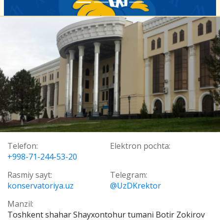
Telefon:
Elektron pochta:
+998-71-244-53-20
Rasmiy sayt:
Telegram:
konservatoriya.uz
@UzDKrektor
Manzil:
Toshkent shahar Shayxontohur tumani Botir Zokirov