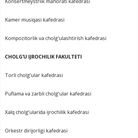
Konsertmeystrlik mahorati kafedrasi
Kamer musiqasi kafedrasi
Kompozitorlik va cholg’ulashtirish kafedrasi
CHOLG’U IJROCHILIK FAKULTETI
Torli cholg’ular kafedrasi
Puflama va zarbli cholg’ular kafedrasi
Xalq cholg’ularida ijrochilik kafedrasi
Orkestr dirijorligi kafedrasi