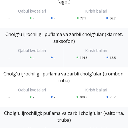
fagot)
-
-
-
77.1
56.7
Cholgʻu ijrochiligi: puflama va zarbli cholgʻular (klarnet,
saksofon)
-
-
-
144.3
66.5
Cholgʻu ijrochiligi: puflama va zarbli cholgʻular (trombon,
tuba)
-
-
-
100.9
75.2
Cholgʻu ijrochiligi: puflama va zarbli cholgʻular (valtorna,
truba)