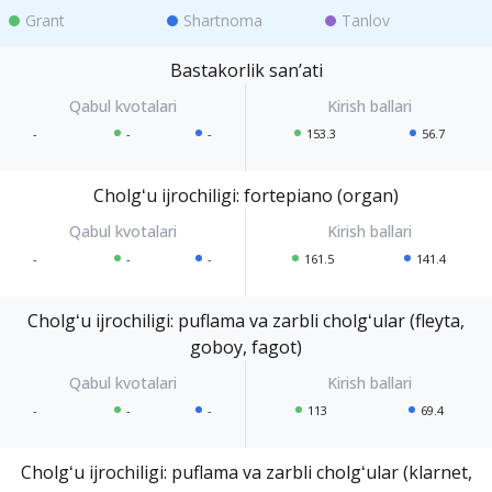
Grant
Shartnoma
Tanlov
Bastakorlik sanʼati
-
-
-
153.3
56.7
Cholgʻu ijrochiligi: fortepiano (organ)
-
-
-
161.5
141.4
Cholgʻu ijrochiligi: puflama va zarbli cholgʻular (fleyta,
goboy, fagot)
-
-
-
113
69.4
Cholgʻu ijrochiligi: puflama va zarbli cholgʻular (klarnet,