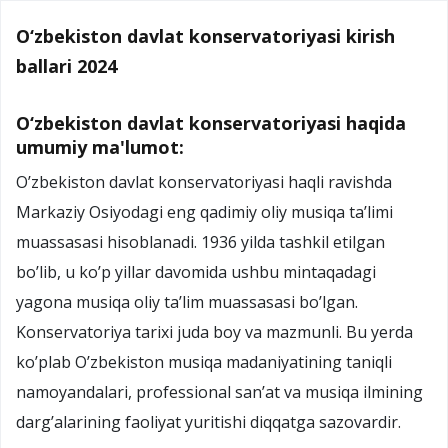
O‘zbekiston davlat konservatoriyasi kirish
ballari 2024
O‘zbekiston davlat konservatoriyasi haqida
umumiy ma'lumot:
O’zbekiston davlat konservatoriyasi haqli ravishda
Markaziy Osiyodagi eng qadimiy oliy musiqa ta’limi
muassasasi hisoblanadi. 1936 yilda tashkil etilgan
bo’lib, u ko’p yillar davomida ushbu mintaqadagi
yagona musiqa oliy ta’lim muassasasi bo’lgan.
Konservatoriya tarixi juda boy va mazmunli. Bu yerda
ko’plab O’zbekiston musiqa madaniyatining taniqli
namoyandalari, professional san’at va musiqa ilmining
darg’alarining faoliyat yuritishi diqqatga sazovardir.