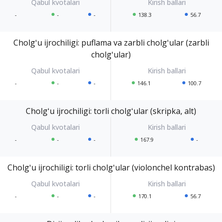
-
-
-
138.3
56.7
Cholgʻu ijrochiligi: puflama va zarbli cholgʻular (zarbli
cholgʻular)
-
-
-
146.1
100.7
Cholgʻu ijrochiligi: torli cholgʻular (skripka, alt)
-
-
-
167.9
-
Cholgʻu ijrochiligi: torli cholgʻular (violonchel kontrabas)
-
-
-
170.1
56.7