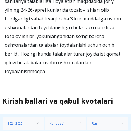
sanitariya talablariga rioya etish maqsdadida Joriy
yilning 24-26-aprel kunlarida tozalov ishlari olib
borilganligi sababli vaqtincha 3 kun muddatga ushbu
oshxonalardan foydalanishga cheklov o’rnatildi va
tozalov ishlari yakunlanganidan so’ng barcha
oshxonalardan talabalar foydalanishi uchun ochib
berildi. Hozirgi kunda talabalar turar joyida istiqomat
qiluvchi talabalar ushbu oshxonalardan
foydalanishmoqda
Kirish ballari va qabul kvotalari
2024-2025
Kunduzgi
Rus