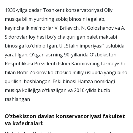
1939-yilga qadar Toshkent konservatoriyasi Oliy
musiqa bilim yurtining sobiq binosini egallab,
keyinchalik meʼmorlar V. Brilevich, N. Goloshanov va A.
Sidorovlar loyihasi boʻyicha qurilgan balet maktabi
binosiga koʻchib oʻtgan. U „Stalin imperiyasi“ uslubida
yaratilgan. Oʻtgan asrning 90-yillarida Oʻzbekiston
Respublikasi Prezidenti Islom Karimovning farmoyishi
bilan Botir Zokirov koʻchasida milliy uslubda yangi bino
qurilishi boshlangan. Eski binosi Hamza nomidagi
musiqa kollejiga oʻtkazilgan va 2010-yilda buzib
tashlangan
O‘zbekiston davlat konservatoriyasi fakultet
va kafedralari: