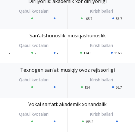
Dirijyorlik: akademik xor dirijyorligi
-
-
-
165.7
56.7
Sanʼatshunoslik: musiqashunoslik
-
-
-
174.8
116.2
Texnogen san'at: musiqiy ovoz rejissorligi
-
-
-
154
56.7
Vokal sanʼati: akademik xonandalik
-
-
-
153.2
-