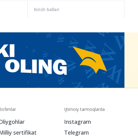
Kirish ballari
Bo‘limlar
Ijtimoiy tarmoqlarda
Oliygohlar
Instagram
Milliy sertifikat
Telegram