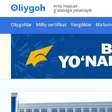
Aniq maqsad -
g'alabaga yetaklaydi
Oliygohlar
Milliy sertifikat
Yangiliklar
Ma'lum