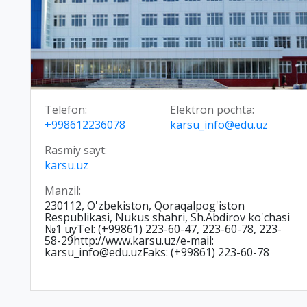
Telefon:
Elektron pochta:
+998612236078
karsu_info@edu.uz
Rasmiy sayt:
karsu.uz
Manzil:
230112, O'zbekiston, Qoraqalpog'iston
Respublikasi, Nukus shahri, Sh.Abdirov ko'chasi
№1 uyTel: (+99861) 223-60-47, 223-60-78, 223-
58-29http://www.karsu.uz/e-mail:
karsu_info@edu.uzFaks: (+99861) 223-60-78