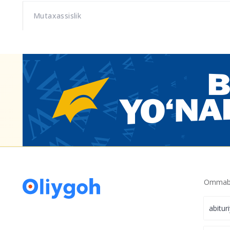
Mutaxassislik
Ommabo
abitur