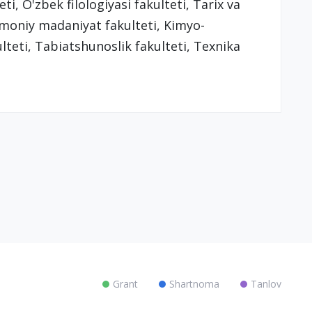
ti, O'zbek filologiyasi fakulteti, Tarix va
Jismoniy madaniyat fakulteti, Kimyo-
lteti, Tabiatshunoslik fakulteti, Texnika
Grant
Shartnoma
Tanlov