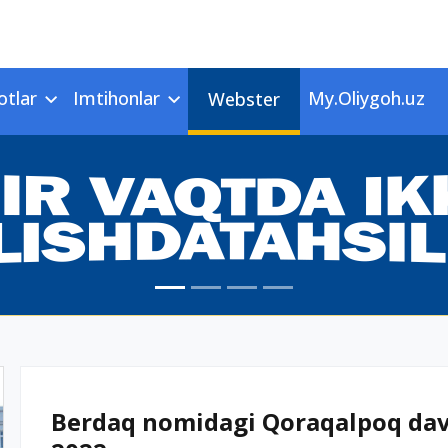
otlar
Imtihonlar
My.Oliygoh.uz
Webster
Berdaq nomidagi Qoraqalpoq davla