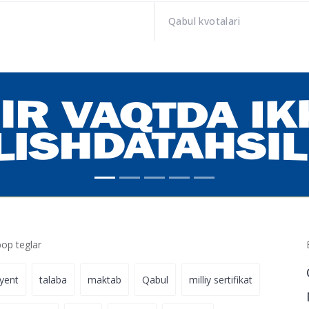
Qabul kvotalari
p teglar
iyent
talaba
maktab
Qabul
milliy sertifikat