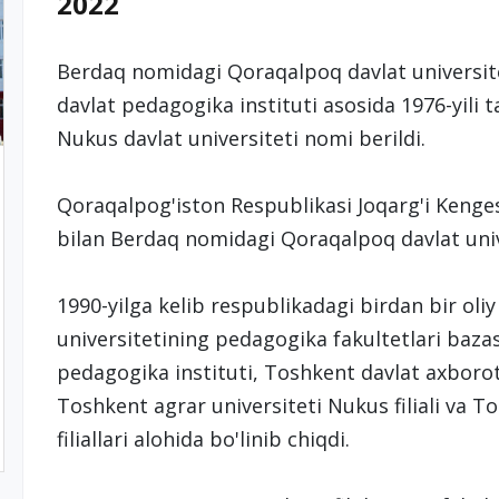
2022
Berdaq nomidagi Qoraqalpoq davlat universi
davlat pedagogika instituti asosida 1976-yili ta
Nukus davlat universiteti nomi berildi.
Qoraqalpog'iston Respublikasi Joqarg'i Kenges
bilan Berdaq nomidagi Qoraqalpoq davlat univ
1990-yilga kelib respublikadagi birdan bir oli
universitetining pedagogika fakultetlari baza
pedagogika instituti, Toshkent davlat axborot t
Toshkent agrar universiteti Nukus filiali va T
filiallari alohida bo'linib chiqdi.