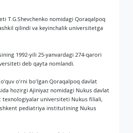
teti T.G.Shevchenko nomidagi Qoraqalpoq
shkil qilindi va keyinchalik universitetga
ining 1992-yili 25-yanvardagi 274-qarori
ersiteti deb qayta nomlandi.
y o'quv o'rni bo'lgan Qoraqalpoq davlat
sida hozirgi Ajiniyaz nomidagi Nukus davlat
exnologiyalar universiteti Nukus filiali,
oshkent pediatriya institutining Nukus