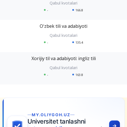
-
166.8
Oʻzbek tili va adabiyoti
-
135.4
Xorijiy til va adabiyoti: ingliz tili
-
163.8
MY.OLIYGOH.UZ
Universitet tanlashni