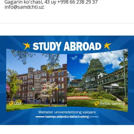
Gagarin ko'chasi, 43 uy +998 66 238 29 37
info@samdchti.uz