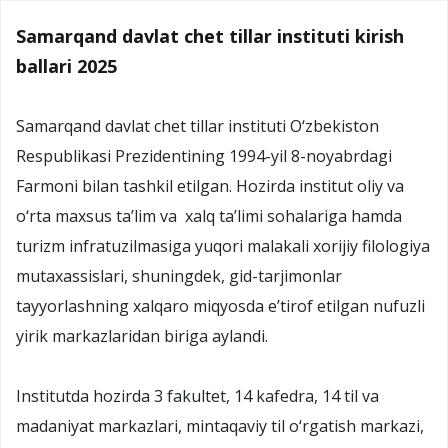
Samarqand davlat chet tillar instituti kirish
ballari 2025
Samarqand davlat chet tillar instituti O‘zbekiston
Respublikasi Prezidentining 1994-yil 8-noyabrdagi
Farmoni bilan tashkil etilgan. Hozirda institut oliy va
o‘rta maxsus ta’lim va xalq ta’limi sohalariga hamda
turizm infratuzilmasiga yuqori malakali xorijiy filologiya
mutaxassislari, shuningdek, gid-tarjimonlar
tayyorlashning xalqaro miqyosda e’tirof etilgan nufuzli
yirik markazlaridan biriga aylandi.
Institutda hozirda 3 fakultet, 14 kafedra, 14 til va
madaniyat markazlari, mintaqaviy til o‘rgatish markazi,