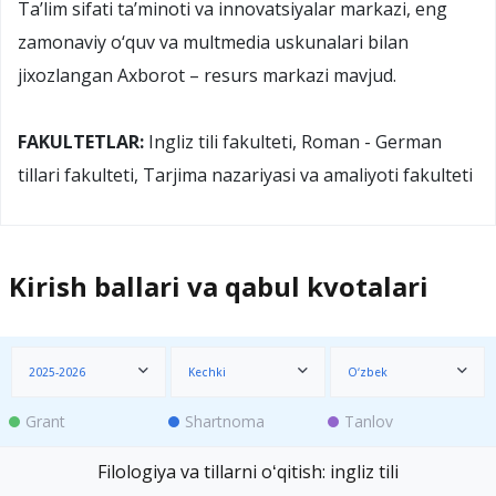
Ta’lim sifati ta’minoti va innovatsiyalar markazi, eng
zamonaviy o‘quv va multmedia uskunalari bilan
jixozlangan Axborot – resurs markazi mavjud.
FAKULTETLAR:
Ingliz tili fakulteti, Roman - German
tillari fakulteti, Tarjima nazariyasi va amaliyoti fakulteti
Kirish ballari va qabul kvotalari
2025-2026
Kechki
O‘zbek
Grant
Shartnoma
Tanlov
Filologiya va tillarni oʻqitish: ingliz tili