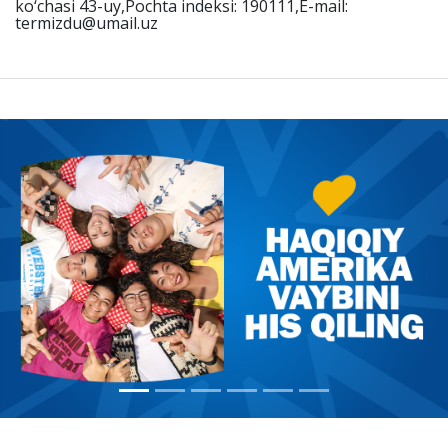
ko‘chasi 43-uy,Pochta indeksi: 190111,E-mail:
termizdu@umail.uz