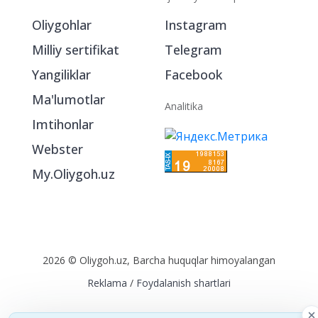
Bo‘limlar
Ijtimoiy tarmoqlarda
Oliygohlar
Instagram
Milliy sertifikat
Telegram
Yangiliklar
Facebook
Ma'lumotlar
Analitika
Imtihonlar
Webster
My.Oliygoh.uz