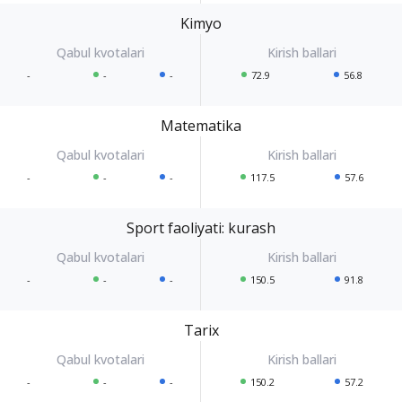
Kimyo
-
-
-
72.9
56.8
Matematika
-
-
-
117.5
57.6
Sport faoliyati: kurash
-
-
-
150.5
91.8
Tarix
-
-
-
150.2
57.2