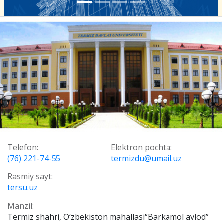
Telefon:
Elektron pochta:
(76) 221-74-55
termizdu@umail.uz
Rasmiy sayt:
tersu.uz
Manzil:
Termiz shahri, O‘zbekiston mahallasi“Barkamol avlod”