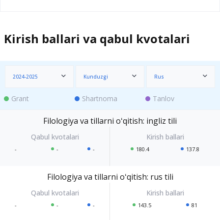
Kirish ballari va qabul kvotalari
2024-2025
Kunduzgi
Rus
Grant
Shartnoma
Tanlov
Filologiya va tillarni oʻqitish: ingliz tili
-
-
-
180.4
137.8
Filologiya va tillarni oʻqitish: rus tili
-
-
-
143.5
81