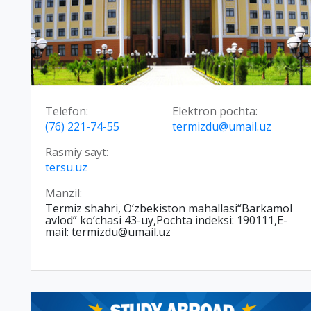
Telefon:
Elektron pochta:
(76) 221-74-55
termizdu@umail.uz
Rasmiy sayt:
tersu.uz
Manzil:
Termiz shahri, O‘zbekiston mahallasi“Barkamol
avlod” ko‘chasi 43-uy,Pochta indeksi: 190111,E-
mail: termizdu@umail.uz