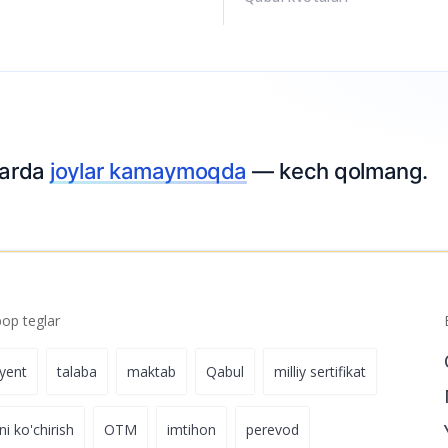
tlarda
joylar kamaymoqda
— kech qolmang.
p teglar
iyent
talaba
maktab
Qabul
milliy sertifikat
ni ko'chirish
OTM
imtihon
perevod