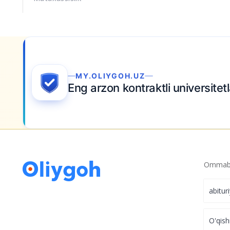
MY.OLIYGOH.UZ
Eng arzon kontraktli universite
Ommabo
abitur
O'qish