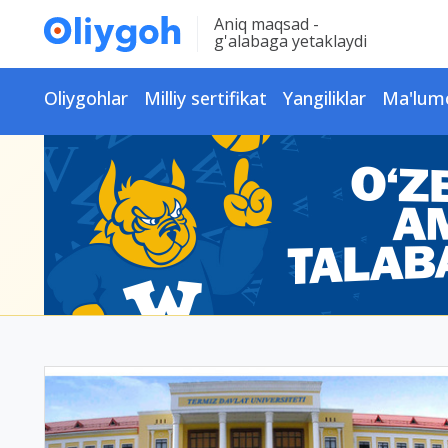
Aniq maqsad -
g'alabaga yetaklaydi
Oliygohlar
Milliy sertifikat
Yangiliklar
Ma'lum