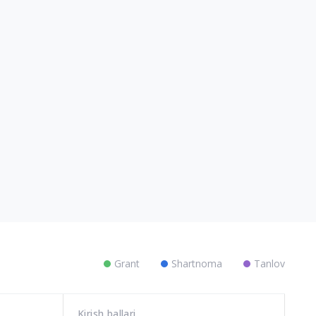
Grant
Shartnoma
Tanlov
Kirish ballari