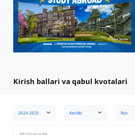
Kirish ballari va qabul kvotalari
2024-2025
Kechki
Rus
Mutaxassislik