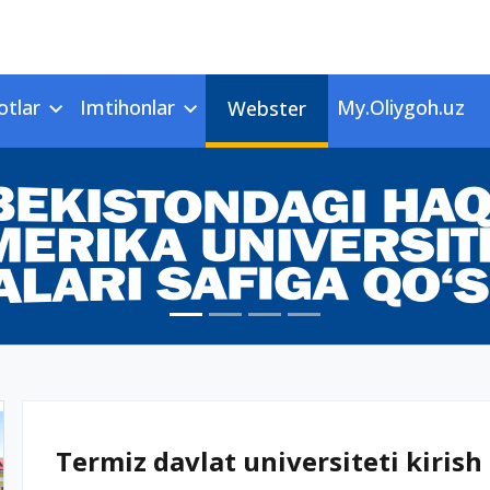
otlar
Imtihonlar
My.Oliygoh.uz
Webster
Termiz davlat universiteti kirish 