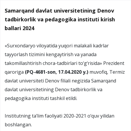
Samarqand davlat universitetining Denov
tadbirkorlik va pedagogika instituti kirish
ballari 2024
«Surxondaryo viloyatida yuqori malakali kadrlar
tayyorlash tizimini kengaytirish va yanada
takomillashtirish chora-tadbirlari to‘g‘risida» Prezident
qaroriga
(PQ-4681-son, 17.04.2020 y.)
muvofiq, Termiz
davlat universiteti Denov filiali negizida Samarqand
davlat universitetining Denov tadbirkorlik va
pedagogika instituti tashkil etildi.
Institutning ta’lim faoliyati 2020-2021 o‘quv yilidan
boshlangan.