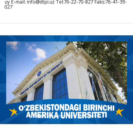
uy E-mail: info@dtpi.uz Tel:76-22-70-827 Faks:76-41-39-
027