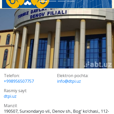
Telefon:
Elektron pochta:
+998956507757
info@dtpi.uz
Rasmiy sayt:
dtpi.uz
Manzil:
190507, Surxondaryo vil., Denov sh., Bog‘ ko‘chasi., 112-