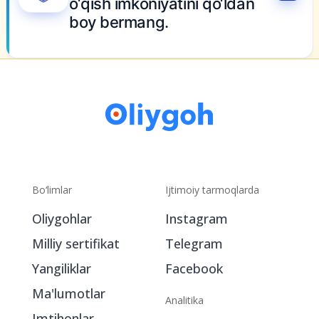
o‘qish imkoniyatini qo‘ldan
boy bermang.
Bo‘limlar
Ijtimoiy tarmoqlarda
Oliygohlar
Instagram
Milliy sertifikat
Telegram
Yangiliklar
Facebook
Ma'lumotlar
Analitika
Imtihonlar