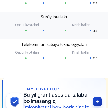
-
-
-
-
64.2
Sunʼiy intellekt
-
-
-
-
61.6
Telekommunikatsiya texnologiyalari
-
-
-
-
64.1
MY.OLIYGOH.UZ
Bu yil grant asosida talaba
bo‘lmasangiz,
imkoniyatni boy berishingiz