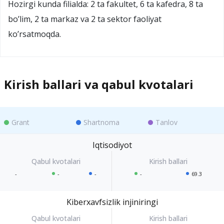
Hozirgi kunda filialda: 2 ta fakultet, 6 ta kafedra, 8 ta
bo’lim, 2 ta markaz va 2 ta sektor faoliyat
ko’rsatmoqda.
Kirish ballari va qabul kvotalari
Grant
Shartnoma
Tanlov
Iqtisodiyot
-
-
-
-
69.3
Kiberxavfsizlik injiniringi