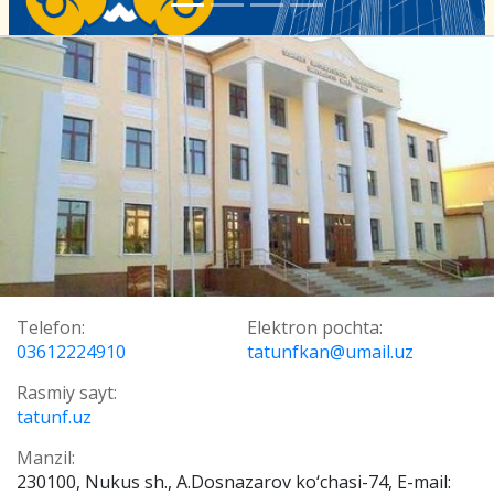
Telefon:
Elektron pochta:
03612224910
tatunfkan@umail.uz
Rasmiy sayt:
tatunf.uz
Manzil:
230100, Nukus sh., A.Dosnazarov ko‘chasi-74, E-mail: