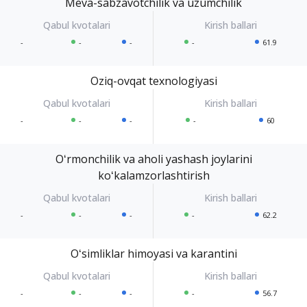
Meva-sabzavotchilik va uzumchilik
-
-
-
-
61.9
Oziq-ovqat texnologiyasi
-
-
-
-
60
Oʻrmonchilik va aholi yashash joylarini
koʻkalamzorlashtirish
-
-
-
-
62.2
Oʻsimliklar himoyasi va karantini
-
-
-
-
56.7