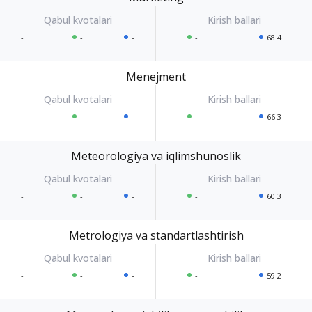
-
-
-
-
68.4
Menejment
-
-
-
-
66.3
Meteorologiya va iqlimshunoslik
-
-
-
-
60.3
Metrologiya va standartlashtirish
-
-
-
-
59.2