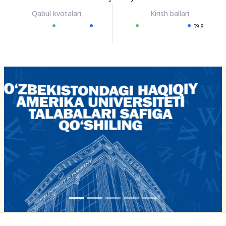
-
-
-
-
59.8