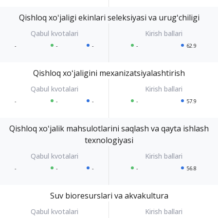
Qishloq xoʻjaligi ekinlari seleksiyasi va urugʻchiligi
-
-
-
-
62.9
Qishloq xoʻjaligini mexanizatsiyalashtirish
-
-
-
-
57.9
Qishloq xoʻjalik mahsulotlarini saqlash va qayta ishlash
texnologiyasi
-
-
-
-
56.8
Suv bioresurslari va akvakultura