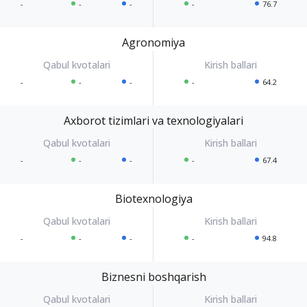
-
-
-
-
76.7
Agronomiya
-
-
-
-
64.2
Axborot tizimlari va texnologiyalari
-
-
-
-
67.4
Biotexnologiya
-
-
-
-
94.8
Biznesni boshqarish