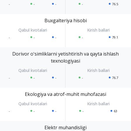
-
-
-
-
76.5
Buxgalteriya hisobi
-
-
-
-
79.1
Dorivor oʻsimliklarni yetishtirish va qayta ishlash
texnologiyasi
-
-
-
-
76.7
Ekologiya va atrof-muhit muhofazasi
-
-
-
-
63
Elektr muhandisligi