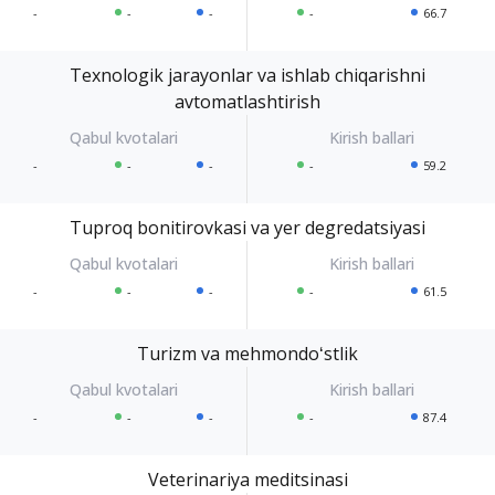
-
-
-
-
66.7
Texnologik jarayonlar va ishlab chiqarishni
avtomatlashtirish
-
-
-
-
59.2
Tuproq bonitirovkasi va yer degredatsiyasi
-
-
-
-
61.5
Turizm va mehmondoʻstlik
-
-
-
-
87.4
Veterinariya meditsinasi