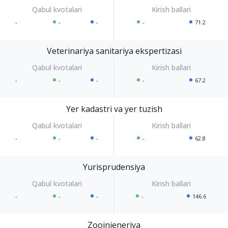
-
-
-
-
71.2
Veterinariya sanitariya ekspertizasi
-
-
-
-
67.2
Yer kadastri va yer tuzish
-
-
-
-
62.8
Yurisprudensiya
-
-
-
-
146.6
Zooinjeneriya