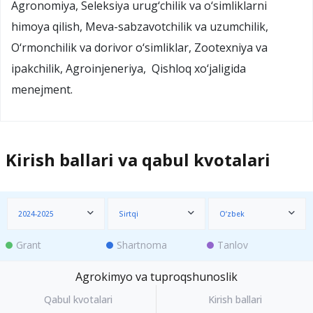
Agronomiya, Seleksiya urug‘chilik va o‘simliklarni
himoya qilish, Meva-sabzavotchilik va uzumchilik,
O‘rmonchilik va dorivor o‘simliklar, Zootexniya va
ipakchilik, Agroinjeneriya, Qishloq xo‘jaligida
menejment.
Kirish ballari va qabul kvotalari
2024-2025
Sirtqi
O‘zbek
Grant
Shartnoma
Tanlov
Agrokimyo va tuproqshunoslik