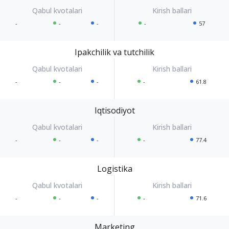
-
-
-
-
57
Ipakchilik va tutchilik
-
-
-
-
61.8
Iqtisodiyot
-
-
-
-
77.4
Logistika
-
-
-
-
71.6
Marketing