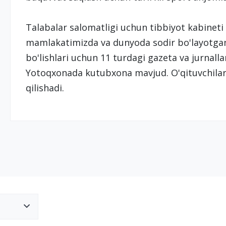
Talabalar salomatligi uchun tibbiyot kabineti f
mamlakatimizda va dunyoda sodir bo'layotgan
bo'lishlari uchun 11 turdagi gazeta va jurnalla
Yotoqxonada kutubxona mavjud. O'qituvchilar 
qilishadi.