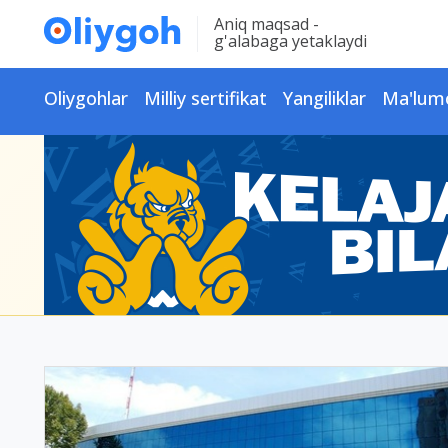
Aniq maqsad -
g'alabaga yetaklaydi
Oliygohlar
Milliy sertifikat
Yangiliklar
Ma'lum