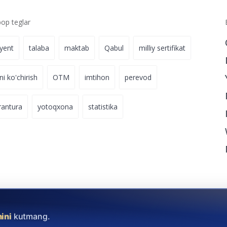
p teglar
iyent
talaba
maktab
Qabul
milliy sertifikat
ni ko'chirish
OTM
imtihon
perevod
rantura
yotoqxona
statistika
hini
kutmang.