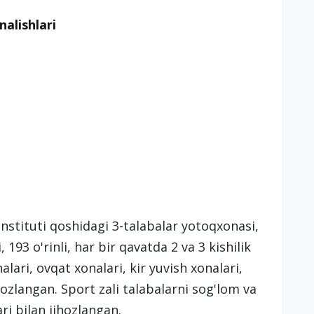
nalishlari
stituti qoshidagi 3-talabalar yotoqxonasi,
193 o'rinli, har bir qavatda 2 va 3 kishilik
ari, ovqat xonalari, kir yuvish xonalari,
ihozlangan. Sport zali talabalarni sog'lom va
ri bilan jihozlangan.