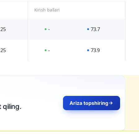
Kirish ballari
25
-
73.7
25
-
73.9
Ariza topshiring
qiling.