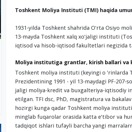
Toshkent Moliya Instituti (TMI) haqida um
1931-yilda Toshkent shahrida Oʻrta Osiyo moliya
13-mayda Toshkent xalq xoʻjaligi instituti (To
iqtisod va hisob-iqtisod fakultetlari negizida t
Moliya institutiga grantlar, kirish ballari va
Toshkent moliya instituti (keyingi o 'rinlarda 
Prezidentining 1991 - yil 13-maydagi PF-207-
jaligi moliya-kredit va buxgalteriya-iqtisodiy in
etilgan. TFI dsc, PhD, magistratura va bakalavri
hozirgi kunga qadar Toshkent moliya instituti
minglab fuqarolar orasida katta e'tibor va h
tadqiqot ishlari tufayli barcha yangi marralar