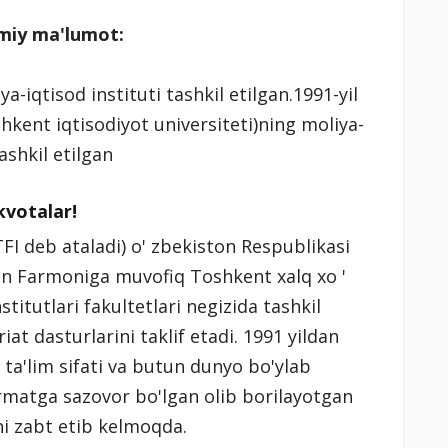
umiy ma'lumot:
-iqtisod instituti tashkil etilgan.1991-yil
shkent iqtisodiyot universiteti)ning moliya-
ashkil etilgan
 kvotalar!
TFI deb ataladi) o' zbekiston Respublikasi
son Farmoniga muvofiq Toshkent xalq xo '
stitutlari fakultetlari negizida tashkil
at dasturlarini taklif etadi. 1991 yildan
 ta'lim sifati va butun dunyo bo'ylab
urmatga sazovor bo'lgan olib borilayotgan
ni zabt etib kelmoqda.