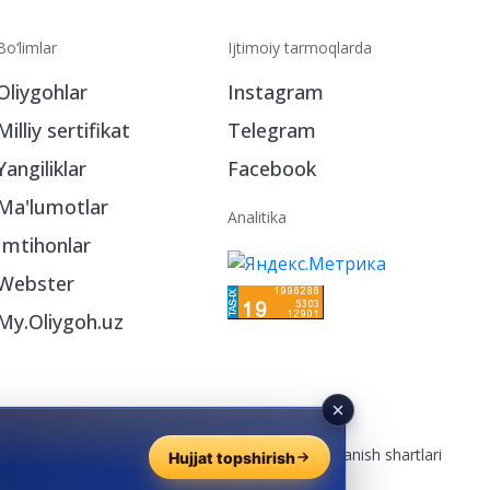
Bo‘limlar
Ijtimoiy tarmoqlarda
Oliygohlar
Instagram
Milliy sertifikat
Telegram
Yangiliklar
Facebook
Ma'lumotlar
Analitika
Imtihonlar
Webster
My.Oliygoh.uz
Reklama
/
Foydalanish shartlari
Hujjat topshirish