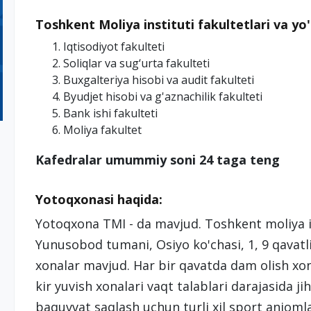
Toshkent Moliya instituti fakultetlari va yo'
Iqtisodiyot fakulteti
Soliqlar va sug‘urta fakulteti
Buxgalteriya hisobi va audit fakulteti
Byudjet hisobi va g'aznachilik fakulteti
Bank ishi fakulteti
Moliya fakultet
Kafedralar umummiy soni 24 taga teng
Yotoqxonasi haqida:
Yotoqxona TMI - da mavjud. Toshkent moliya in
Yunusobod tumani, Osiyo ko'chasi, 1, 9 qavatli, 
xonalar mavjud. Har bir qavatda dam olish xonal
kir yuvish xonalari vaqt talablari darajasida j
baquvvat saqlash uchun turli xil sport anjomla