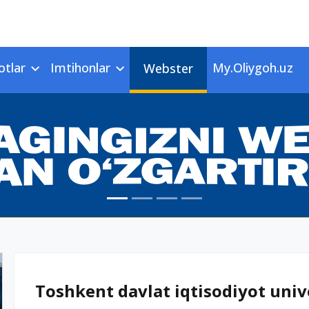
otlar
Imtihonlar
My.Oliygoh.uz
Webster
Toshkent davlat iqtisodiyot unive