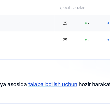
Qabul kvotalari
25
-
25
-
iya asosida
talaba bo‘lish uchun
hozir harakat 