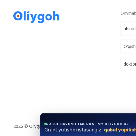
Ommabo
abitur
O'qish
dokto
QABUL DAVOM ETMOQDA · MY.OLIYGOH.UZ
2026 © Oliygoh.uz, Barcha huquqlar himoyalangan
Grant yutishni istasangiz,
qabul yopilis