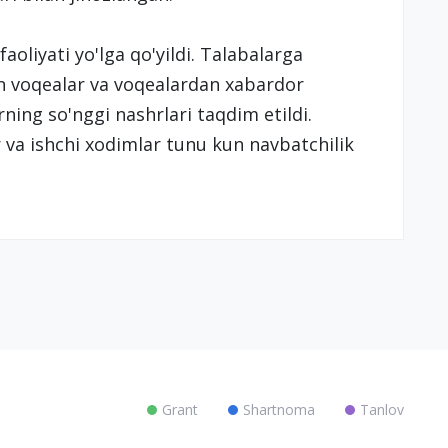
aoliyati yo'lga qo'yildi. Talabalarga
 voqealar va voqealardan xabardor
rning so'nggi nashrlari taqdim etildi.
va ishchi xodimlar tunu kun navbatchilik
Grant
Shartnoma
Tanlov