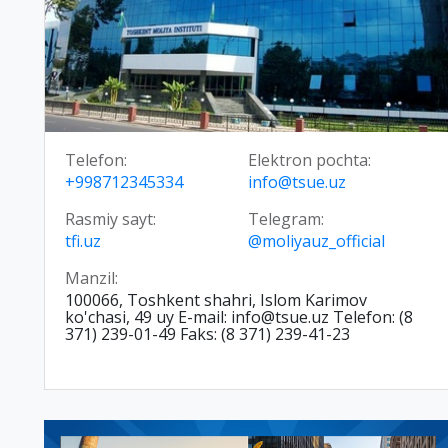
Telefon:
Elektron pochta:
+998712345334
info@tsue.uz
Rasmiy sayt:
Telegram:
tfi.uz
@moliyauz_official
Manzil:
100066, Toshkent shahri, Islom Karimov
ko'chasi, 49 uy E-mail: info@tsue.uz Telefon: (8
371) 239-01-49 Faks: (8 371) 239-41-23