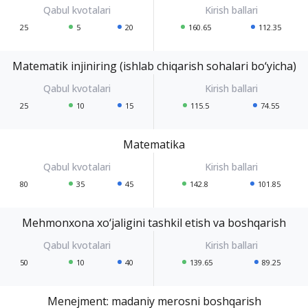
25
5
20
160.65
112.35
Matematik injiniring (ishlab chiqarish sohalari bo‘yicha)
25
10
15
115.5
74.55
Matematika
80
35
45
142.8
101.85
Mehmonxona xo‘jaligini tashkil etish va boshqarish
50
10
40
139.65
89.25
Menejment: madaniy merosni boshqarish