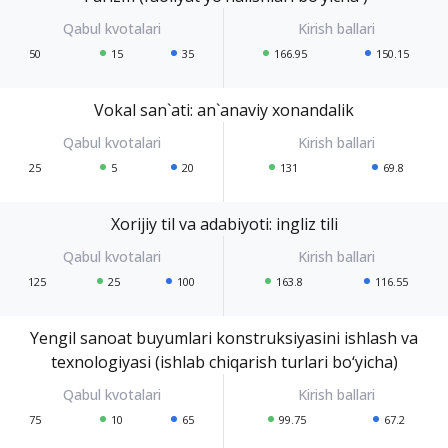
50
15
35
166.95
150.15
Vokal san`ati: an`anaviy xonandalik
25
5
20
131
69.8
Xorijiy til va adabiyoti: ingliz tili
125
25
100
163.8
116.55
Yengil sanoat buyumlari konstruksiyasini ishlash va
texnologiyasi (ishlab chiqarish turlari bo‘yicha)
75
10
65
99.75
67.2