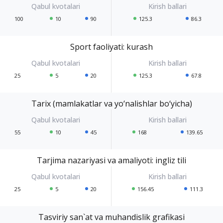
100
10
90
125.3
86.3
Sport faoliyati: kurash
25
5
20
125.3
67.8
Tarix (mamlakatlar va yo‘nalishlar bo‘yicha)
55
10
45
168
139.65
Tarjima nazariyasi va amaliyoti: ingliz tili
25
5
20
156.45
111.3
Tasviriy san`at va muhandislik grafikasi