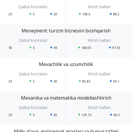
25
5
20
138.6
88.2
Menejment: turizm biznesini boshqarish
50
5
45
148.05
97.65
Mevachilik va uzumchilik
25
5
20
80.85
65.1
Mexanika va matematika modellashtirish
25
5
20
129.15
69.3
Milliy g‘oya, ma’naviyat asoslari va huquq ta’limi