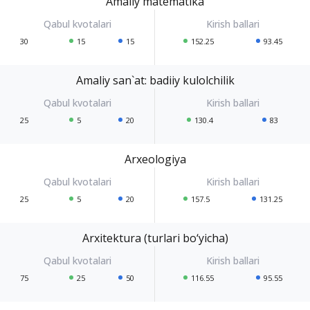
Amaliy matematika
30
15
15
152.25
93.45
Amaliy san`at: badiiy kulolchilik
25
5
20
130.4
83
Arxeologiya
25
5
20
157.5
131.25
Arxitektura (turlari bo‘yicha)
75
25
50
116.55
95.55