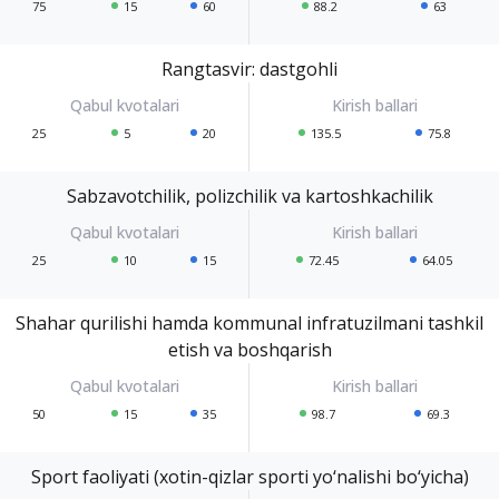
75
15
60
88.2
63
Rangtasvir: dastgohli
25
5
20
135.5
75.8
Sabzavotchilik, polizchilik va kartoshkachilik
25
10
15
72.45
64.05
Shahar qurilishi hamda kommunal infratuzilmani tashkil
etish va boshqarish
50
15
35
98.7
69.3
Sport faoliyati (xotin-qizlar sporti yo‘nalishi bo‘yicha)