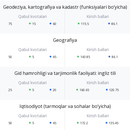
Geodeziya, kartografiya va kadastr (funksiyalari bo‘yicha)
75
15
60
115.5
86.1
Geografiya
50
5
45
143.85
86.1
Gid hamrohligi va tarjimonlik faoliyati: ingliz tili
25
5
20
160.65
120.75
Iqtisodiyot (tarmoqlar va sohalar bo‘yicha)
50
5
45
172.2
135.45