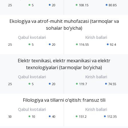
25
5
20
108.15
80.85
Ekologiya va atrof-muhit muhofazasi (tarmoqlar va
sohalar bo‘yicha)
25
5
20
116.55
92.4
Elektr texnikasi, elektr mexanikasi va elektr
texnologiyalari (tarmoqlar bo‘yicha)
25
5
20
119.7
74.55
Filologiya va tillarni o‘qitish: fransuz tili
50
10
40
151.2
112.35