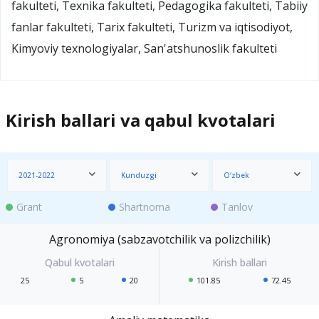
fakulteti, Texnika fakulteti, Pedagogika fakulteti, Tabiiy
fanlar fakulteti, Tarix fakulteti, Turizm va iqtisodiyot,
Kimyoviy texnologiyalar, San'atshunoslik fakulteti
Kirish ballari va qabul kvotalari
2021-2022
Kunduzgi
O‘zbek
Grant
Shartnoma
Tanlov
Agronomiya (sabzavotchilik va polizchilik)
25
5
20
101.85
72.45