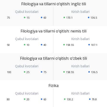
Filologiya va tillarni o‘qitish: ingliz tili
75
15
60
170.1
136.5
Filologiya va tillarni o‘qitish: nemis tili
50
10
40
158.55
107.1
Filologiya va tillarni o‘qitish: o‘zbek tili
100
25
75
158.55
136.5
Fizika
80
20
60
130.2
79.8