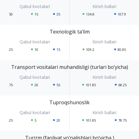
50
15
35
134.8
107.9
Texnologik ta’lim
25
10
15
109.2
80.85
Transport vositalari muhandisligi (turlari bo‘yicha)
75
20
55
101.85
68.25
Tuproqshunoslik
25
5
20
101.85
78.75
Turizm (faoliyat yo‘nalishlari bo‘yicha )