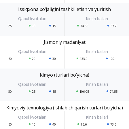
Issiqxona xo‘jaligini tashkil etish va yuritish
25
10
15
74.55
67.2
Jismoniy madaniyat
50
20
30
133.9
120.1
Kimyo (turlari bo‘yicha)
80
25
55
106.05
74.55
Kimyoviy texnologiya (ishlab chiqarish turlari bo‘yicha)
50
10
40
96.6
73.5