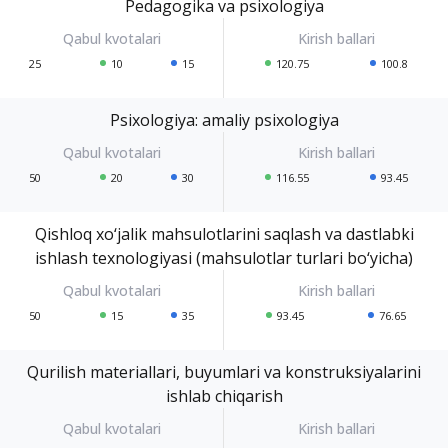
Pedagogika va psixologiya
25
10
15
120.75
100.8
Psixologiya: amaliy psixologiya
50
20
30
116.55
93.45
Qishloq xo‘jalik mahsulotlarini saqlash va dastlabki
ishlash texnologiyasi (mahsulotlar turlari bo‘yicha)
50
15
35
93.45
76.65
Qurilish materiallari, buyumlari va konstruksiyalarini
ishlab chiqarish