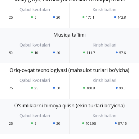
25
5
20
170.1
142.8
Musiqa ta`limi
50
10
40
111.7
57.6
Oziq-ovqat texnologiyasi (mahsulot turlari bo‘yicha)
75
25
50
100.8
90.3
O‘simliklarni himoya qilish (ekin turlari bo‘yicha)
25
5
20
106.05
87.15