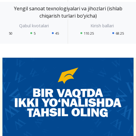
Yengil sanoat texnologiyalari va jihozlari (ishlab
chiqarish turlari bo‘yicha)
50
5
45
110.25
68.25