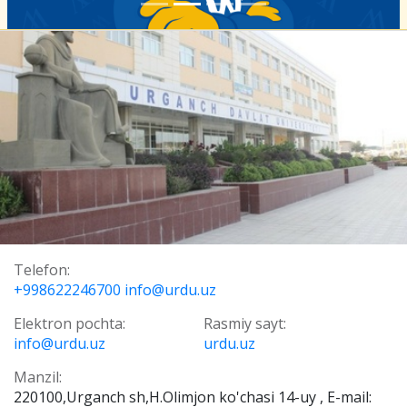
Telefon:
+998622246700 info@urdu.uz
Elektron pochta:
Rasmiy sayt:
info@urdu.uz
urdu.uz
Manzil:
220100,Urganch sh,H.Olimjon ko'chasi 14-uy , E-mail: