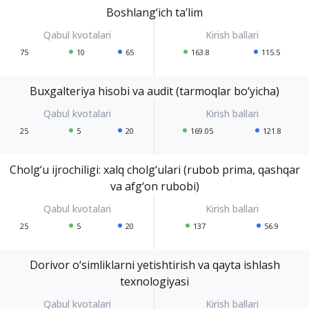
Boshlang‘ich ta’lim
75
10
65
163.8
115.5
Buxgalteriya hisobi va audit (tarmoqlar bo‘yicha)
25
5
20
169.05
121.8
Cholg‘u ijrochiligi: xalq cholg‘ulari (rubob prima, qashqar
va afg‘on rubobi)
25
5
20
137
56.9
Dorivor o‘simliklarni yetishtirish va qayta ishlash
texnologiyasi