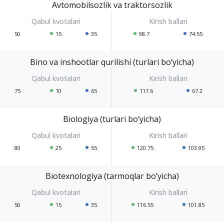
Avtomobilsozlik va traktorsozlik
50
15
35
98.7
74.55
Bino va inshootlar qurilishi (turlari bo‘yicha)
75
10
65
117.6
67.2
Biologiya (turlari bo‘yicha)
80
25
55
120.75
103.95
Biotexnologiya (tarmoqlar bo‘yicha)
50
15
35
116.55
101.85