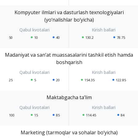
Kompyuter ilmlari va dasturlash texnologiyalari
(yo‘nalishlar bo‘yicha)
50
10
40
130.2
78.75
Madaniyat va san’at muassasalarini tashkil etish hamda
boshqarish
25
5
20
154.35
122.85
Maktabgacha ta’lim
100
15
85
114.45
84
Marketing (tarmoqlar va sohalar bo‘yicha)