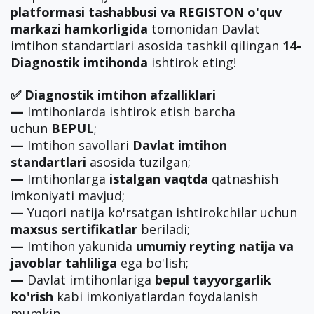
platformasi tashabbusi va REGISTON o'quv
markazi hamkorligida
tomonidan Davlat
imtihon standartlari asosida tashkil qilingan
14-
Diagnostik imtihonda
ishtirok eting!
✅ Diagnostik imtihon afzalliklari
—
Imtihonlarda ishtirok etish barcha
uchun
BEPUL
;
—
Imtihon savollari
Davlat imtihon
standartlari
asosida tuzilgan;
—
Imtihonlarga
istalgan vaqtda
qatnashish
imkoniyati mavjud;
—
Yuqori natija ko'rsatgan ishtirokchilar uchun
maxsus sertifikatlar
beriladi;
—
Imtihon yakunida
umumiy reyting natija va
javoblar tahliliga
ega bo'lish;
—
Davlat imtihonlariga
bepul tayyorgarlik
ko'rish
kabi imkoniyatlardan foydalanish
mumkin.