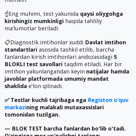
☝️Eng muhimi, test yakunida
qaysi oliygohga
kirishingiz mumkinligi
haqida tahliliy
ma’lumotlar beriladi.
📋Diagnostik imtihonlar xuddi
Davlat imtihon
standartlari
asosida tashkil etilib, barcha
fanlardan kirish imtihonlari andozasidagi
5
BLOKLI test savollari
taqdim etiladi. Har bir
imtihon yakunlangandan keyin
natijalar hamda
javoblar
platformada umumiy mandat
shaklida
e'lon qilinadi.
✅ Testlar kuchli tajribaga ega
Registon o‘quv
markazi
ning malakali mutaxassislari
tomonidan tuzilgan.
— BLOK TEST barcha fanlardan bo'lib o'tadi.
O'zingizga mos yo'nalishni tanlang: