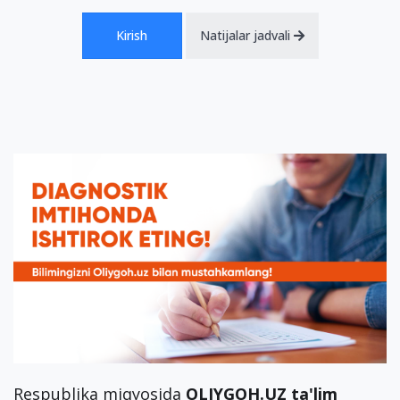
Kirish
Natijalar jadvali
Respublika miqyosida
OLIYGOH.UZ ta'lim