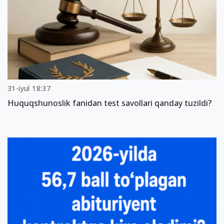
31-iyul 18:37
Huquqshunoslik fanidan test savollari qanday tuzildi?