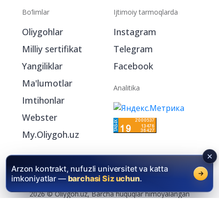
Bo‘limlar
Ijtimoiy tarmoqlarda
Oliygohlar
Instagram
Milliy sertifikat
Telegram
Yangiliklar
Facebook
Ma'lumotlar
Analitika
Imtihonlar
Webster
My.Oliygoh.uz
Arzon kontrakt, nufuzli universitet va katta
imkoniyatlar —
barchasi Siz uchun
.
2026 © Oliygoh.uz, Barcha huquqlar himoyalangan
Reklama
/
Foydalanish shartlari