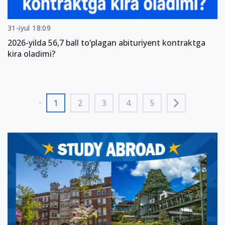
31-iyul 18:09
2026-yilda 56,7 ball to‘plagan abituriyent kontraktga
kira oladimi?
1
2
3
4
5