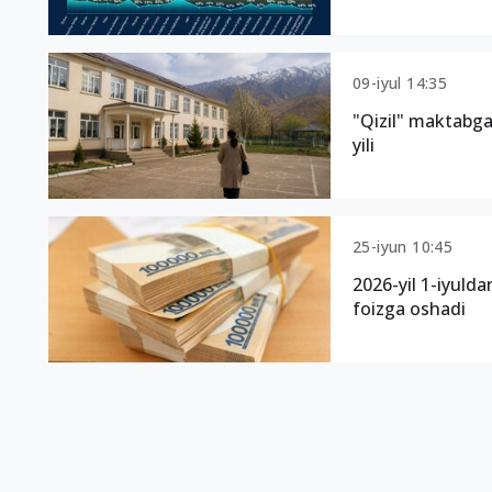
09-iyul 14:35
"Qizil" maktabga
yili
25-iyun 10:45
2026-yil 1-iyulda
foizga oshadi