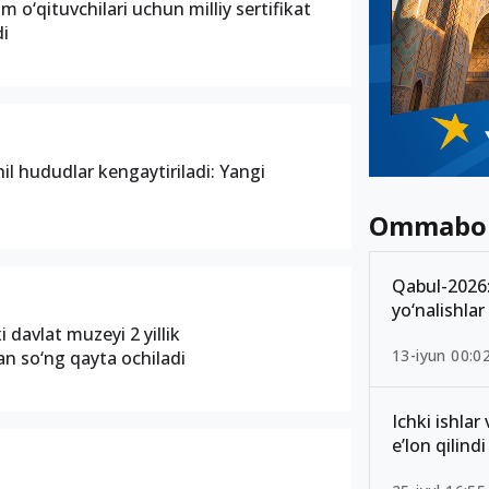
im o‘qituvchilari uchun milliy sertifikat
di
l hududlar kengaytiriladi: Yangi
Ommabo
Qabul-2026: 
yo‘nalishlar
i davlat muzeyi 2 yillik
13-iyun 00:0
n so‘ng qayta ochiladi
Ichki ishlar
e’lon qilindi