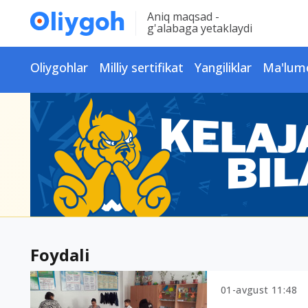
Aniq maqsad -
g'alabaga yetaklaydi
Oliygohlar
Milliy sertifikat
Yangiliklar
Ma'lum
Foydali
01-avgust 11:48