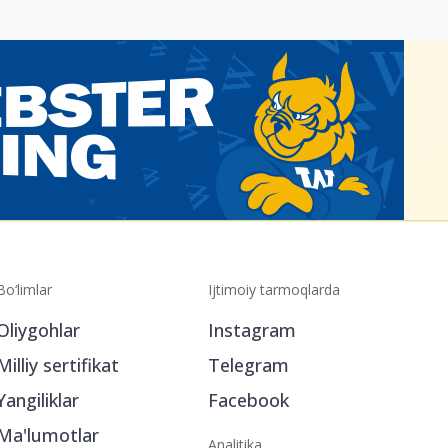
Bo‘limlar
Ijtimoiy tarmoqlarda
Oliygohlar
Instagram
Milliy sertifikat
Telegram
Yangiliklar
Facebook
Ma'lumotlar
Analitika