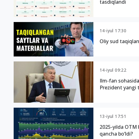
tasdiqlandi
14-iyul 17:30
Oliy sud taqiqlan
14-iyul 09:22
Ilm-fan sohasida
Prezident yangi ta
13-iyul 17:51
2025-yilda OTM b
qancha bo‘ldi?