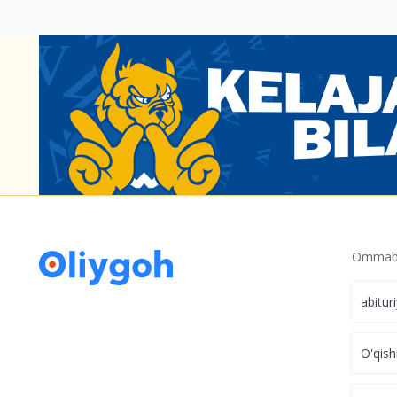
Ommabo
abitur
O'qish