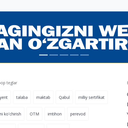
p teglar
iyent
talaba
maktab
Qabul
milliy sertifikat
ni ko'chirish
OTM
imtihon
perevod