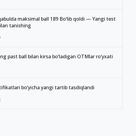
abulda maksimal ball 189 Bo‘lib qoldi — Yangi test
ilan tanishing
7
ng past ball bilan kirsa bo‘ladigan OTMlar ro‘yxati
1
rtifikatlari bo‘yicha yangi tartib tasdiqlandi
2