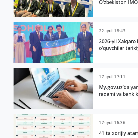
O‘zbekiston IMO 
22-iyul 18:43
2026-yil Xalqaro
o‘quvchilar tarix
17-iyul 17:11
My.gov.uz’da yan
raqami va bank k
17-iyul 16:36
41 ta xorijiy at