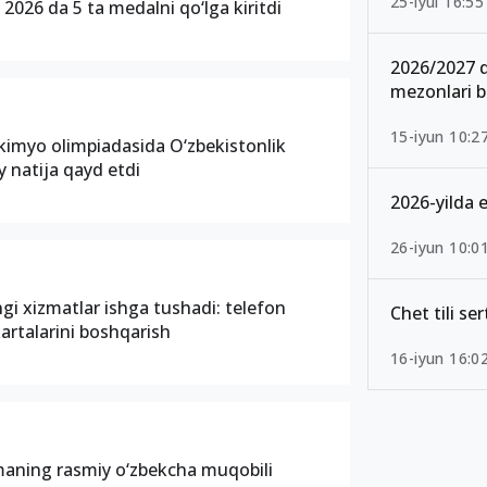
25-iyul 16:55
2026 da 5 ta medalni qo‘lga kiritdi
2026/2027 q
mezonlari b
15-iyun 10:2
 kimyo olimpiadasida O‘zbekistonlik
iy natija qayd etdi
2026-yilda e
26-iyun 10:0
gi xizmatlar ishga tushadi: telefon
Chet tili se
artalarini boshqarish
16-iyun 16:0
amaning rasmiy o‘zbekcha muqobili