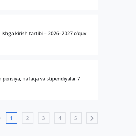
 ishga kirish tartibi – 2026–2027 o‘quv
n pensiya, nafaqa va stipendiyalar 7
1
2
3
4
5