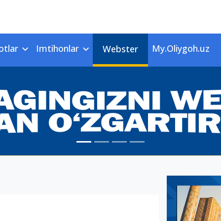
otlar
Imtihonlar
My.Oliygoh.uz
Webster