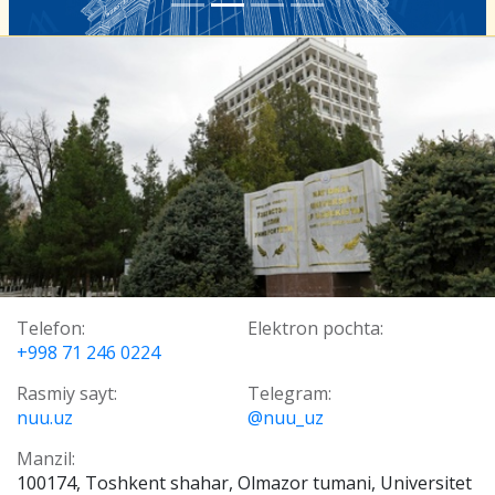
Telefon:
Elektron pochta:
+998 71 246 0224
Rasmiy sayt:
Telegram:
nuu.uz
@nuu_uz
Manzil:
100174, Toshkent shahar, Olmazor tumani, Universitet