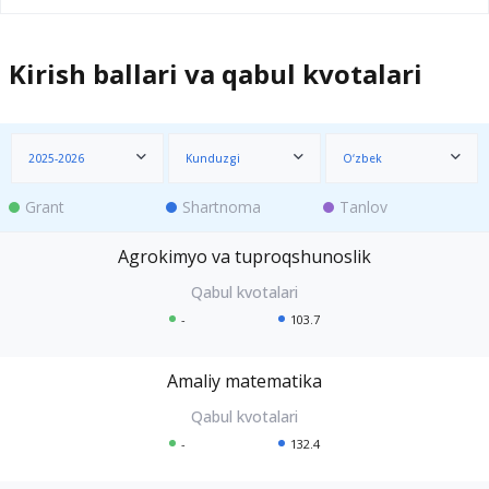
Kirish ballari va qabul kvotalari
2025-2026
Kunduzgi
O‘zbek
Grant
Shartnoma
Tanlov
Agrokimyo va tuproqshunoslik
-
103.7
Amaliy matematika
-
132.4