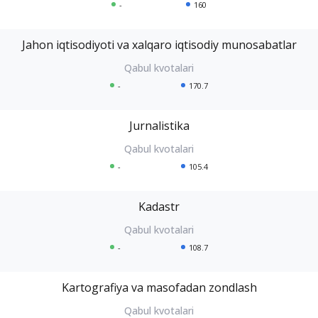
-
160
Jahon iqtisodiyoti va xalqaro iqtisodiy munosabatlar
-
170.7
Jurnalistika
-
105.4
Kadastr
-
108.7
Kartografiya va masofadan zondlash