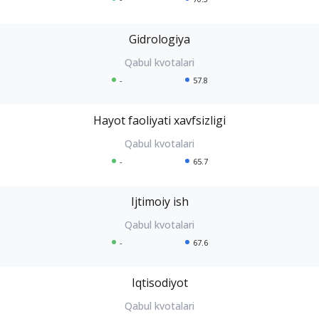
Gidrologiya
-
57.8
Hayot faoliyati xavfsizligi
-
65.7
Ijtimoiy ish
-
67.6
Iqtisodiyot