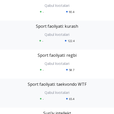
-
90.4
Sport faoliyati: kurash
-
122.4
Sport faoliyati: regbi
-
58.7
Sport faoliyati: taekvondo WTF
-
65.4
Sunʼiy intellekt