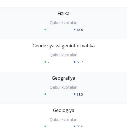
Fizika
-
63.6
Geodeziya va geoinformatika
-
56.7
Geografiya
-
81.5
Geologiya
-
70.3