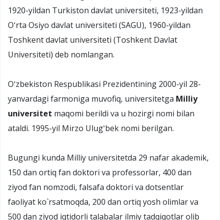
1920-yildan Turkiston davlat universiteti, 1923-yildan
Oʻrta Osiyo davlat universiteti (SAGU), 1960-yildan
Toshkent davlat universiteti (Toshkent Davlat
Universiteti) deb nomlangan.
Oʻzbekiston Respublikasi Prezidentining 2000-yil 28-
yanvardagi farmoniga muvofiq, universitetga
Milliy
universitet
maqomi berildi va u hozirgi nomi bilan
ataldi. 1995-yil Mirzo Ulugʻbek nomi berilgan.
Bugungi kunda Milliy universitetda 29 nafar akademik,
150 dan ortiq fan doktori va professorlar, 400 dan
ziyod fan nomzodi, falsafa doktori va dotsentlar
faoliyat ko`rsatmoqda, 200 dan ortiq yosh olimlar va
500 dan ziyod iqtidorli talabalar ilmiy tadqiqotlar olib