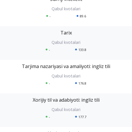
-
89.6
Tarix
-
133.8
Tarjima nazariyasi va amaliyoti: ingliz tili
-
176.8
Xorijiy til va adabiyoti: ingliz tili
-
177.7