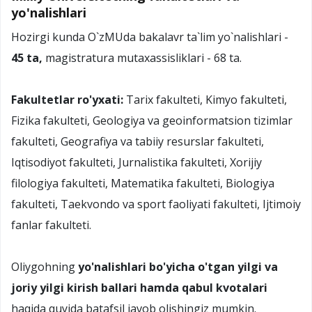
yo'nalishlari
Hozirgi kunda O`zMUda bakalavr ta`lim yo`nalishlari -
45 ta,
magistratura mutaxassisliklari - 68 ta.
Fakultetlar ro'yxati:
Tarix fakulteti, Kimyo fakulteti,
Fizika fakulteti, Geologiya va geoinformatsion tizimlar
fakulteti, Geografiya va tabiiy resurslar fakulteti,
Iqtisodiyot fakulteti, Jurnalistika fakulteti, Xorijiy
filologiya fakulteti, Matematika fakulteti, Biologiya
fakulteti, Taekvondo va sport faoliyati fakulteti, Ijtimoiy
fanlar fakulteti.
Oliygohning
yo'nalishlari bo'yicha o'tgan yilgi va
joriy yilgi kirish ballari hamda qabul kvotalari
haqida quyida batafsil javob olishingiz mumkin.