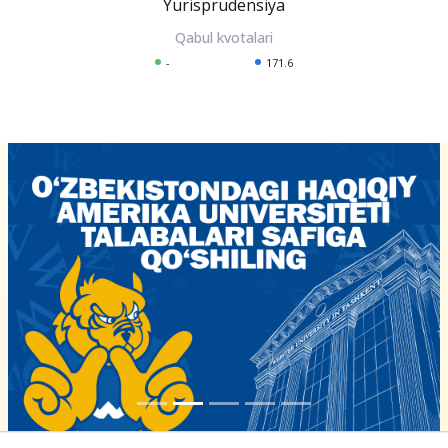
Yurisprudensiya
-
171.6