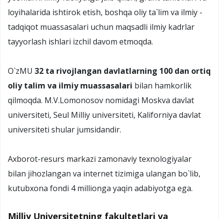
loyihalarida ishtirok etish, boshqa oliy ta`lim va ilmiy -
tadqiqot muassasalari uchun maqsadli ilmiy kadrlar
tayyorlash ishlari izchil davom etmoqda.
O`zMU
32 ta rivojlangan davlatlarning 100 dan ortiq
oliy talim va ilmiy muassasalari
bilan hamkorlik
qilmoqda. M.V.Lomonosov nomidagi Moskva davlat
universiteti, Seul Milliy universiteti, Kaliforniya davlat
universiteti shular jumsidandir.
Axborot-resurs markazi zamonaviy texnologiyalar
bilan jihozlangan va internet tizimiga ulangan bo`lib,
kutubxona fondi 4 millionga yaqin adabiyotga ega.
Milliy Universitetning fakultetlari va