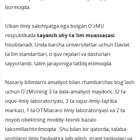
bormoqda.
Ulkan ilmiy salohiyatga ega bolgan O`zMU
respublikada
tayanch oliy ta`lim muassasasi
hisoblanadi. Unda barcha universitetlar uchun Davlat
ta`lim standartlari, o`quv rejalari va dasturlari
tayyorlanib, talim jarayoniga tatbiq etilmoqda.
Nazariy bilimlarni amaliyot bilan chambarchas bog`lash
uchun O`zMUning 3 ta dala-amaliyot maydoni, 32 ta
oquv-ilmiy laboratoriyasi, 3 ta oquv-ilmiy-tajriba
markazi, 1 ta OTMlararo ilmiy laboratoriyasi va 2 ta
noyob obektning moddiy-texnik bazasi
takomillashtirilmoqda . Shu bilan bir qatorda, talaba-
yoshlarni ilmiy faoliyatga jalb qilish, grant tanlovlari va