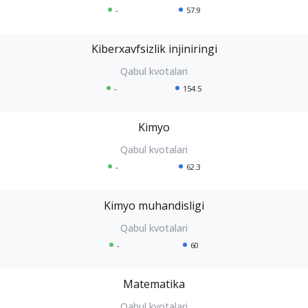
-
57.9
Kiberxavfsizlik injiniringi
-
154.5
Kimyo
-
62.3
Kimyo muhandisligi
-
60
Matematika