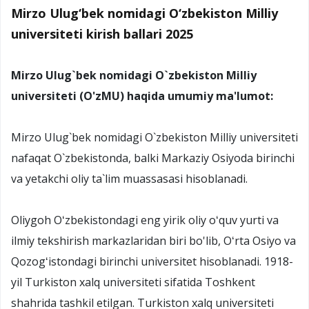
Mirzo Ulug‘bek nomidagi O‘zbekiston Milliy
universiteti kirish ballari 2025
Mirzo Ulug`bek nomidagi O`zbekiston Milliy
universiteti (O'zMU) haqida umumiy ma'lumot:
Mirzo Ulug`bek nomidagi O`zbekiston Milliy universiteti
nafaqat O`zbekistonda, balki Markaziy Osiyoda birinchi
va yetakchi oliy ta`lim muassasasi hisoblanadi.
Oliygoh Oʻzbekistondagi eng yirik oliy oʻquv yurti va
ilmiy tekshirish markazlaridan biri bo'lib, Oʻrta Osiyo va
Qozogʻistondagi birinchi universitet hisoblanadi. 1918-
yil Turkiston xalq universiteti sifatida Toshkent
shahrida tashkil etilgan. Turkiston xalq universiteti