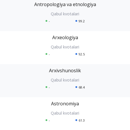
Antropologiya va etnologiya
-
99.2
Arxeologiya
-
92.5
Arxivshunoslik
-
68.4
Astronomiya
-
61.3