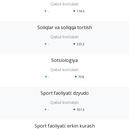
-
174.6
Soliqlar va soliqqa tortish
-
123.2
Sotsiologiya
-
75.8
Sport faoliyati: dzyudo
-
107.3
Sport faoliyati: erkin kurash