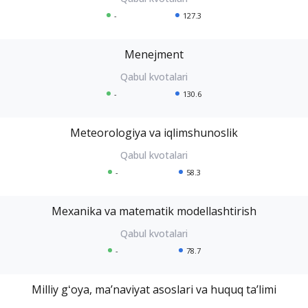
-
127.3
Menejment
-
130.6
Meteorologiya va iqlimshunoslik
-
58.3
Mexanika va matematik modellashtirish
-
78.7
Milliy gʻoya, maʼnaviyat asoslari va huquq taʼlimi