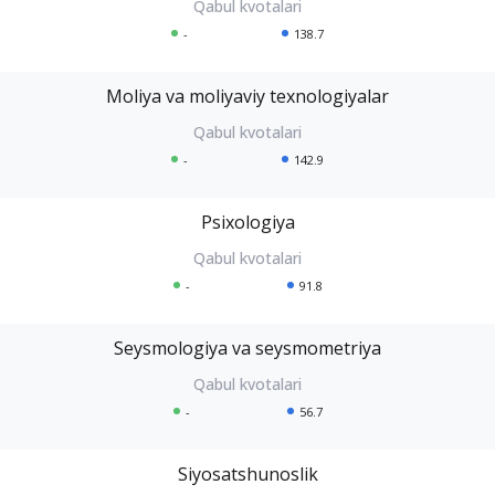
-
138.7
Moliya va moliyaviy texnologiyalar
-
142.9
Psixologiya
-
91.8
Seysmologiya va seysmometriya
-
56.7
Siyosatshunoslik