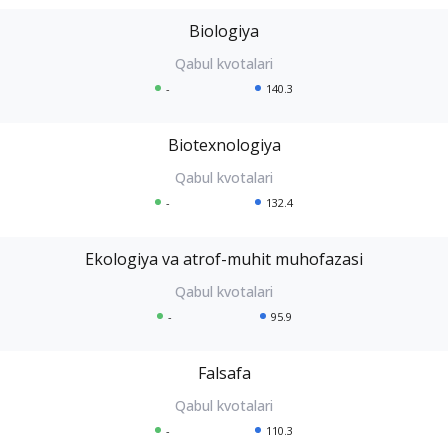
Biologiya
-
140.3
Biotexnologiya
-
132.4
Ekologiya va atrof-muhit muhofazasi
-
95.9
Falsafa
-
110.3