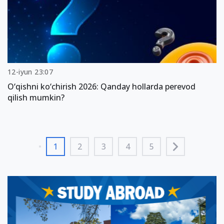
12-iyun 23:07
O‘qishni ko‘chirish 2026: Qanday hollarda perevod
qilish mumkin?
1
2
3
4
5