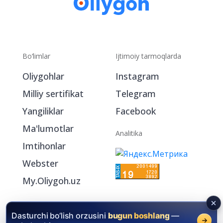
Bo‘limlar
Ijtimoiy tarmoqlarda
Oliygohlar
Instagram
Milliy sertifikat
Telegram
Yangiliklar
Facebook
Ma'lumotlar
Analitika
Imtihonlar
Webster
My.Oliygoh.uz
Dasturchi bo‘lish orzusini
bugun boshlang
—