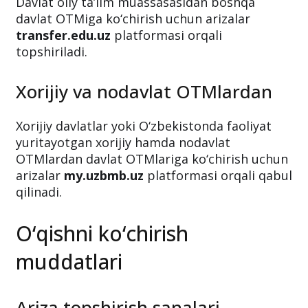
Davlat oliy ta’lim muassasasidan boshqa
davlat OTMiga ko‘chirish uchun arizalar
transfer.edu.uz
platformasi orqali
topshiriladi.
Xorijiy va nodavlat OTMlardan
Xorijiy davlatlar yoki O‘zbekistonda faoliyat
yuritayotgan xorijiy hamda nodavlat
OTMlardan davlat OTMlariga ko‘chirish uchun
arizalar
my.uzbmb.uz
platformasi orqali qabul
qilinadi.
O‘qishni ko‘chirish
muddatlari
Ariza topshirish sanalari