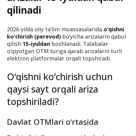
qilinadi
2026-yilda oliy ta’lim muassasalarida
o‘qishni
ko‘chirish (perevod)
bo‘yicha arizalarni qabul
qilish
15-iyuldan
boshlanadi. Talabalar
o‘qiyotgan OTM turiga qarab arizalarni turli
elektron platformalar orqali topshiradi.
O‘qishni ko‘chirish uchun
qaysi sayt orqali ariza
topshiriladi?
Davlat OTMlari o‘rtasida