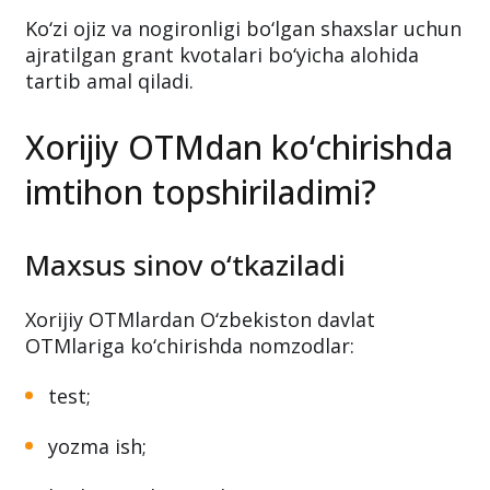
Ko‘zi ojiz va nogironligi bo‘lgan shaxslar uchun
ajratilgan grant kvotalari bo‘yicha alohida
tartib amal qiladi.
Xorijiy OTMdan ko‘chirishda
imtihon topshiriladimi?
Maxsus sinov o‘tkaziladi
Xorijiy OTMlardan O‘zbekiston davlat
OTMlariga ko‘chirishda nomzodlar:
test;
yozma ish;