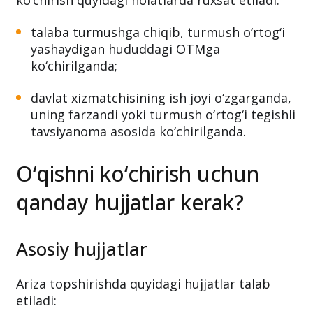
ko‘chirish quyidagi holatlarda ruxsat etiladi:
talaba turmushga chiqib, turmush o‘rtog‘i
yashaydigan hududdagi OTMga
ko‘chirilganda;
davlat xizmatchisining ish joyi o‘zgarganda,
uning farzandi yoki turmush o‘rtog‘i tegishli
tavsiyanoma asosida ko‘chirilganda.
O‘qishni ko‘chirish uchun
qanday hujjatlar kerak?
Asosiy hujjatlar
Ariza topshirishda quyidagi hujjatlar talab
etiladi: