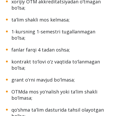
xorijiy OTM akkreditatsiyadan o‘tmagan
bo‘lsa;
ta’lim shakli mos kelmasa;
1-kursning 1-semestri tugallanmagan
bo‘lsa;
fanlar farqi 4 tadan oshsa;
kontrakt to‘lovi o‘z vaqtida to‘lanmagan
bo‘lsa;
grant o‘rni mavjud bo‘lmasa;
OTMda mos yo‘nalish yoki ta’lim shakli
bo‘lmasa;
qo‘shma ta’lim dasturida tahsil olayotgan