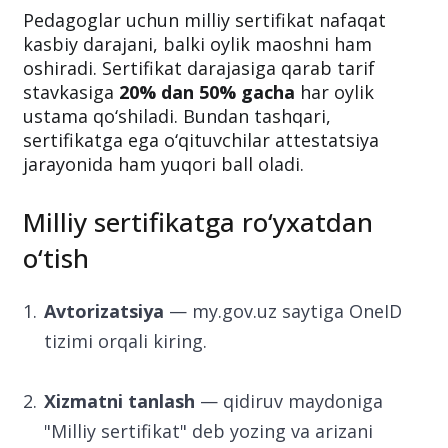
Pedagoglar uchun milliy sertifikat nafaqat
kasbiy darajani, balki oylik maoshni ham
oshiradi. Sertifikat darajasiga qarab tarif
stavkasiga
20% dan 50% gacha
har oylik
ustama qo‘shiladi. Bundan tashqari,
sertifikatga ega o‘qituvchilar attestatsiya
jarayonida ham yuqori ball oladi.
Milliy sertifikatga ro‘yxatdan
o‘tish
Avtorizatsiya
— my.gov.uz saytiga OneID
tizimi orqali kiring.
Xizmatni tanlash
— qidiruv maydoniga
"Milliy sertifikat" deb yozing va arizani