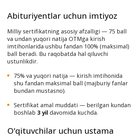
Abituriyentlar uchun imtiyoz
Milliy sertifikatning asosiy afzalligi — 75 ball
va undan yuqori natija OTMga kirish
imtihonlarida ushbu fandan 100% (maksimal)
ball beradi. Bu raqobatda hal qiluvchi
ustunlikdir.
75% va yuqori natija — kirish imtihonida
shu fandan maksimal ball (majburiy fanlar
bundan mustasno).
Sertifikat amal muddati — berilgan kundan
boshlab
3 yil
davomida kuchda.
O‘qituvchilar uchun ustama