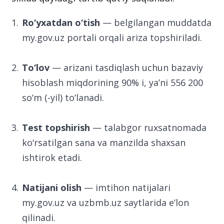
Ro‘yxatdan o‘tish
— belgilangan muddatda
my.gov.uz portali orqali ariza topshiriladi.
To‘lov
— arizani tasdiqlash uchun bazaviy
hisoblash miqdorining 90% i, ya’ni 556 200
so‘m (-yil) to‘lanadi.
Test topshirish
— talabgor ruxsatnomada
ko‘rsatilgan sana va manzilda shaxsan
ishtirok etadi.
Natijani olish
— imtihon natijalari
my.gov.uz va uzbmb.uz saytlarida e’lon
qilinadi.