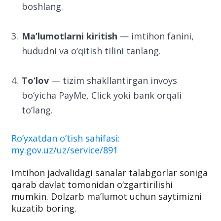
boshlang.
Ma’lumotlarni kiritish
— imtihon fanini,
hududni va o‘qitish tilini tanlang.
To‘lov
— tizim shakllantirgan invoys
bo‘yicha PayMe, Click yoki bank orqali
to‘lang.
Ro‘yxatdan o‘tish sahifasi:
my.gov.uz/uz/service/891
Imtihon jadvalidagi sanalar talabgorlar soniga
qarab davlat tomonidan o‘zgartirilishi
mumkin. Dolzarb ma’lumot uchun saytimizni
kuzatib boring.