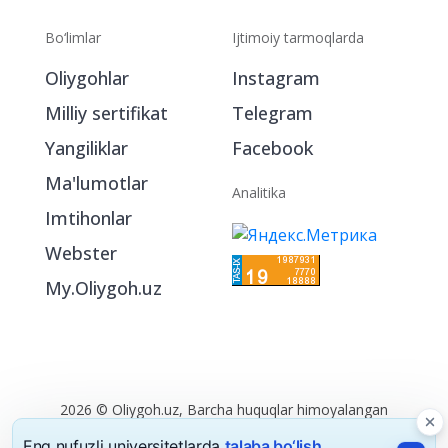
Bo‘limlar
Ijtimoiy tarmoqlarda
Oliygohlar
Instagram
Milliy sertifikat
Telegram
Yangiliklar
Facebook
Ma'lumotlar
Analitika
Imtihonlar
Webster
My.Oliygoh.uz
2026 © Oliygoh.uz, Barcha huquqlar himoyalangan
Reklama
/
Foydalanish shartlari
Eng nufuzli universitetlarda
talaba bo‘lish