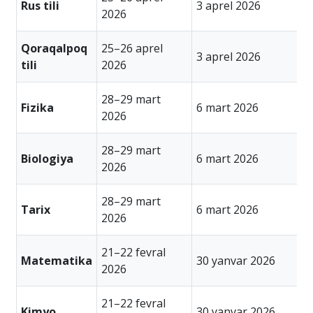
Rus tili
3 aprel 2026
4
2026
Qoraqalpoq
25–26 aprel
3 aprel 2026
4
tili
2026
28–29 mart
Fizika
6 mart 2026
7
2026
28–29 mart
Biologiya
6 mart 2026
7
2026
28–29 mart
Tarix
6 mart 2026
7
2026
21–22 fevral
3
Matematika
30 yanvar 2026
2026
2
21–22 fevral
3
Kimyo
30 yanvar 2026