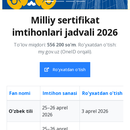
Milliy sertifikat
imtihonlari jadvali 2026
To'lov miqdori:
556 200 so'm
. Ro'yxatdan o'tish:
my.gov.uz (OneID orqali).
Ro'yxatdan o'tish
Fan nomi
Imtihon sanasi
Ro'yxatdan o'tish
T
25–26 aprel
O'zbek tili
3 aprel 2026
4
2026
25–26 aprel