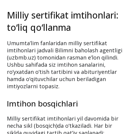
Milliy sertifikat imtihonlari:
to‘liq qo‘llanma
Umumta’lim fanlaridan milliy sertifikat
imtihonlari jadvali Bilimni baholash agentligi
(uzbmb.uz) tomonidan rasman e’lon qilindi.
Ushbu sahifada siz imtihon sanalarini,
ro‘yxatdan o‘tish tartibini va abituriyentlar
hamda o‘qituvchilar uchun beriladigan
imtiyozlarni topasiz.
Imtihon bosqichlari
Milliy sertifikat imtihonlari yil davomida bir
necha sikl (bosqich)da o‘tkaziladi. Har bir
siklda quyidagi tartib qat’iy saqlanadi: