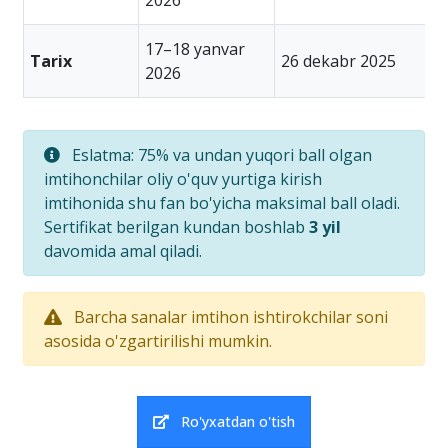
2026
2
17–18 yanvar
2
Tarix
26 dekabr 2025
2026
2
Eslatma: 75% va undan yuqori ball olgan
imtihonchilar oliy o'quv yurtiga kirish
imtihonida shu fan bo'yicha maksimal ball oladi.
Sertifikat berilgan kundan boshlab
3 yil
davomida amal qiladi.
Barcha sanalar imtihon ishtirokchilar soni
asosida o'zgartirilishi mumkin.
Ro'yxatdan o'tish