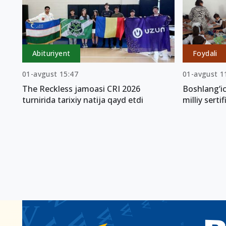
Abituriyent
Foydali
01-avgust 15:47
01-avgust 1
The Reckless jamoasi CRI 2026
Boshlang‘ic
turnirida tarixiy natija qayd etdi
milliy serti