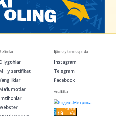
Bo‘limlar
Ijtimoiy tarmoqlarda
Oliygohlar
Instagram
Milliy sertifikat
Telegram
Yangiliklar
Facebook
Ma'lumotlar
Analitika
Imtihonlar
Webster