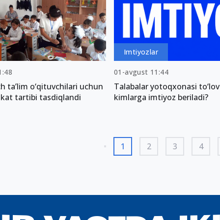
Imtiyozlar
1:48
01-avgust 11:44
h ta’lim o‘qituvchilari uchun
Talabalar yotoqxonasi to‘lov
fikat tartibi tasdiqlandi
kimlarga imtiyoz beriladi?
1
2
3
4