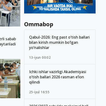
Ommabop
Qabul-2026: Eng past o‘tish ballari
zrli sabab
bilan kirish mumkin bo‘lgan
ytariladi
yo‘nalishlar
13-iyun 00:02
Ichki ishlar vazirligi Akademiyasi
o‘tish ballari 2026 rasman e’lon
qilindi
25-iyul 16:55