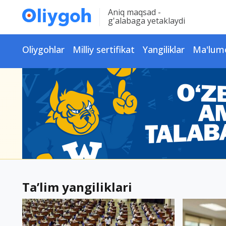
Aniq maqsad -
g'alabaga yetaklaydi
Oliygohlar
Milliy sertifikat
Yangiliklar
Ma'lum
Ta’lim yangiliklari