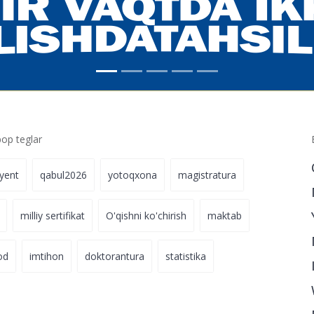
p teglar
iyent
qabul2026
yotoqxona
magistratura
milliy sertifikat
O'qishni ko'chirish
maktab
od
imtihon
doktorantura
statistika