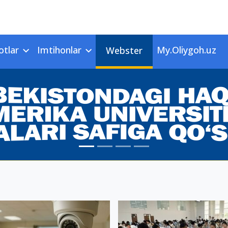
otlar
Imtihonlar
My.Oliygoh.uz
Webster