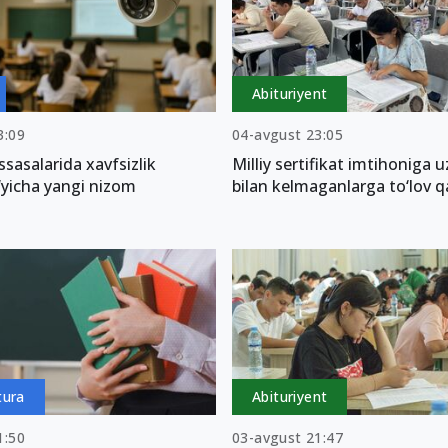
Abituriyent
3:09
04-avgust 23:05
sasalarida xavfsizlik
Milliy sertifikat imtihoniga u
o‘yicha yangi nizom
bilan kelmaganlarga to‘lov qa
tura
Abituriyent
1:50
03-avgust 21:47