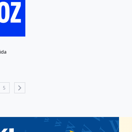
ida
5