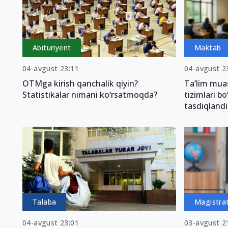
Abituriyent
Maktab
04-avgust 23:11
04-avgust 2
OTMga kirish qanchalik qiyin?
Ta’lim muas
Statistikalar nimani ko‘rsatmoqda?
tizimlari b
tasdiqlandi
Talaba
Magistra
04-avgust 23:01
03-avgust 2