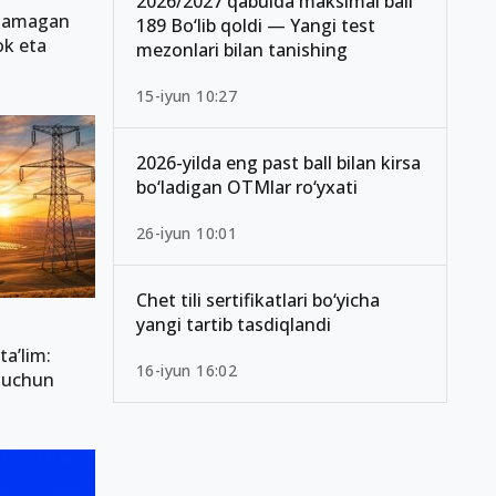
2026/2027 qabulda maksimal ball
nlamagan
189 Bo‘lib qoldi — Yangi test
ok eta
mezonlari bilan tanishing
15-iyun 10:27
2026-yilda eng past ball bilan kirsa
bo‘ladigan OTMlar ro‘yxati
26-iyun 10:01
Chet tili sertifikatlari bo‘yicha
yangi tartib tasdiqlandi
ta’lim:
16-iyun 16:02
i uchun