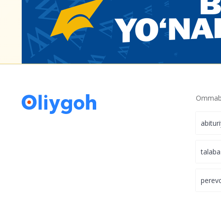
Ommabo
abitur
talaba
perev