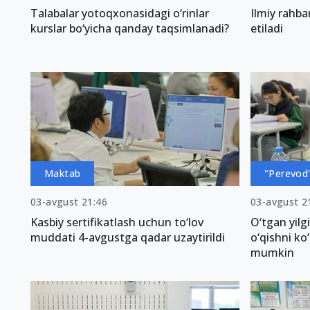
Talabalar yotoqxonasidagi o‘rinlar
Ilmiy rahba
kurslar bo‘yicha qanday taqsimlanadi?
etiladi
Maktab
"Perevod"
03-avgust 21:46
03-avgust 2
Kasbiy sertifikatlash uchun to‘lov
O‘tgan yilg
muddati 4-avgustga qadar uzaytirildi
o‘qishni ko
mumkin