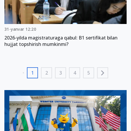
31-yanvar 12:20
2026-yilda magistraturaga qabul: B1 sertifikat bilan
hujjat topshirish mumkinmi?
1
2
3
4
5