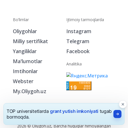
Bo‘limlar
Ijtimoiy tarmoqlarda
Oliygohlar
Instagram
Milliy sertifikat
Telegram
Yangiliklar
Facebook
Ma'lumotlar
Analitika
Imtihonlar
Webster
My.Oliygoh.uz
TOP universitetlarda
grant yutish imkoniyati
tugab
bormoqda.
2026 © Oliygoh.uz, Barcha huquqlar himoyalangan