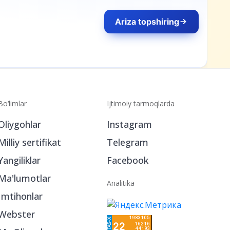
Ariza topshiring
Bo‘limlar
Ijtimoiy tarmoqlarda
Oliygohlar
Instagram
Milliy sertifikat
Telegram
Yangiliklar
Facebook
Ma'lumotlar
Analitika
Imtihonlar
Webster