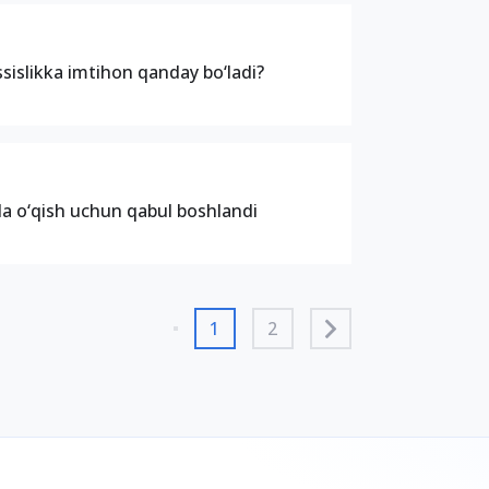
sislikka imtihon qanday bo‘ladi?
a o‘qish uchun qabul boshlandi
1
2