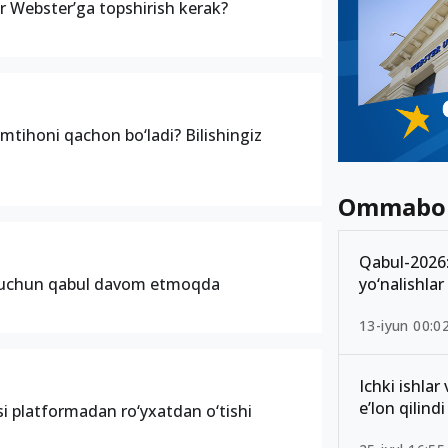
 Webster’ga topshirish kerak?
imtihoni qachon bo‘ladi? Bilishingiz
Ommabo
Qabul-2026: 
yo‘nalishlar
 uchun qabul davom etmoqda
13-iyun 00:0
Ichki ishlar
e’lon qilindi
si platformadan ro‘yxatdan o‘tishi