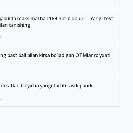
abulda maksimal ball 189 Bo‘lib qoldi — Yangi test
ilan tanishing
7
ng past ball bilan kirsa bo‘ladigan OTMlar ro‘yxati
1
rtifikatlari bo‘yicha yangi tartib tasdiqlandi
2