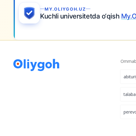
MY.OLIYGOH.UZ
Kuchli universitetda o‘qish
My.Oliygo
Ommabo
abitur
talaba
perev