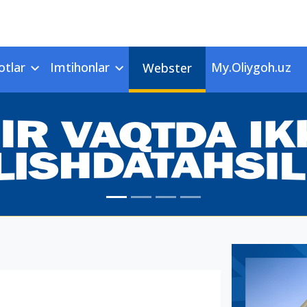
otlar
Imtihonlar
My.Oliygoh.uz
Webster