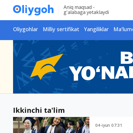
Aniq maqsad -
g'alabaga yetaklaydi
Oliygohlar
Milliy sertifikat
Yangiliklar
Ma'lum
Ikkinchi ta'lim
04-iyun 07:31