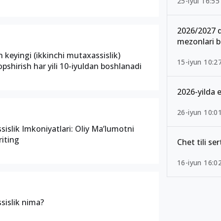
25-iyul 16:55
2026/2027 q
mezonlari b
 keyingi (ikkinchi mutaxassislik)
15-iyun 10:2
opshirish har yili 10-iyuldan boshlanadi
2026-yilda e
26-iyun 10:0
sislik Imkoniyatlari: Oliy Ma’lumotni
riting
Chet tili se
16-iyun 16:0
sislik nima?