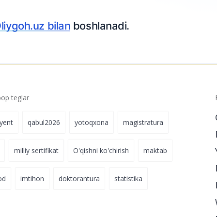
h.uz bilan
boshlanadi.
p teglar
iyent
qabul2026
yotoqxona
magistratura
milliy sertifikat
O'qishni ko'chirish
maktab
od
imtihon
doktorantura
statistika