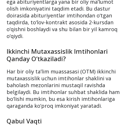
ega abituriyentlarga yana bir oliy ma’lumot
olish imkoniyatini taqdim etadi. Bu dastur
doirasida abituriyentlar imtihondan o‘tgan
taqdirda, to‘lov-kontrakt asosida 2-kursdan
o‘qishni boshlaydi va shu bilan bir yil kamroq
o‘qiydi.
Ikkinchi Mutaxassislik Imtihonlari
Qanday O‘tkaziladi?
Har bir oliy ta’lim muassasasi (OTM) ikkinchi
mutaxassislik uchun imtihonlar shaklini va
baholash mezonlarini mustaqil ravishda
belgilaydi. Bu imtihonlar suhbat shaklida ham
bo‘lishi mumkin, bu esa kirish imtihonlariga
qaraganda ko‘proq imkoniyat yaratadi.
Qabul Vaqti