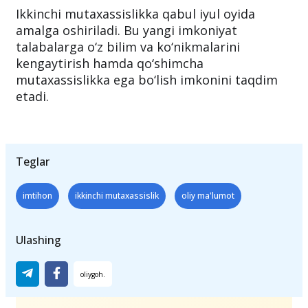
Ikkinchi mutaxassislikka qabul iyul oyida
amalga oshiriladi. Bu yangi imkoniyat
talabalarga o‘z bilim va ko‘nikmalarini
kengaytirish hamda qo‘shimcha
mutaxassislikka ega bo‘lish imkonini taqdim
etadi.
Teglar
imtihon
ikkinchi mutaxassislik
oliy ma'lumot
Ulashing