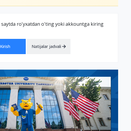
 saytda ro'yxatdan o'ting yoki akkountga kiring
Kirish
Natijalar jadvali