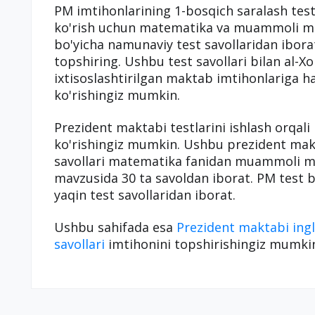
PM imtihonlarining 1-bosqich saralash test
ko'rish uchun matematika va muammoli mas
bo'yicha namunaviy test savollaridan ibora
topshiring. Ushbu test savollari bilan al-X
ixtisoslashtirilgan maktab imtihonlariga h
ko'rishingiz mumkin.
Prezident maktabi testlarini ishlash orqali
ko'rishingiz mumkin. Ushbu prezident mak
savollari matematika fanidan muammoli mas
mavzusida 30 ta savoldan iborat. PM test b
yaqin test savollaridan iborat.
Ushbu sahifada esa
Prezident maktabi ingl
savollari
imtihonini topshirishingiz mumki