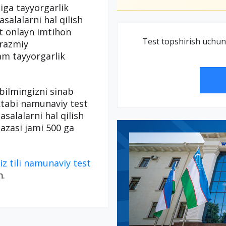
iga tayyorgarlik
alalarni hal qilish
t onlayn imtihon
Test topshirish uchun
orazmiy
am tayyorgarlik
 bilmingizni sinab
tabi namunaviy test
alalarni hal qilish
azasi jami 500 ga
iz tili namunaviy test
n.