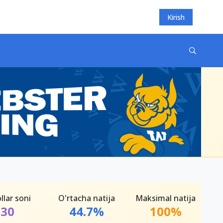
Kirish
llar soni
O'rtacha natija
Maksimal natija
30
44.7%
100%