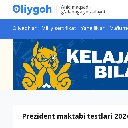
Aniq maqsad -
g'alabaga yetaklaydi
Oliygohlar
Milliy sertifikat
Yangiliklar
Ma'lum
Prezident maktabi testlari 202