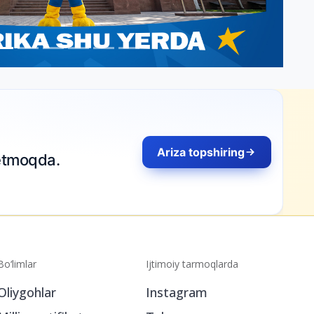
Ariza topshiring
tmoqda.
Bo‘limlar
Ijtimoiy tarmoqlarda
Oliygohlar
Instagram