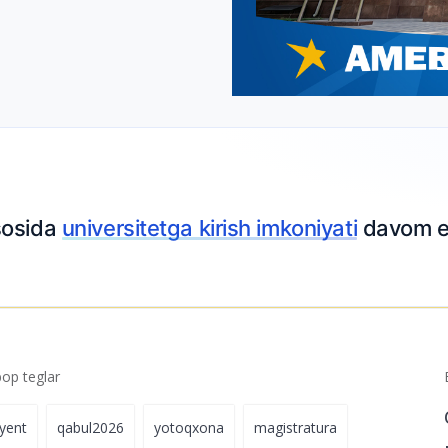
sosida
universitetga kirish imkoniyati
davom e
p teglar
iyent
qabul2026
yotoqxona
magistratura