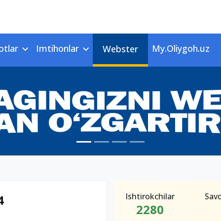
otlar
Imtihonlar
My.Oliygoh.uz
Webster
Ishtirokchilar
Savo
4
2280