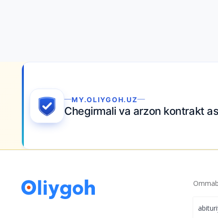
MY.OLIYGOH.UZ
Chegirmali va arzon kontrakt a
Ommabo
abitur