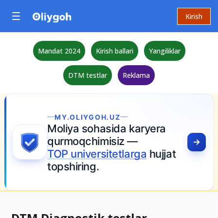
Kirish
Mandat 2024
Kirish ballari
Yangiliklar
DTM testlar
Reklama
MY.OLIYGOH.UZ
Moliya sohasida karyera
qurmoqchimisiz —
TOP universitetlarga
hujjat
topshiring.
DTM Diagnostik testlar