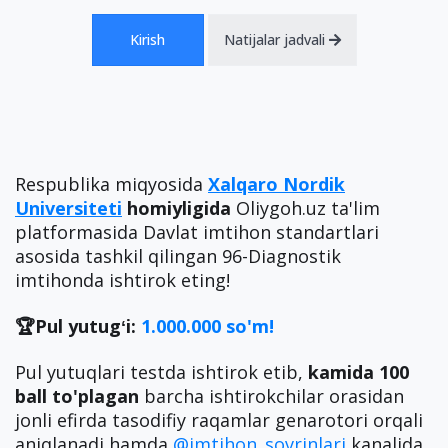
Kirish
Natijalar jadvali
Respublika miqyosida
Xalqaro Nordik
Universiteti
homiyligida
Oliygoh.uz ta'lim
platformasida Davlat imtihon standartlari
asosida tashkil qilingan 96-Diagnostik
imtihonda ishtirok eting!
🏆Pul yutugʻi:
1.000.000 so'm!
Pul yutuqlari testda ishtirok etib,
kamida 100
ball to'plagan
barcha ishtirokchilar orasidan
jonli efirda tasodifiy raqamlar genarotori orqali
aniqlanadi hamda
@imtihon_sovrinlari
kanalida