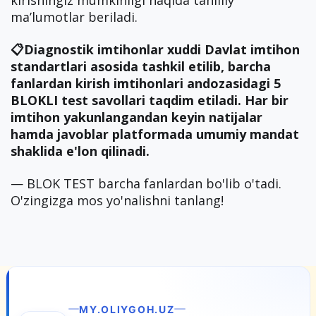
kirishingiz mumkinligi haqida tahliliy
ma’lumotlar beriladi.
📋Diagnostik imtihonlar xuddi Davlat imtihon
standartlari asosida tashkil etilib, barcha
fanlardan kirish imtihonlari andozasidagi 5
BLOKLI test savollari taqdim etiladi. Har bir
imtihon yakunlangandan keyin natijalar
hamda javoblar platformada umumiy mandat
shaklida e'lon qilinadi.
— BLOK TEST barcha fanlardan bo'lib o'tadi.
O'zingizga mos yo'nalishni tanlang!
MY.OLIYGOH.UZ