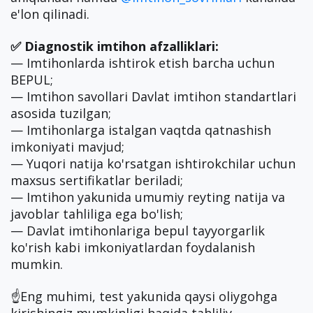
e'lon qilinadi.
✅ Diagnostik imtihon afzalliklari:
— Imtihonlarda ishtirok etish barcha uchun
BEPUL;
— Imtihon savollari Davlat imtihon standartlari
asosida tuzilgan;
— Imtihonlarga istalgan vaqtda qatnashish
imkoniyati mavjud;
— Yuqori natija ko'rsatgan ishtirokchilar uchun
maxsus sertifikatlar beriladi;
— Imtihon yakunida umumiy reyting natija va
javoblar tahliliga ega bo'lish;
— Davlat imtihonlariga bepul tayyorgarlik
ko'rish kabi imkoniyatlardan foydalanish
mumkin.
☝️Eng muhimi, test yakunida qaysi oliygohga