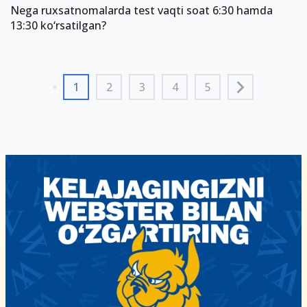
Nega ruxsatnomalarda test vaqti soat 6:30 hamda
13:30 ko‘rsatilgan?
1
2
3
4
5