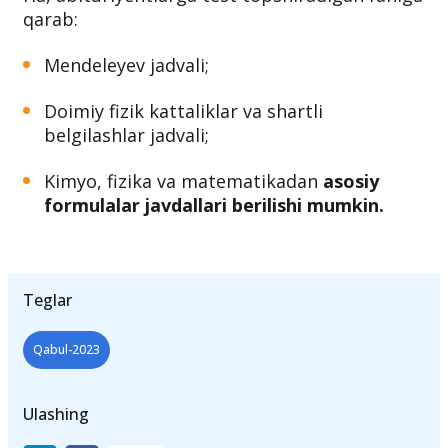
bor-ku!
Ha, abituriyentlarga test topshiradigan faniga
qarab:
Mendeleyev jadvali;
Doimiy fizik kattaliklar va shartli
belgilashlar jadvali;
Kimyo, fizika va matematikadan
asosiy
formulalar javdallari berilishi mumkin.
Teglar
Qabul-2023