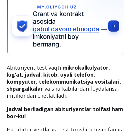
MY.OLIYGOH.UZ
Grant va kontrakt
asosida
qabul davom etmoqda
—
imkoniyatni boy
bermang.
Abituriyent test vaqti
mikrokalkulyator,
lug‘at, jadval, kitob, uyali telefon,
kompyuter, telekommunikatsiya vositalari,
shpargalkalar
va shu kabilardan foydalansa,
imtihondan chetlatiladi.
Jadval beriladigan abituriyentlar toifasi ham