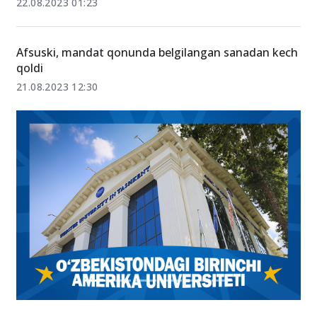
Talaba bo‘lganlar OTMga qanday hujjatlar berishi
kerak?
22.08.2023 01:23
Afsuski, mandat qonunda belgilangan sanadan kech
qoldi
21.08.2023 12:30