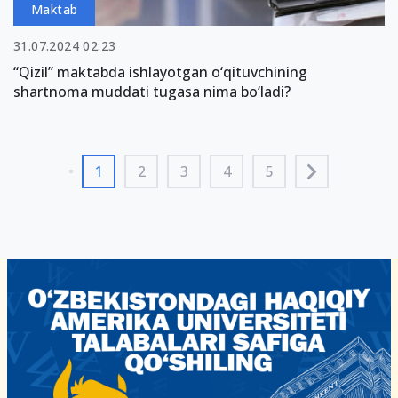
Maktab
31.07.2024 02:23
“Qizil” maktabda ishlayotgan o‘qituvchining
shartnoma muddati tugasa nima bo‘ladi?
1
2
3
4
5