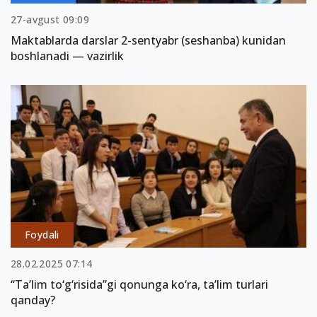
27-avgust 09:09
Maktablarda darslar 2-sentyabr (seshanba) kunidan
boshlanadi — vazirlik
Foydali
28.02.2025 07:14
“Ta’lim to‘g‘risida”gi qonunga ko‘ra, ta’lim turlari
qanday?