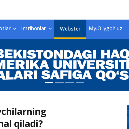
otlar
Imtihonlar
My.Oliygoh.uz
Webster
vchilarning
al qiladi?