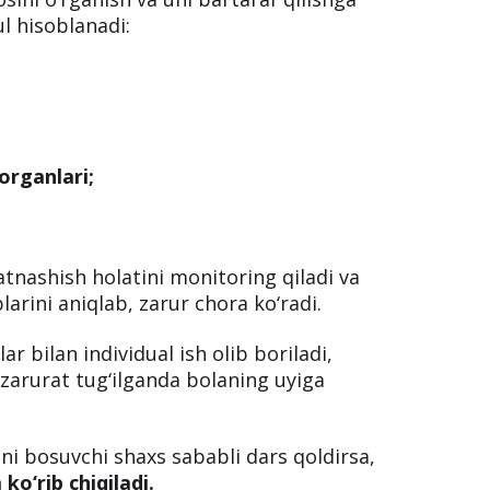
ul hisoblanadi:
organlari;
tnashish holatini monitoring qiladi va
larini aniqlab, zarur chora ko‘radi.
r bilan individual ish olib boriladi,
 zarurat tug‘ilganda bolaning uyiga
ini bosuvchi shaxs sababli dars qoldirsa,
o‘rib chiqiladi.