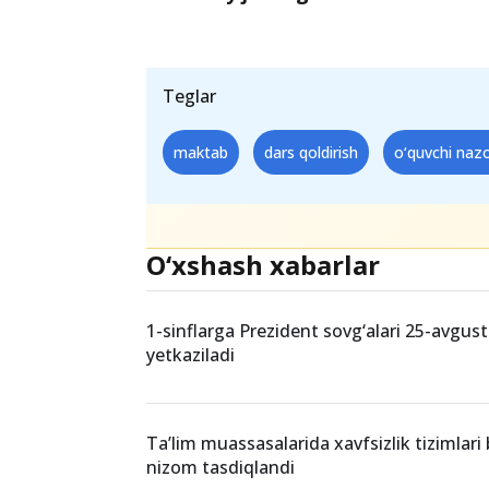
Teglar
maktab
dars qoldirish
o‘quvchi nazo
O‘xshash xabarlar
1-sinflarga Prezident sovg‘alari 25-avgus
yetkaziladi
Ta’lim muassasalarida xavfsizlik tizimlari
nizom tasdiqlandi