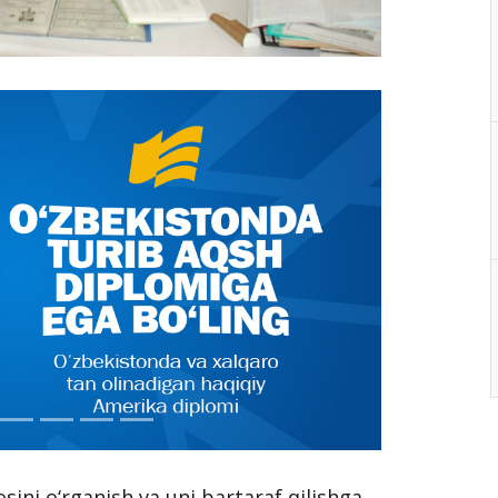
ni o‘rganish va uni bartaraf qilishga