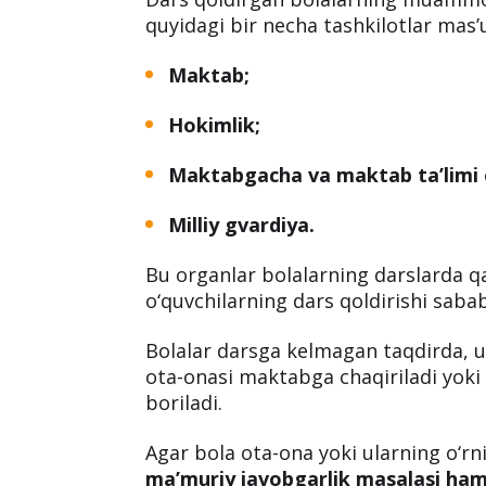
quyidagi bir necha tashkilotlar mas’
Maktab;
Hokimlik;
Maktabgacha va maktab ta’limi 
Milliy gvardiya.
Bu organlar bolalarning darslarda qa
o‘quvchilarning dars qoldirishi sabab
Bolalar darsga kelmagan taqdirda, ula
ota-onasi maktabga chaqiriladi yoki
boriladi.
Agar bola ota-ona yoki ularning o‘rn
ma’muriy javobgarlik masalasi ham k