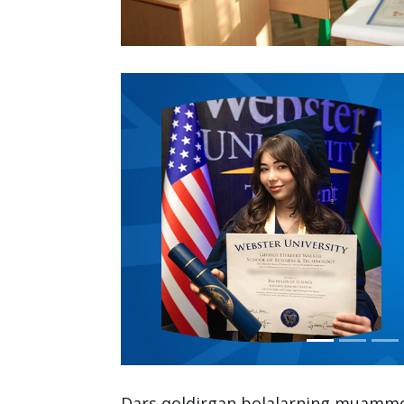
Dars qoldirgan bolalarning muammosi