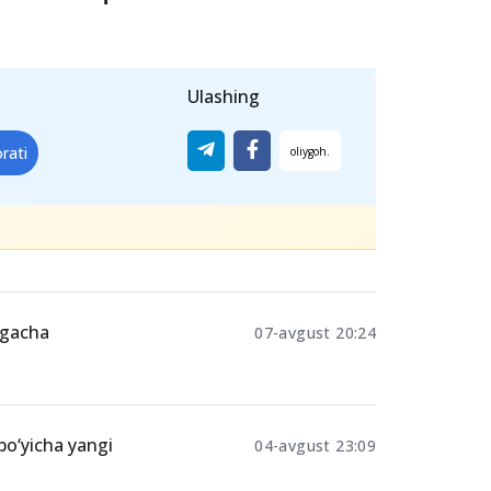
Ulashing
rati
tgacha
07-avgust 20:24
 bo‘yicha yangi
04-avgust 23:09