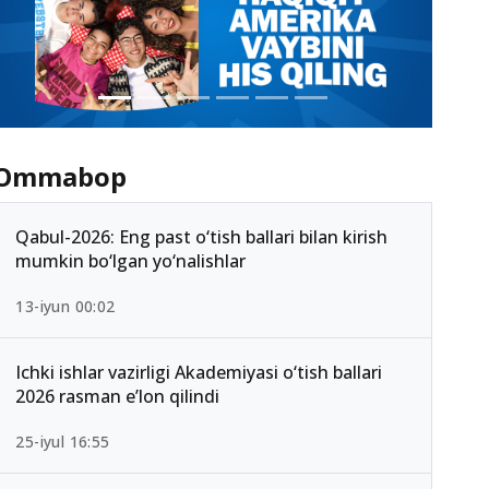
Ommabop
Qabul-2026: Eng past o‘tish ballari bilan kirish
mumkin bo‘lgan yo‘nalishlar
13-iyun 00:02
Ichki ishlar vazirligi Akademiyasi o‘tish ballari
2026 rasman e’lon qilindi
25-iyul 16:55