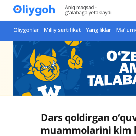
Aniq maqsad -
g'alabaga yetaklaydi
Oliygohlar
Milliy sertifikat
Yangiliklar
Ma'lum
Dars qoldirgan o‘qu
muammolarini kim h