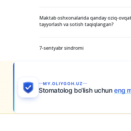
Maktab oshxonalarida qanday oziq-ovqat
tayyorlash va sotish taqiqlangan?
7-sentyabr sindromi
a topshiring