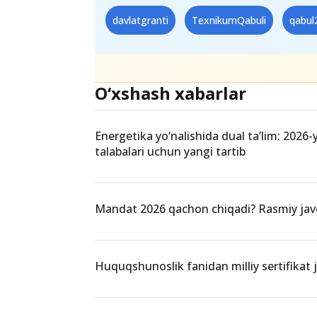
davlatgranti
TexnikumQabuli
qabul
O‘xshash xabarlar
Energetika yo‘nalishida dual ta’lim: 2026-
talabalari uchun yangi tartib
Mandat 2026 qachon chiqadi? Rasmiy ja
Huquqshunoslik fanidan milliy sertifikat jo