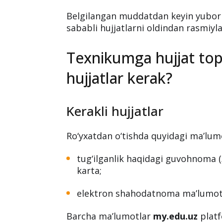
Belgilangan muddatdan keyin yuboril
sababli hujjatlarni oldindan rasmiylas
Texnikumga hujjat to
hujjatlar kerak?
Kerakli hujjatlar
Ro‘yxatdan o‘tishda quyidagi ma’lumo
tug‘ilganlik haqidagi guvohnoma (
karta;
elektron shahodatnoma ma’lumotl
Barcha ma’lumotlar
my.edu.uz
platf