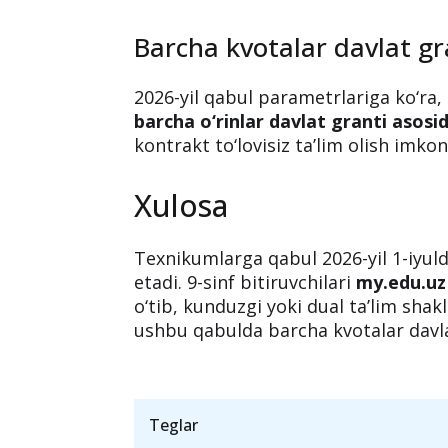
Barcha kvotalar davlat gr
2026-yil qabul parametrlariga ko‘ra,
barcha o‘rinlar davlat granti asosi
kontrakt to‘lovisiz ta’lim olish imkon
Xulosa
Texnikumlarga qabul 2026-yil 1-iyul
etadi. 9-sinf bitiruvchilari
my.edu.uz
o‘tib, kunduzgi yoki dual ta’lim sha
ushbu qabulda barcha kvotalar davlat
Teglar