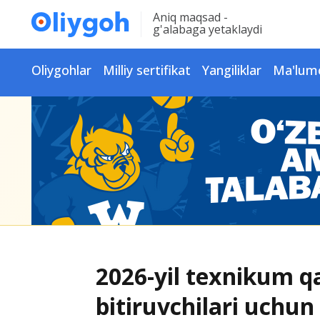
Aniq maqsad -
g'alabaga yetaklaydi
Oliygohlar
Milliy sertifikat
Yangiliklar
Ma'lum
2026-yil texnikum qa
bitiruvchilari uchun