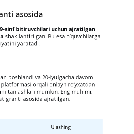
anti asosida
9-sinf bitiruvchilari uchun ajratilgan
da
shakllantirilgan. Bu esa o‘quvchilarga
iyatini yaratadi.
dan boshlandi va 20-iyulgacha davom
platformasi orqali onlayn ro‘yxatdan
klini tanlashlari mumkin. Eng muhimi,
 granti asosida ajratilgan.
Ulashing