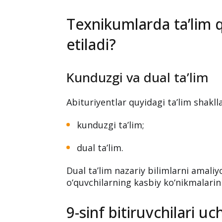
Texnikumlarda ta’lim q
etiladi?
Kunduzgi va dual ta’lim
Abituriyentlar quyidagi ta’lim shakll
kunduzgi ta’lim;
dual ta’lim.
Dual ta’lim nazariy bilimlarni amaliy
o‘quvchilarning kasbiy ko‘nikmalarini
9-sinf bitiruvchilari u