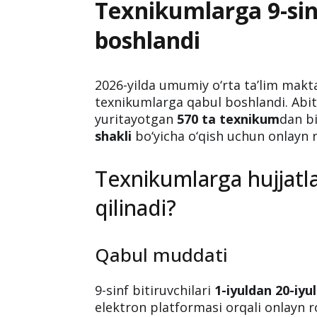
Texnikumlarga 9-sinf
boshlandi
2026-yilda umumiy o‘rta ta’lim makt
texnikumlarga qabul boshlandi. Abitu
yuritayotgan
570 ta texnikum
dan bi
shakli
bo‘yicha o‘qish uchun onlayn r
Texnikumlarga hujjat
qilinadi?
Qabul muddati
9-sinf bitiruvchilari
1-iyuldan 20-iyu
elektron platformasi orqali onlayn r