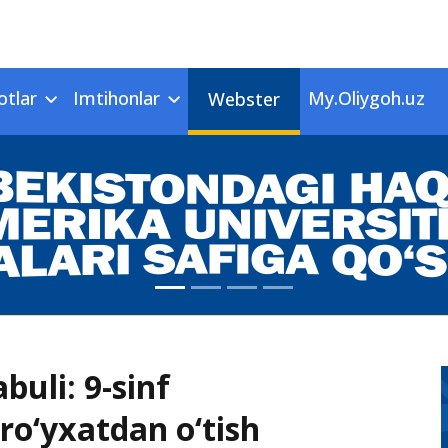
otlar
Imtihonlar
My.Oliygoh.uz
Webster
buli: 9-sinf
 ro‘yxatdan o‘tish