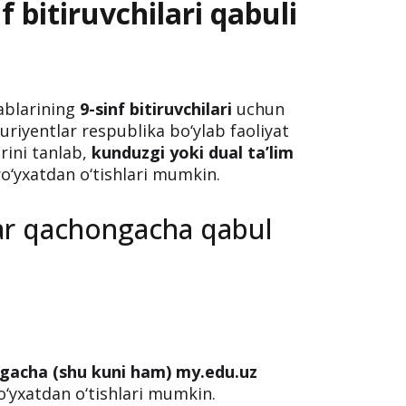
 bitiruvchilari qabuli
ablarining
9-sinf bitiruvchilari
uchun
riyentlar respublika bo‘ylab faoliyat
rini tanlab,
kunduzgi yoki dual ta’lim
o‘yxatdan o‘tishlari mumkin.
lar qachongacha qabul
lgacha (shu kuni ham)
my.edu.uz
o‘yxatdan o‘tishlari mumkin.