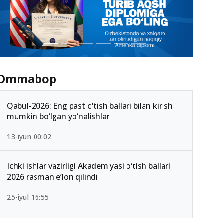
Ommabop
Qabul-2026: Eng past o‘tish ballari bilan kirish
mumkin bo‘lgan yo‘nalishlar
13-iyun 00:02
Ichki ishlar vazirligi Akademiyasi o‘tish ballari
2026 rasman e’lon qilindi
25-iyul 16:55