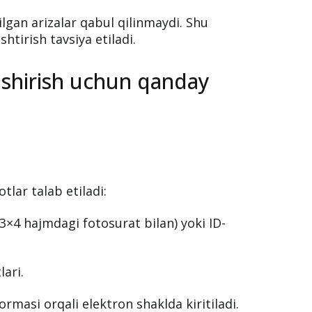
gan arizalar qabul qilinmaydi. Shu
htirish tavsiya etiladi.
pshirish uchun qanday
tlar talab etiladi:
3×4 hajmdagi fotosurat bilan) yoki ID-
ari.
ormasi orqali elektron shaklda kiritiladi.