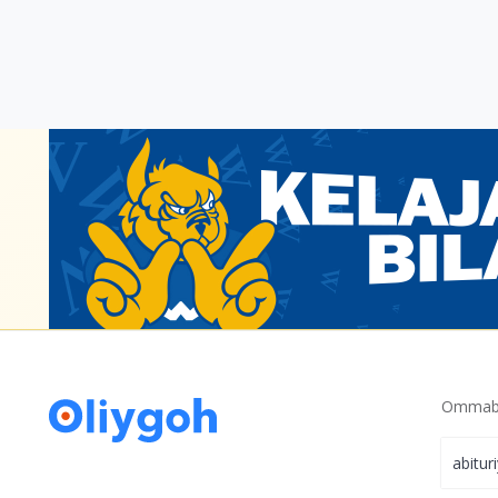
Ommabo
abitur