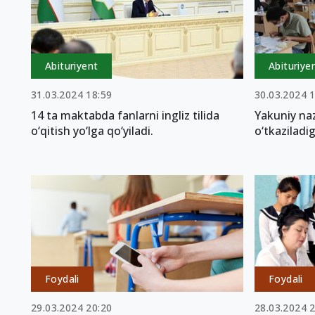
Abituriyent
Abituriye
31.03.2024 18:59
30.03.2024 
14 ta maktabda fanlarni ingliz tilida
Yakuniy naz
o‘qitish yo‘lga qo‘yiladi.
o‘tkaziladi
Foydali
Foydali
29.03.2024 20:20
28.03.2024 