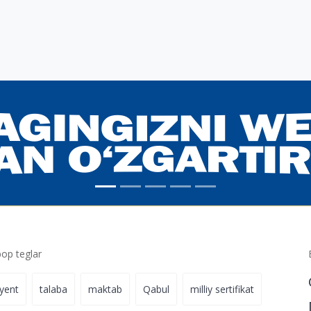
p teglar
iyent
talaba
maktab
Qabul
milliy sertifikat