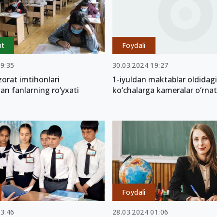
nt
Foydali
19:35
30.03.2024 19:27
orat imtihonlari
1-iyuldan maktablar oldidagi
gan fanlarning ro‘yxati
ko‘chalarga kameralar o‘rnat
Foydali
23:46
28.03.2024 01:06