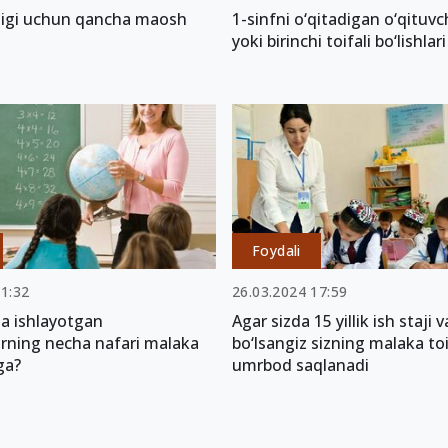
rligi uchun qancha maosh
1-sinfni o‘qitadigan o‘qituvch
yoki birinchi toifali bo‘lishlar
Foydali
01:32
26.03.2024 17:59
a ishlayotgan
Agar sizda 15 yillik ish staji va
arning necha nafari malaka
bo‘lsangiz sizning malaka to
ga?
umrbod saqlanadi