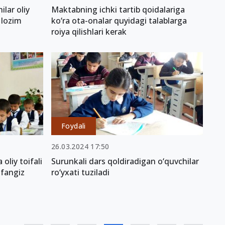
ilar oliy
Maktabning ichki tartib qoidalariga
i lozim
ko‘ra ota-onalar quyidagi talablarga
roiya qilishlari kerak
Foydali
26.03.2024 17:50
 oliy toifali
Surunkali dars qoldiradigan o‘quvchilar
ifangiz
ro‘yxati tuziladi