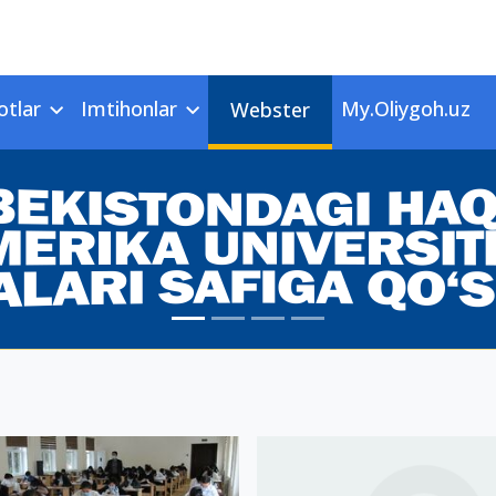
otlar
Imtihonlar
My.Oliygoh.uz
Webster