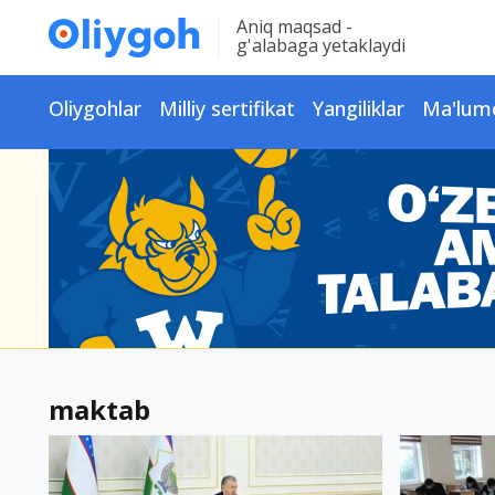
Aniq maqsad -
g'alabaga yetaklaydi
Oliygohlar
Milliy sertifikat
Yangiliklar
Ma'lum
maktab