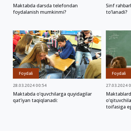
Maktabda darsda telefondan
Sinf rahba
foydalanish mumkinmi?
to‘lanadi?
Foydali
Foydali
28.03.2024 00:54
27.03.2024 
Maktabda o‘quvchilarga quyidagilar
Maktablard
qat’iyan taqiqlanadi:
o‘qituvchil
toifasiga e