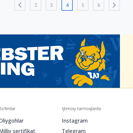
2
3
4
5
6
Bo‘limlar
Ijtimoiy tarmoqlarda
Oliygohlar
Instagram
Milliy sertifikat
Telegram