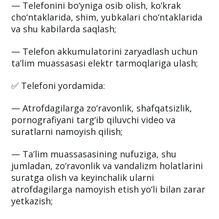
— Telefonini bo‘yniga osib olish, ko‘krak
cho‘ntaklarida, shim, yubkalari cho‘ntaklarida
va shu kabilarda saqlash;
— Telefon akkumulatorini zaryadlash uchun
taʼlim muassasasi elektr tarmoqlariga ulash;
✅ Telefoni yordamida:
— Atrofdagilarga zo‘ravonlik, shafqatsizlik,
pornografiyani targ‘ib qiluvchi video va
suratlarni namoyish qilish;
— Taʼlim muassasasining nufuziga, shu
jumladan, zo‘ravonlik va vandalizm holatlarini
suratga olish va keyinchalik ularni
atrofdagilarga namoyish etish yo‘li bilan zarar
yetkazish;