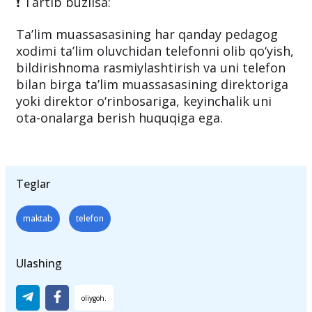
❗️ Tartib buzilsa:
Taʼlim muassasasining har qanday pedagog
xodimi taʼlim oluvchidan telefonni olib qo‘yish,
bildirishnoma rasmiylashtirish va uni telefon
bilan birga taʼlim muassasasining direktoriga
yoki direktor o‘rinbosariga, keyinchalik uni
ota-onalarga berish huquqiga ega.
Teglar
maktab
telefon
Ulashing