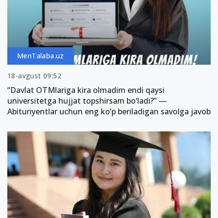
MenTalaba.uz
18-avgust 09:52
“Davlat OTMlariga kira olmadim endi qaysi
universitetga hujjat topshirsam bo‘ladi?” —
Abituriyentlar uchun eng ko‘p beriladigan savolga javob