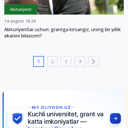
Abituriyent
14-avgust 18:20
Abituriyentlar uchun: grantga kirsangiz, uning bir yillik
ekanini bilasizmi?
1
2
3
4