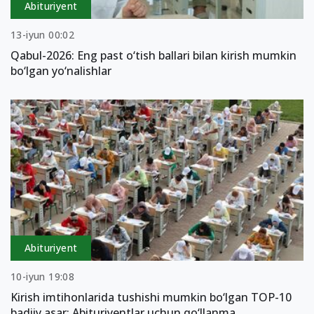
Abituriyent
13-iyun 00:02
Qabul-2026: Eng past o‘tish ballari bilan kirish mumkin
bo‘lgan yo‘nalishlar
Abituriyent
10-iyun 19:08
Kirish imtihonlarida tushishi mumkin bo‘lgan TOP-10
badiiy asar: Abituriyentlar uchun qo‘llanma