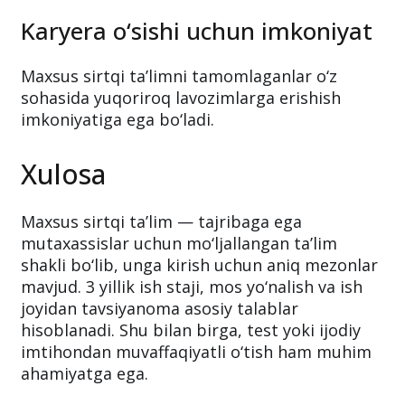
Karyera o‘sishi uchun imkoniyat
Maxsus sirtqi ta’limni tamomlaganlar o‘z
sohasida yuqoriroq lavozimlarga erishish
imkoniyatiga ega bo‘ladi.
Xulosa
Maxsus sirtqi ta’lim — tajribaga ega
mutaxassislar uchun mo‘ljallangan ta’lim
shakli bo‘lib, unga kirish uchun aniq mezonlar
mavjud. 3 yillik ish staji, mos yo‘nalish va ish
joyidan tavsiyanoma asosiy talablar
hisoblanadi. Shu bilan birga, test yoki ijodiy
imtihondan muvaffaqiyatli o‘tish ham muhim
ahamiyatga ega.