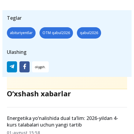
Teglar
abituriyentlar
OTM qabul2026
qabul2026
Ulashing
O‘xshash xabarlar
Energetika yo‘nalishida dual ta’lim: 2026-yildan 4-
kurs talabalari uchun yangi tartib
01-avgust 15:58