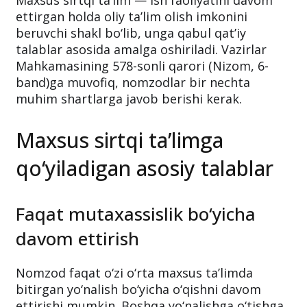
Maxsus sirtqi ta’lim — ish faoliyatini davom
ettirgan holda oliy ta’lim olish imkonini
beruvchi shakl bo‘lib, unga qabul qat’iy
talablar asosida amalga oshiriladi. Vazirlar
Mahkamasining 578-sonli qarori (Nizom, 6-
band)ga muvofiq, nomzodlar bir nechta
muhim shartlarga javob berishi kerak.
Maxsus sirtqi ta’limga
qo‘yiladigan asosiy talablar
Faqat mutaxassislik bo‘yicha
davom ettirish
Nomzod faqat o‘zi o‘rta maxsus ta’limda
bitirgan yo‘nalish bo‘yicha o‘qishni davom
ettirishi mumkin. Boshqa yo‘nalishga o‘tishga