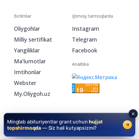
Bo‘limlar
Ijtimoiy tarmoqlarda
Oliygohlar
Instagram
Milliy sertifikat
Telegram
Yangiliklar
Facebook
Ma'lumotlar
Analitika
Imtihonlar
Webster
My.Oliygoh.uz
Minglab abituriyentlar grant uchun
hujjat
topshirmoqda
— Siz hali kutyapsizmi?
2026 © Oliygoh.uz, Barcha huquqlar himoyalangan