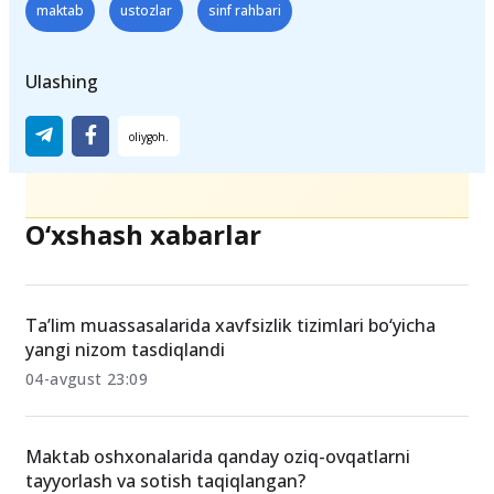
Teglar
maktab
ustozlar
sinf rahbari
Ulashing
O‘xshash xabarlar
Ta’lim muassasalarida xavfsizlik tizimlari bo‘yicha
yangi nizom tasdiqlandi
04-avgust 23:09