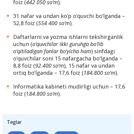
foiz (
387 450 so‘m
);
26 nafardan 30 nafar o‘quvchigacha – 42,1
foiz (
442 050 so‘m
);
31 nafar va undan ko‘p o‘quvchi bo‘lganda –
52,8 foiz (
554 400 so‘m
).
Daftarlarni va yozma ishlarni tekshirganlik
uchun (
o‘quvchilar ikki guruhga bo‘lib
o‘qitiladigan fanlar bo‘yicha ham
) sinfdagi
o‘quvchilar soni 15 nafargacha bo‘lganda –
8,8 foiz (
92.400 so‘m
), 15 nafar va undan
ortiq bo‘lganda – 17,6 foiz (
184.800 so‘m
).
Informatika kabineti mudirligi uchun – 17,6
foiz (1
84.800 so‘m
).