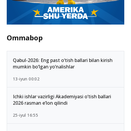
Ommabop
Qabul-2026: Eng past o‘tish ballari bilan kirish
mumkin bo‘lgan yo‘nalishlar
13-iyun 00:02
Ichki ishlar vazirligi Akademiyasi o‘tish ballari
2026 rasman e’lon qilindi