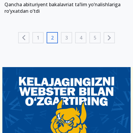
Qancha abituriyent bakalavriat ta’lim yo‘nalishlariga
ro‘yxatdan o‘tdi
1
2
3
4
5