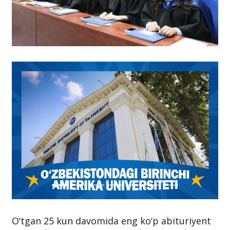
O‘tgan 25 kun davomida eng ko‘p abituriyent