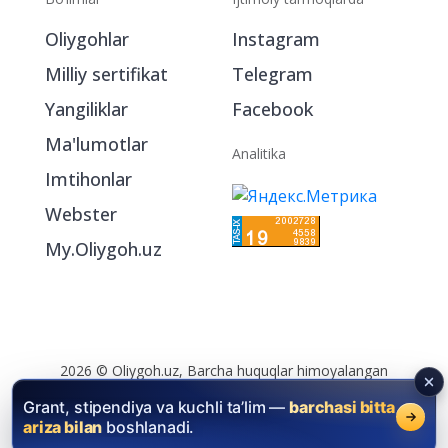
Bo‘limlar
Ijtimoiy tarmoqlarda
Oliygohlar
Instagram
Milliy sertifikat
Telegram
Yangiliklar
Facebook
Ma'lumotlar
Analitika
Imtihonlar
Webster
My.Oliygoh.uz
Grant, stipendiya va kuchli ta’lim —
barchasi bitta
ariza bilan
boshlanadi.