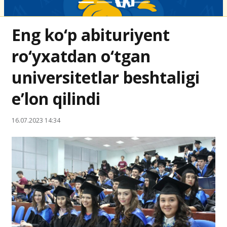
Eng ko‘p abituriyent
ro‘yxatdan o‘tgan
universitetlar beshtaligi
e’lon qilindi
16.07.2023 14:34