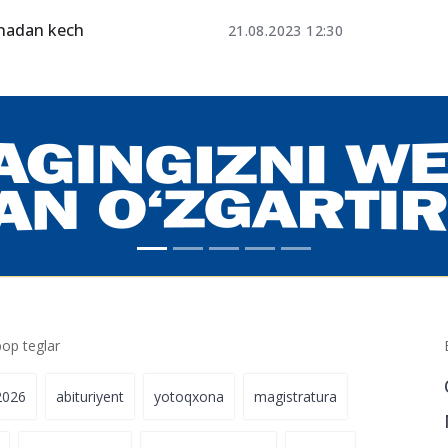
di
22.08.2023 10:34
 berishi kerak?
22.08.2023 01:23
anadan kech
21.08.2023 12:30