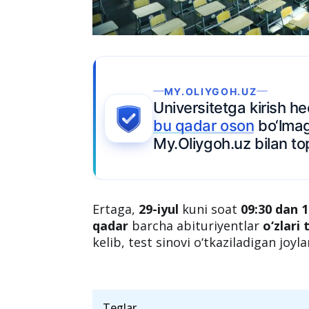
MY.OLIYGOH.UZ
Universitetga kirish 
bu qadar oson
bo‘lma
My.Oliygoh.uz bilan to
Ertaga,
29-iyul
kuni soat
09:30 dan 