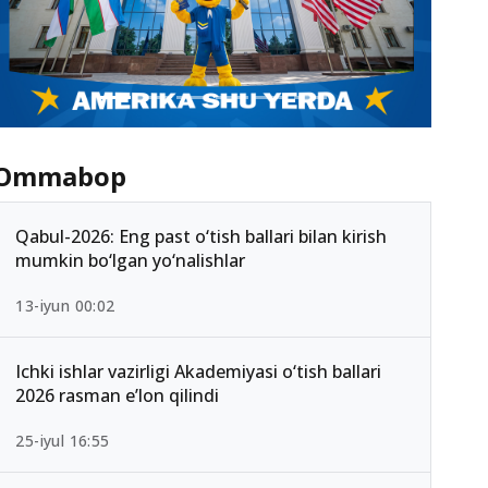
Ommabop
Qabul-2026: Eng past o‘tish ballari bilan kirish
mumkin bo‘lgan yo‘nalishlar
13-iyun 00:02
Ichki ishlar vazirligi Akademiyasi o‘tish ballari
2026 rasman e’lon qilindi
25-iyul 16:55