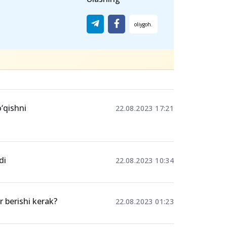
 test sinovida
ishtirok etadigan
binoga
ar bilan tanishib ketishlari mumkin.
Ulashing
o‘qishni
22.08.2023 17:21