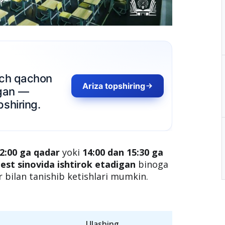
hech qachon
Ariza topshiring
gan —
pshiring.
12:00 ga qadar
yoki
14:00 dan 15:30 ga