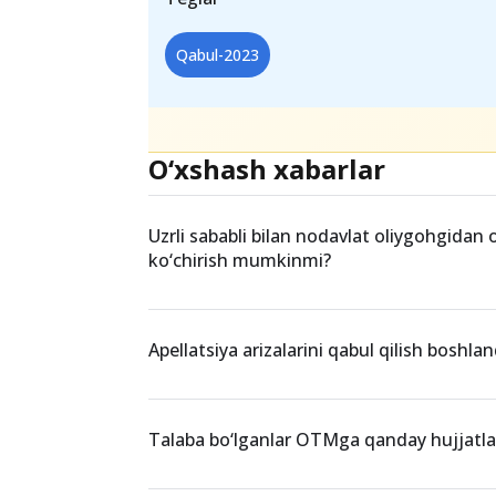
qadar
barcha abituriyentlar
o‘zlari
kelib, test sinovi o‘tkaziladigan joyl
Teglar
Qabul-2023
O‘xshash xabarlar
Uzrli sababli bilan nodavlat oliygohgidan 
ko‘chirish mumkinmi?