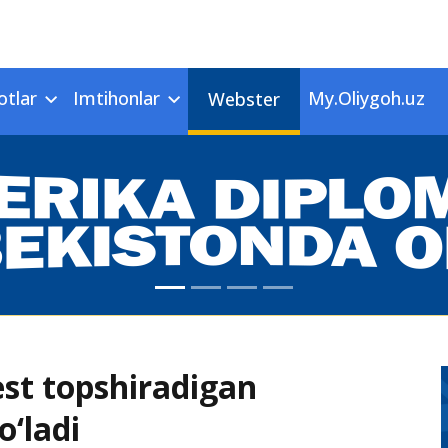
otlar
Imtihonlar
My.Oliygoh.uz
Webster
test topshiradigan
o‘ladi