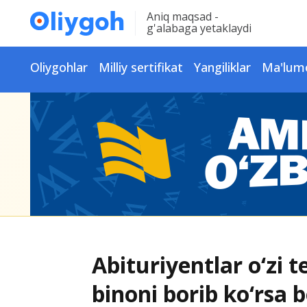
Aniq maqsad -
g'alabaga yetaklaydi
Oliygohlar
Milliy sertifikat
Yangiliklar
Ma'lum
Abituriyentlar o‘zi 
binoni borib ko‘rsa b