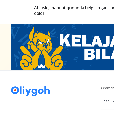
Apellatsiya arizalarini qabul qilish boshlan
Talaba bo‘lganlar OTMga qanday hujjatlar
Afsuski, mandat qonunda belgilangan s
qoldi